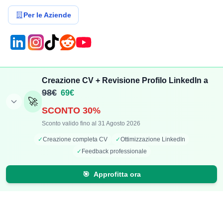
Per le Aziende
Compensi
Stipendi
Creazione CV + Revisione Profilo LinkedIn a
Aggiungi Compenso
Osservatorio Stipendi
98€
69€
🚀
Stipendi Dipendenti
Classifica Ruoli
SCONTO 30%
Fatturati Partite IVA
Classifica Aziende
Sconto valido fino al 31 Agosto 2026
Mappa Stipendi Italia
✓
Creazione completa CV
✓
Ottimizzazione LinkedIn
✓
Feedback professionale
Carriera
Calcolatori
🎯
Approfitta ora
Offerte di lavoro
Comparazione Stipendi
Talent Radar
Calcolo Stipendio Netto
Creazione Curriculum
Valuta Offerta di Lavoro