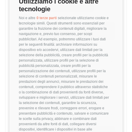
Utilizziamo i cookie e altre
tecnologie
MEDIA HR BUSINESS PARTNER (1-3 ANNI)
32,728 €
Noi e altre
0 terze parti
selezionate utilizziamo cookie e
tecnologie simili. Questi strumenti sono essenziali per
Questo stipendio è al
51
° percentile
garantire la fruizione dei contenuti digitali, migliorare la
navigazione e, previo tuo consenso, per scopi
+3.89% rispetto alla media
pubblicitari. Ad esempio, potremmo utilizzare i tuoi dati
per le seguenti finalità: archiviare informazioni su
dispositivo e/o accedervi, utilizzare dati limitati per la
Statistiche
selezione della pubblicità, creare profili per la pubblicità
personalizzata, utilizzare profili per la selezione di
pubblicità personalizzata, creare profili per la
Campione
personalizzazione dei contenuti, utilizzare profili per la
221 stipendi
selezione di contenuti personalizzati, misurare le
prestazioni degli annunci, misurare le prestazioni dei
contenuti, comprendere il pubblico attraverso statistiche
o la combinazione di dati provenienti da fonti diverse,
Esperienza
sviluppare e migliorare i servizi, utilizzare dati limitati per
1-3 anni
la selezione dei contenuti, garantire la sicurezza,
prevenire e rilevare frodi, correggere errori, erogare e
presentare pubblicità e contenuto, salvare e comunicare
le scelte sulla privacy, abbinare e combinare dati
provenienti da altre fonti di dati, collegare diversi
dispositivi, identificare i dispositivi in base alle