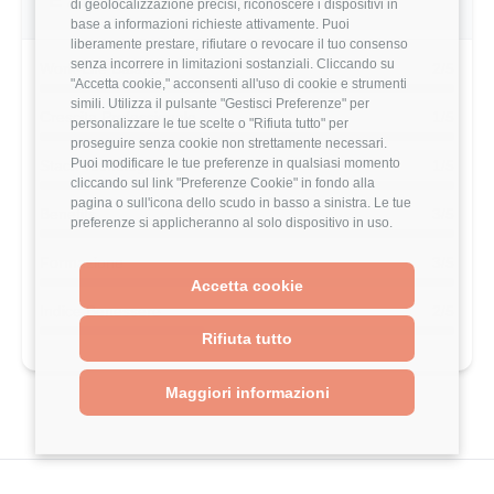
E Zecca Dello Stato di questo utente
di geolocalizzazione precisi, riconoscere i dispositivi in
base a informazioni richieste attivamente. Puoi
liberamente prestare, rifiutare o revocare il tuo consenso
senza incorrere in limitazioni sostanziali. Cliccando su
Work-Life Balance
2/5
"Accetta cookie," acconsenti all'uso di cookie e strumenti
simili. Utilizza il pulsante "Gestisci Preferenze" per
Crescita Professionale
1/5
personalizzare le tue scelte o "Rifiuta tutto" per
proseguire senza cookie non strettamente necessari.
Puoi modificare le tue preferenze in qualsiasi momento
Stack Tecnologico
1/5
cliccando sul link "Preferenze Cookie" in fondo alla
pagina o sull'icona dello scudo in basso a sinistra. Le tue
Benefits
3/5
preferenze si applicheranno al solo dispositivo in uso.
Formazione
3/5
Accetta cookie
Indice Benessere
2/5
Rifiuta tutto
Maggiori informazioni