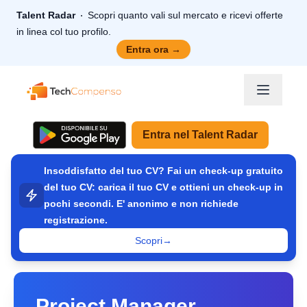
Talent Radar
Scopri quanto vali sul mercato e ricevi offerte
in linea col tuo profilo.
Entra ora
→
TechCompenso
Entra nel Talent Radar
Insoddisfatto del tuo CV? Fai un check-up gratuito
del tuo CV: carica il tuo CV e ottieni un check-up in
pochi secondi. E' anonimo e non richiede
registrazione.
Scopri
→
Project Manager