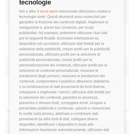
tecnologie
Poligrafico E Zecca Dello Stato di questo
Noi e altre
0 terze parti
selezionate utilizziamo cookie e
utente
tecnologie simili. Questi strumenti sono essenziali per
garantire la fruizione dei contenuti digitali, migliorare la
navigazione e, previo tuo consenso, per scopi
pubblicitari. Ad esempio, potremmo utilizzare i tuoi dati
2.0/5
Basato su 5 parametri di valutazione
per le seguenti finalità: archiviare informazioni su
dispositivo e/o accedervi, utilizzare dati limitati per la
selezione della pubblicità, creare profili per la pubblicità
personalizzata, utilizzare profili per la selezione di
pubblicità personalizzata, creare profili per la
Benefits & Compensi
personalizzazione dei contenuti, utilizzare profili per la
selezione di contenuti personalizzati, misurare le
prestazioni degli annunci, misurare le prestazioni dei
contenuti, comprendere il pubblico attraverso statistiche
Buoni Pasto
8€/giorno
o la combinazione di dati provenienti da fonti diverse,
sviluppare e migliorare i servizi, utilizzare dati limitati per
Stock Options
No
la selezione dei contenuti, garantire la sicurezza,
prevenire e rilevare frodi, correggere errori, erogare e
presentare pubblicità e contenuto, salvare e comunicare
le scelte sulla privacy, abbinare e combinare dati
provenienti da altre fonti di dati, collegare diversi
dispositivi, identificare i dispositivi in base alle
Valutazione dettagliata Istituto Poligrafico
informazioni trasmesse automaticamente, utilizzare dati