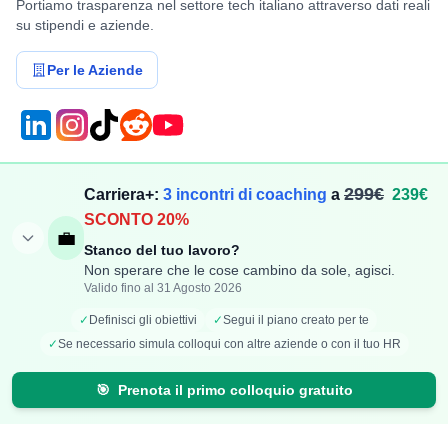
Portiamo trasparenza nel settore tech italiano attraverso dati reali
su stipendi e aziende.
Per le Aziende
Compensi
Stipendi
299€
Carriera+:
3 incontri di coaching
a
239€
SCONTO 20%
Aggiungi Compenso
Osservatorio Stipendi
💼
Stanco del tuo lavoro?
Stipendi Dipendenti
Classifica Ruoli
Non sperare che le cose cambino da sole, agisci.
Fatturati Partite IVA
Classifica Aziende
Valido fino al 31 Agosto 2026
Mappa Stipendi Italia
✓
Definisci gli obiettivi
✓
Segui il piano creato per te
✓
Se necessario simula colloqui con altre aziende o con il tuo HR
Carriera
Calcolatori
🎯
Prenota il primo colloquio gratuito
Offerte di lavoro
Comparazione Stipendi