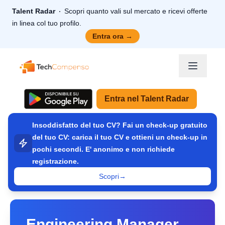
Talent Radar
Scopri quanto vali sul mercato e ricevi offerte
in linea col tuo profilo.
Entra ora
→
TechCompenso
Entra nel Talent Radar
Insoddisfatto del tuo CV? Fai un check-up gratuito
del tuo CV: carica il tuo CV e ottieni un check-up in
pochi secondi. E' anonimo e non richiede
registrazione.
Scopri
→
Engineering Manager