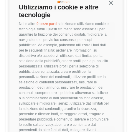
Continua s
Utilizziamo i cookie e altre
MEDIA ENGINEERING MANAGER (<1 ANNI)
tecnologie
48,650 €
Noi e altre
0 terze parti
selezionate utilizziamo cookie e
Questo stipendio è al
18
° percentile
tecnologie simili. Questi strumenti sono essenziali per
-4.42% rispetto alla media
garantire la fruizione dei contenuti digitali, migliorare la
navigazione e, previo tuo consenso, per scopi
pubblicitari. Ad esempio, potremmo utilizzare i tuoi dati
per le seguenti finalità: archiviare informazioni su
Statistiche
dispositivo e/o accedervi, utilizzare dati limitati per la
selezione della pubblicità, creare profili per la pubblicità
personalizzata, utilizzare profili per la selezione di
Campione
pubblicità personalizzata, creare profili per la
172 stipendi
personalizzazione dei contenuti, utilizzare profili per la
selezione di contenuti personalizzati, misurare le
prestazioni degli annunci, misurare le prestazioni dei
contenuti, comprendere il pubblico attraverso statistiche
Esperienza
o la combinazione di dati provenienti da fonti diverse,
<1 anni
sviluppare e migliorare i servizi, utilizzare dati limitati per
la selezione dei contenuti, garantire la sicurezza,
prevenire e rilevare frodi, correggere errori, erogare e
presentare pubblicità e contenuto, salvare e comunicare
le scelte sulla privacy, abbinare e combinare dati
provenienti da altre fonti di dati, collegare diversi