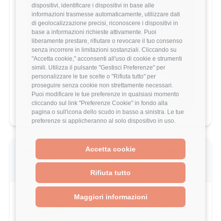
dispositivi, identificare i dispositivi in base alle
Vuoi comparare il tuo
informazioni trasmesse automaticamente, utilizzare dati
stipendio?
di geolocalizzazione precisi, riconoscere i dispositivi in
base a informazioni richieste attivamente. Puoi
Scopri come il tuo stipendio si posiziona
liberamente prestare, rifiutare o revocare il tuo consenso
rispetto al mercato con analisi
senza incorrere in limitazioni sostanziali. Cliccando su
dettagliate per ruolo, esperienza e
"Accetta cookie," acconsenti all'uso di cookie e strumenti
località.
simili. Utilizza il pulsante "Gestisci Preferenze" per
personalizzare le tue scelte o "Rifiuta tutto" per
proseguire senza cookie non strettamente necessari.
Vai al comparatore completo
Puoi modificare le tue preferenze in qualsiasi momento
cliccando sul link "Preferenze Cookie" in fondo alla
pagina o sull'icona dello scudo in basso a sinistra. Le tue
preferenze si applicheranno al solo dispositivo in uso.
Accetta cookie
Valutazione complessiva Jakala di questo
utente
Rifiuta tutto
Maggiori informazioni
3.0/5
Basato su 5 parametri di valutazione