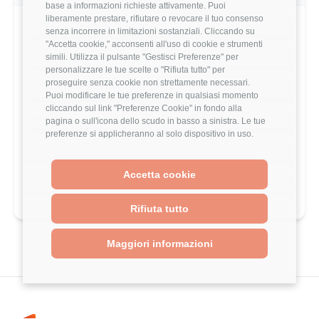
base a informazioni richieste attivamente. Puoi
liberamente prestare, rifiutare o revocare il tuo consenso
Work-Life Balance
5/5
senza incorrere in limitazioni sostanziali. Cliccando su
"Accetta cookie," acconsenti all'uso di cookie e strumenti
Crescita Professionale
3/5
simili. Utilizza il pulsante "Gestisci Preferenze" per
personalizzare le tue scelte o "Rifiuta tutto" per
proseguire senza cookie non strettamente necessari.
Stack Tecnologico
3/5
Puoi modificare le tue preferenze in qualsiasi momento
cliccando sul link "Preferenze Cookie" in fondo alla
Benefits
3/5
pagina o sull'icona dello scudo in basso a sinistra. Le tue
preferenze si applicheranno al solo dispositivo in uso.
Formazione
2/5
Accetta cookie
Indice Benessere
4/5
Rifiuta tutto
Maggiori informazioni