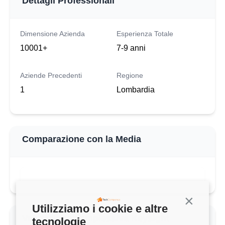
Dettagli Professionali
Dimensione Azienda
Esperienza Totale
10001+
7-9 anni
Aziende Precedenti
Regione
1
Lombardia
Comparazione con la Media
Continua s
Utilizziamo i cookie e altre
Valutazione complessiva Keysight
tecnologie