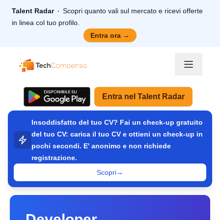
Talent Radar
Scopri quanto vali sul mercato e ricevi offerte
in linea col tuo profilo.
Entra ora
→
TechCompenso
Entra nel Talent Radar
Insoddisfatto del tuo CV? Fai un check-up gratuito
del tuo CV: carica il tuo CV e ottieni un check-up in
pochi secondi. E' anonimo e non richiede
registrazione.
Scopri
→
Developer