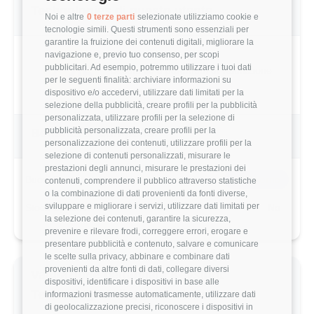
Technologies di questo utente
Noi e altre
0 terze parti
selezionate utilizziamo cookie e
tecnologie simili. Questi strumenti sono essenziali per
garantire la fruizione dei contenuti digitali, migliorare la
navigazione e, previo tuo consenso, per scopi
pubblicitari. Ad esempio, potremmo utilizzare i tuoi dati
3.2/5
Basato su 5 parametri di valutazione
per le seguenti finalità: archiviare informazioni su
dispositivo e/o accedervi, utilizzare dati limitati per la
selezione della pubblicità, creare profili per la pubblicità
personalizzata, utilizzare profili per la selezione di
pubblicità personalizzata, creare profili per la
Benefits & Compensi
personalizzazione dei contenuti, utilizzare profili per la
selezione di contenuti personalizzati, misurare le
prestazioni degli annunci, misurare le prestazioni dei
Buoni Pasto
12€/giorno
contenuti, comprendere il pubblico attraverso statistiche
o la combinazione di dati provenienti da fonti diverse,
sviluppare e migliorare i servizi, utilizzare dati limitati per
Stock Options
No
la selezione dei contenuti, garantire la sicurezza,
prevenire e rilevare frodi, correggere errori, erogare e
presentare pubblicità e contenuto, salvare e comunicare
le scelte sulla privacy, abbinare e combinare dati
provenienti da altre fonti di dati, collegare diversi
Valutazione dettagliata Keysight
dispositivi, identificare i dispositivi in base alle
Technologies di questo utente
informazioni trasmesse automaticamente, utilizzare dati
di geolocalizzazione precisi, riconoscere i dispositivi in