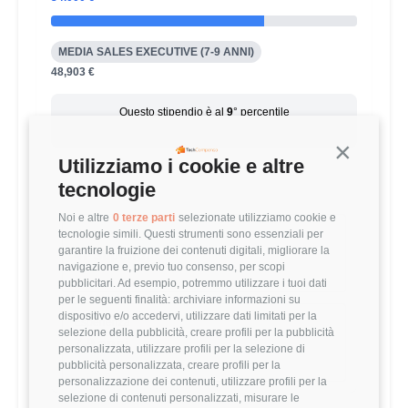
MEDIA SALES EXECUTIVE (7-9 ANNI)
48,903 €
Questo stipendio è al
9
° percentile
-30.47% rispetto alla media
Continua s
Utilizziamo i cookie e altre
tecnologie
Statistiche
Noi e altre
0 terze parti
selezionate utilizziamo cookie e
Campione
tecnologie simili. Questi strumenti sono essenziali per
garantire la fruizione dei contenuti digitali, migliorare la
47 stipendi
navigazione e, previo tuo consenso, per scopi
pubblicitari. Ad esempio, potremmo utilizzare i tuoi dati
per le seguenti finalità: archiviare informazioni su
dispositivo e/o accedervi, utilizzare dati limitati per la
Esperienza
selezione della pubblicità, creare profili per la pubblicità
7-9 anni
personalizzata, utilizzare profili per la selezione di
pubblicità personalizzata, creare profili per la
personalizzazione dei contenuti, utilizzare profili per la
selezione di contenuti personalizzati, misurare le