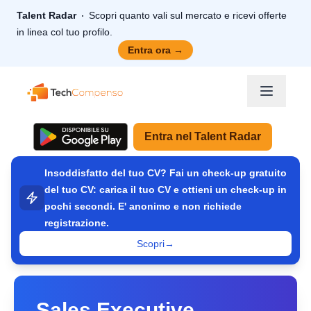
Talent Radar
Scopri quanto vali sul mercato e ricevi offerte
in linea col tuo profilo.
Entra ora
→
TechCompenso
Entra nel Talent Radar
Insoddisfatto del tuo CV? Fai un check-up gratuito
del tuo CV: carica il tuo CV e ottieni un check-up in
pochi secondi. E' anonimo e non richiede
registrazione.
Scopri
→
Sales Executive