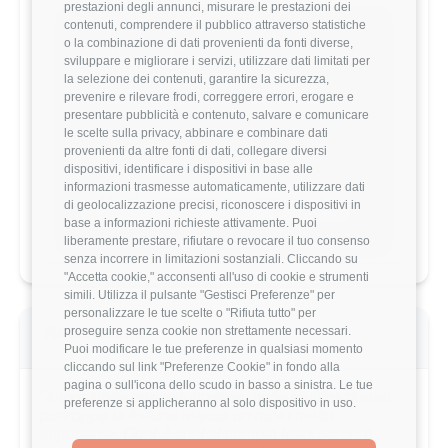
prestazioni degli annunci, misurare le prestazioni dei
contenuti, comprendere il pubblico attraverso statistiche
Vuoi comparare il tuo
o la combinazione di dati provenienti da fonti diverse,
sviluppare e migliorare i servizi, utilizzare dati limitati per
stipendio?
la selezione dei contenuti, garantire la sicurezza,
prevenire e rilevare frodi, correggere errori, erogare e
Scopri come il tuo stipendio si posiziona
presentare pubblicità e contenuto, salvare e comunicare
rispetto al mercato con analisi
le scelte sulla privacy, abbinare e combinare dati
dettagliate per ruolo, esperienza e
provenienti da altre fonti di dati, collegare diversi
località.
dispositivi, identificare i dispositivi in base alle
informazioni trasmesse automaticamente, utilizzare dati
Vai al comparatore completo
di geolocalizzazione precisi, riconoscere i dispositivi in
base a informazioni richieste attivamente. Puoi
liberamente prestare, rifiutare o revocare il tuo consenso
senza incorrere in limitazioni sostanziali. Cliccando su
"Accetta cookie," acconsenti all'uso di cookie e strumenti
simili. Utilizza il pulsante "Gestisci Preferenze" per
personalizzare le tue scelte o "Rifiuta tutto" per
Recensione
proseguire senza cookie non strettamente necessari.
Puoi modificare le tue preferenze in qualsiasi momento
cliccando sul link "Preferenze Cookie" in fondo alla
pagina o sull'icona dello scudo in basso a sinistra. Le tue
"Impossibile una valutazione, nelle multinazionali
preferenze si applicheranno al solo dispositivo in uso.
purtroppo la fortuna riveste un ruolo molto
importante. Ogni 3 anni si cambia tutto, sempre ,