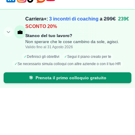
Compensi
Stipendi
299€
Carriera+:
3 incontri di coaching
a
239€
SCONTO 20%
Aggiungi Compenso
Osservatorio Stipendi
💼
Stanco del tuo lavoro?
Stipendi Dipendenti
Classifica Ruoli
Non sperare che le cose cambino da sole, agisci.
Fatturati Partite IVA
Classifica Aziende
Valido fino al 31 Agosto 2026
Mappa Stipendi Italia
✓
Definisci gli obiettivi
✓
Segui il piano creato per te
✓
Se necessario simula colloqui con altre aziende o con il tuo HR
Carriera
Calcolatori
🎯
Prenota il primo colloquio gratuito
Offerte di lavoro
Comparazione Stipendi
Talent Radar
Calcolo Stipendio Netto
Creazione Curriculum
Valuta Offerta di Lavoro
Carriera+
Calcolo Inflazione
Effetto Smart-Working