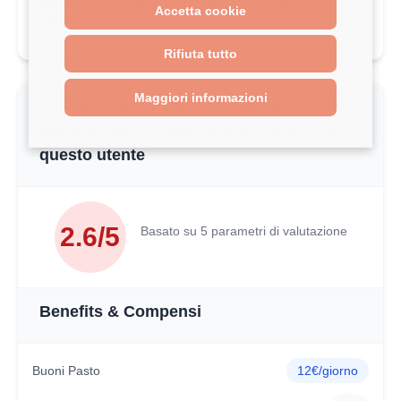
quasi a prescindere. Cambia il MD e cambia la
Accetta cookie
musica."
Rifiuta tutto
Maggiori informazioni
Valutazione complessiva Multinazionale
Settore Edile, Produzione Di Latterizi di
questo utente
2.6/5
Basato su 5 parametri di valutazione
Benefits & Compensi
Buoni Pasto
12€/giorno