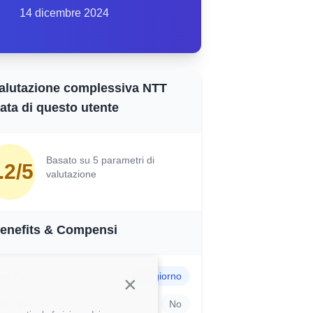
14 dicembre 2024
alutazione complessiva NTT
ata di questo utente
Basato su 5 parametri di
.2/5
valutazione
enefits & Compensi
ni Pasto
7€/giorno
Continua senza accettare
ck Options
No