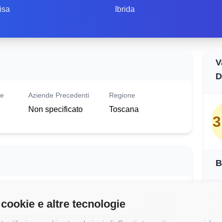
isa
Ibrida
V
D
le
Aziende Precedenti
Regione
Non specificato
Toscana
3
B
Buo
24.350 €
 cookie e altre tecnologie
Sto