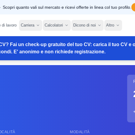
Scopri quanto vali sul mercato e ricevi offerte in linea col tuo profilo.
e di lavoro
Carriera
Calcolatori
Dicono di noi
Altro
CV? Fai un check-up gratuito del tuo CV: carica il tuo CV e o
ondi. E' anonimo e non richiede registrazione.
OCALITÀ
MODALITÀ