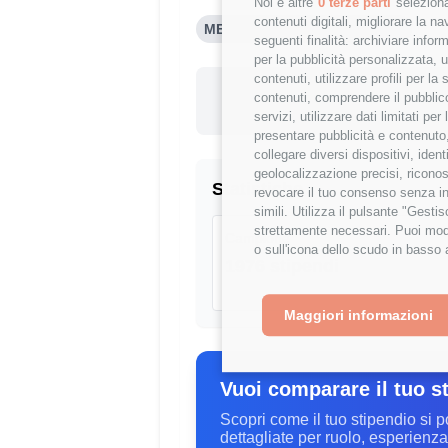
Noi e altre
0 terze parti
seleziona
contenuti digitali, migliorare la 
MEDIA DEVELOPER (<1 ANNI)
seguenti finalità: archiviare inform
per la pubblicità personalizzata, u
contenuti, utilizzare profili per l
Questo st
contenuti, comprendere il pubblico
-15.55
servizi, utilizzare dati limitati pe
presentare pubblicità e contenuto,
collegare diversi dispositivi, iden
geolocalizzazione precisi, riconos
Statistiche
revocare il tuo consenso senza inc
simili. Utilizza il pulsante "Gest
strettamente necessari. Puoi modi
Campione
o sull'icona dello scudo in basso 
1976 stipendi
Maggiori informazioni
Vuoi comparare il tuo s
Scopri come il tuo stipendio si p
dettagliate per ruolo, esperienza 