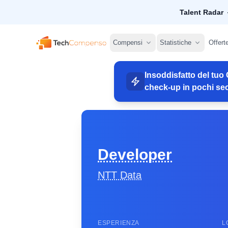
Talent Radar
TechCompenso
Compensi
Statistiche
Offert
Insoddisfatto del tuo 
check-up in pochi sec
Developer
NTT Data
ESPERIENZA
L