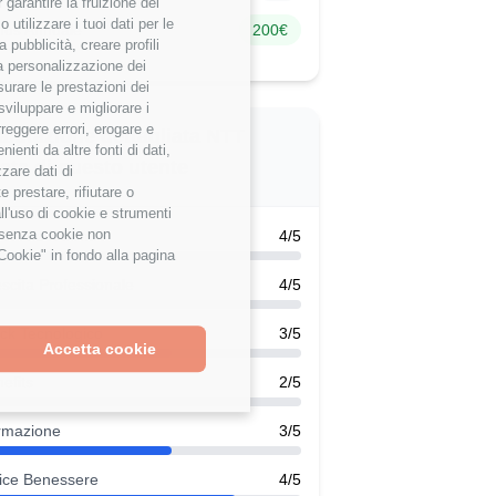
garantire la fruizione dei
utilizzare i tuoi dati per le
nus Annuale
200€
 pubblicità, creare profili
 la personalizzazione dei
surare le prestazioni dei
sviluppare e migliorare i
rreggere errori, erogare e
alutazione dettagliata NTT
enti da altre fonti di dati,
ata di questo utente
zzare dati di
 prestare, rifiutare o
ll'uso di cookie e strumenti
e senza cookie non
k-Life Balance
4/5
Cookie" in fondo alla pagina
scita Professionale
4/5
ck Tecnologico
3/5
Accetta cookie
efits
2/5
rmazione
3/5
ice Benessere
4/5