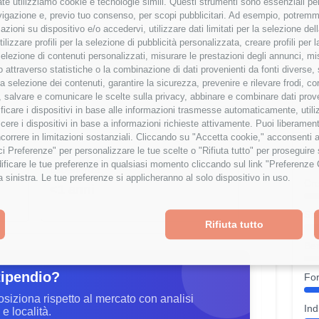
te utilizziamo cookie e tecnologie simili. Questi strumenti sono essenziali per 
navigazione e, previo tuo consenso, per scopi pubblicitari. Ad esempio, potremmo 
Bo
28,833 €
azioni su dispositivo e/o accedervi, utilizzare dati limitati per la selezione della
tilizzare profili per la selezione di pubblicità personalizzata, creare profili per
a selezione di contenuti personalizzati, misurare le prestazioni degli annunci, mi
ipendio è al
28
° percentile
 attraverso statistiche o la combinazione di dati provenienti da fonti diverse, 
% rispetto alla media
r la selezione dei contenuti, garantire la sicurezza, prevenire e rilevare frodi, co
V
 salvare e comunicare le scelte sulla privacy, abbinare e combinare dati proveni
D
tificare i dispositivi in base alle informazioni trasmesse automaticamente, utili
cere i dispositivi in base a informazioni richieste attivamente. Puoi liberamente
orrere in limitazioni sostanziali. Cliccando su "Accetta cookie," acconsenti a
isci Preferenze" per personalizzare le tue scelte o "Rifiuta tutto" per proseguir
Wor
ficare le tue preferenze in qualsiasi momento cliccando sul link "Preferenze 
Esperienza
a sinistra. Le tue preferenze si applicheranno al solo dispositivo in uso.
Cre
<1 anni
Sta
Rifiuta tutto
Ben
tipendio?
Fo
osiziona rispetto al mercato con analisi
Ind
e località.