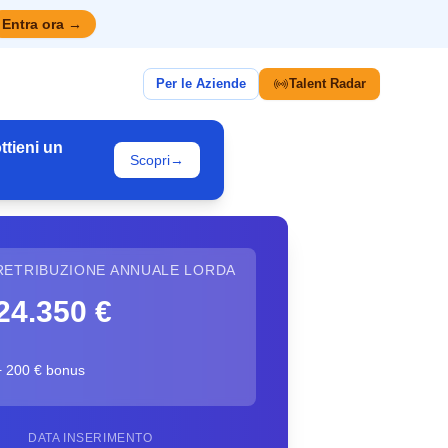
Entra ora
→
Per le Aziende
Talent Radar
ttieni un
Scopri
→
RETRIBUZIONE ANNUALE LORDA
24.350 €
+ 200 € bonus
DATA INSERIMENTO