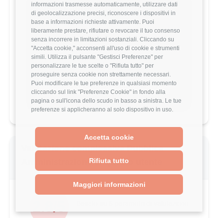
informazioni trasmesse automaticamente, utilizzare dati
Vuoi comparare il tuo
di geolocalizzazione precisi, riconoscere i dispositivi in
stipendio?
base a informazioni richieste attivamente. Puoi
liberamente prestare, rifiutare o revocare il tuo consenso
Scopri come il tuo stipendio si posiziona
senza incorrere in limitazioni sostanziali. Cliccando su
rispetto al mercato con analisi
"Accetta cookie," acconsenti all'uso di cookie e strumenti
dettagliate per ruolo, esperienza e
simili. Utilizza il pulsante "Gestisci Preferenze" per
località.
personalizzare le tue scelte o "Rifiuta tutto" per
proseguire senza cookie non strettamente necessari.
Puoi modificare le tue preferenze in qualsiasi momento
Vai al comparatore completo
cliccando sul link "Preferenze Cookie" in fondo alla
pagina o sull'icona dello scudo in basso a sinistra. Le tue
preferenze si applicheranno al solo dispositivo in uso.
Accetta cookie
Valutazione complessiva Pubblica
Rifiuta tutto
Amministrazione di questo utente
Maggiori informazioni
2.8/5
Basato su 5 parametri di valutazione