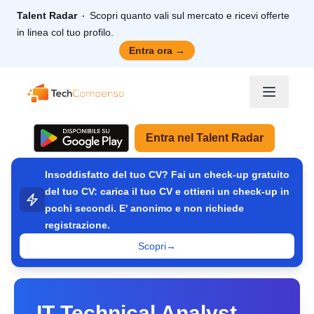
Talent Radar
Scopri quanto vali sul mercato e ricevi offerte
in linea col tuo profilo.
Entra ora
→
TechCompenso
Entra nel Talent Radar
Insoddisfatto del tuo CV? Fai un check-up gratuito
del tuo CV: carica il tuo CV e ottieni un check-up in
pochi secondi. E' anonimo e non richiede
registrazione.
Scopri
→
IT Technical Analyst