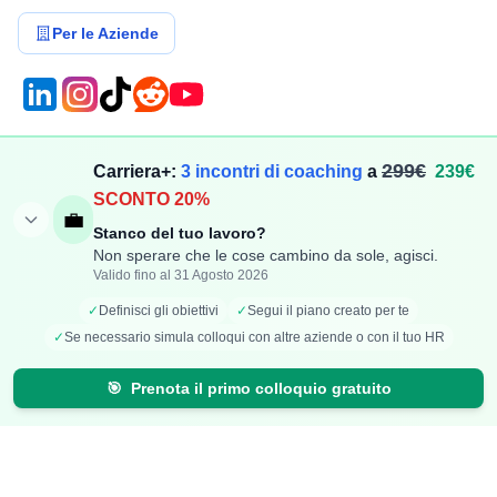
Per le Aziende
Compensi
Stipendi
299€
Carriera+:
3 incontri di coaching
a
239€
SCONTO 20%
Aggiungi Compenso
Osservatorio Stipendi
💼
Stanco del tuo lavoro?
Stipendi Dipendenti
Classifica Ruoli
Non sperare che le cose cambino da sole, agisci.
Fatturati Partite IVA
Classifica Aziende
Valido fino al 31 Agosto 2026
Mappa Stipendi Italia
✓
Definisci gli obiettivi
✓
Segui il piano creato per te
✓
Se necessario simula colloqui con altre aziende o con il tuo HR
Carriera
Calcolatori
🎯
Prenota il primo colloquio gratuito
Offerte di lavoro
Comparazione Stipendi
Talent Radar
Calcolo Stipendio Netto
Creazione Curriculum
Valuta Offerta di Lavoro