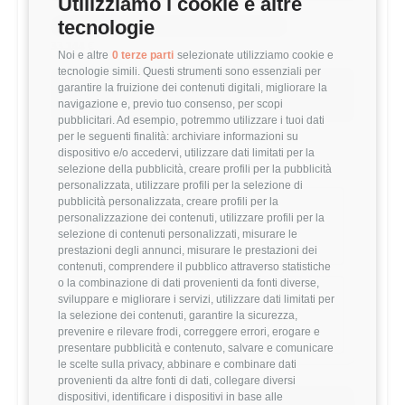
Utilizziamo i cookie e altre
tecnologie
MEDIA IT TECHNICAL ANALYST (1-3 ANNI)
33,144 €
Noi e altre
0 terze parti
selezionate utilizziamo cookie e
tecnologie simili. Questi strumenti sono essenziali per
Questo stipendio è al
77
° percentile
garantire la fruizione dei contenuti digitali, migliorare la
navigazione e, previo tuo consenso, per scopi
+20.68% rispetto alla media
pubblicitari. Ad esempio, potremmo utilizzare i tuoi dati
per le seguenti finalità: archiviare informazioni su
dispositivo e/o accedervi, utilizzare dati limitati per la
Statistiche
selezione della pubblicità, creare profili per la pubblicità
personalizzata, utilizzare profili per la selezione di
pubblicità personalizzata, creare profili per la
Campione
personalizzazione dei contenuti, utilizzare profili per la
168 stipendi
selezione di contenuti personalizzati, misurare le
prestazioni degli annunci, misurare le prestazioni dei
contenuti, comprendere il pubblico attraverso statistiche
o la combinazione di dati provenienti da fonti diverse,
Esperienza
sviluppare e migliorare i servizi, utilizzare dati limitati per
1-3 anni
la selezione dei contenuti, garantire la sicurezza,
prevenire e rilevare frodi, correggere errori, erogare e
presentare pubblicità e contenuto, salvare e comunicare
le scelte sulla privacy, abbinare e combinare dati
provenienti da altre fonti di dati, collegare diversi
dispositivi, identificare i dispositivi in base alle