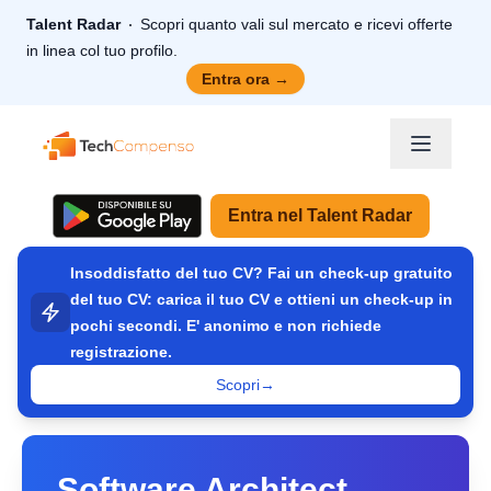
Talent Radar
Scopri quanto vali sul mercato e ricevi offerte
in linea col tuo profilo.
Entra ora
→
TechCompenso
Entra nel Talent Radar
Insoddisfatto del tuo CV? Fai un check-up gratuito
del tuo CV: carica il tuo CV e ottieni un check-up in
pochi secondi. E' anonimo e non richiede
registrazione.
Scopri
→
Software Architect