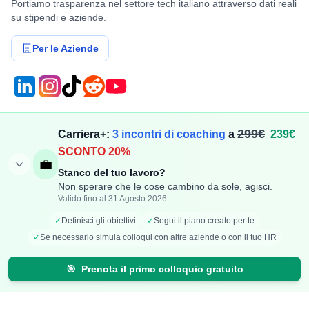
Portiamo trasparenza nel settore tech italiano attraverso dati reali
su stipendi e aziende.
Per le Aziende
Compensi
Stipendi
299€
Carriera+:
3 incontri di coaching
a
239€
SCONTO 20%
Aggiungi Compenso
Osservatorio Stipendi
💼
Stanco del tuo lavoro?
Stipendi Dipendenti
Classifica Ruoli
Non sperare che le cose cambino da sole, agisci.
Fatturati Partite IVA
Classifica Aziende
Valido fino al 31 Agosto 2026
Mappa Stipendi Italia
✓
Definisci gli obiettivi
✓
Segui il piano creato per te
✓
Se necessario simula colloqui con altre aziende o con il tuo HR
Carriera
Calcolatori
🎯
Prenota il primo colloquio gratuito
Offerte di lavoro
Comparazione Stipendi