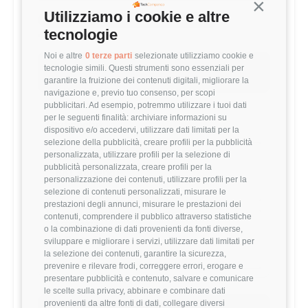
Continua s
Utilizziamo i cookie e altre
MEDIA SOFTWARE ARCHITECT (1-3 ANNI)
tecnologie
45,708 €
Noi e altre
0 terze parti
selezionate utilizziamo cookie e
Questo stipendio è al
8
° percentile
tecnologie simili. Questi strumenti sono essenziali per
-34.58% rispetto alla media
garantire la fruizione dei contenuti digitali, migliorare la
navigazione e, previo tuo consenso, per scopi
pubblicitari. Ad esempio, potremmo utilizzare i tuoi dati
per le seguenti finalità: archiviare informazioni su
Statistiche
dispositivo e/o accedervi, utilizzare dati limitati per la
selezione della pubblicità, creare profili per la pubblicità
personalizzata, utilizzare profili per la selezione di
Campione
pubblicità personalizzata, creare profili per la
881 stipendi
personalizzazione dei contenuti, utilizzare profili per la
selezione di contenuti personalizzati, misurare le
prestazioni degli annunci, misurare le prestazioni dei
contenuti, comprendere il pubblico attraverso statistiche
Esperienza
o la combinazione di dati provenienti da fonti diverse,
1-3 anni
sviluppare e migliorare i servizi, utilizzare dati limitati per
la selezione dei contenuti, garantire la sicurezza,
prevenire e rilevare frodi, correggere errori, erogare e
presentare pubblicità e contenuto, salvare e comunicare
le scelte sulla privacy, abbinare e combinare dati
provenienti da altre fonti di dati, collegare diversi