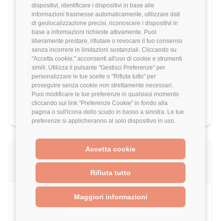
dispositivi, identificare i dispositivi in base alle
Vuoi comparare il tuo
informazioni trasmesse automaticamente, utilizzare dati
stipendio?
di geolocalizzazione precisi, riconoscere i dispositivi in
base a informazioni richieste attivamente. Puoi
Scopri come il tuo stipendio si posiziona
liberamente prestare, rifiutare o revocare il tuo consenso
rispetto al mercato con analisi
senza incorrere in limitazioni sostanziali. Cliccando su
dettagliate per ruolo, esperienza e
"Accetta cookie," acconsenti all'uso di cookie e strumenti
località.
simili. Utilizza il pulsante "Gestisci Preferenze" per
personalizzare le tue scelte o "Rifiuta tutto" per
proseguire senza cookie non strettamente necessari.
Vai al comparatore completo
Puoi modificare le tue preferenze in qualsiasi momento
cliccando sul link "Preferenze Cookie" in fondo alla
pagina o sull'icona dello scudo in basso a sinistra. Le tue
preferenze si applicheranno al solo dispositivo in uso.
Accetta cookie
Valutazione complessiva Softeam Spa di
questo utente
Rifiuta tutto
Maggiori informazioni
3.6/5
Basato su 5 parametri di valutazione