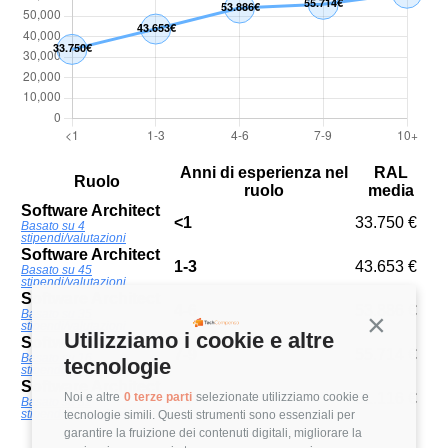
Anni di esperienza nel
RAL
Ruolo
ruolo
media
Software Architect
<1
33.750 €
Basato su 4
stipendi/valutazioni
Software Architect
1-3
43.653 €
Basato su 45
stipendi/valutazioni
Software Architect
4-6
53.886 €
Basato su 35
Continua s
stipendi/valutazioni
Utilizziamo i cookie e altre
Software Architect
7-9
55.714 €
Basato su 16
tecnologie
stipendi/valutazioni
Software Architect
Noi e altre
0 terze parti
selezionate utilizziamo cookie e
10+
61.116 €
Basato su 32
stipendi/valutazioni
tecnologie simili. Questi strumenti sono essenziali per
garantire la fruizione dei contenuti digitali, migliorare la