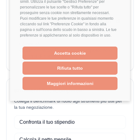
simili. Utilizza il pulsante "Gestisci Preferenze" per
personalizzare le tue scelte o "Rifiuta tutto" per
proseguire senza cookie non strettamente necessari.
STIPENDI
Puoi modificare le tue preferenze in qualsiasi momento
Lo stipendio dei Sofware-Architect per anni di
cliccando sul link "Preferenze Cookie" in fondo alla
esperienza
pagina o sull'icona dello scudo in basso a sinistra. Le tue
preferenze si applicheranno al solo dispositivo in uso.
CARRIERA
Cloud Software Developer: competenze e
Accetta cookie
percorsi di carriera nel 2026
Rifiuta tutto
Maggiori informazioni
Strumenti TechCompenso
Collega il benchmark di ruolo agli strumenti più utili per
la tua negoziazione.
Confronta il tuo stipendio
Calcola il netto mensile