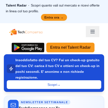
Talent Radar
Scopri quanto vali sul mercato e ricevi offerte
in linea col tuo profilo.
Entra ora
→
TechCompenso
Entra nel Talent Radar
Insoddisfatto del tuo CV? Fai un check-up gratuito
del tuo CV: carica il tuo CV e ottieni un check-up in
pochi secondi. E' anonimo e non richiede
registrazione.
Scopri
→
NEWSLETTER SETTIMANALE