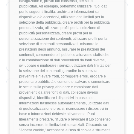
navigazione e, previo tuo consenso, per scopi
pubblicitari. Ad esempio, potremmo utilizzare i tuoi dati
per le seguenti finalità: archiviare informazioni su
Aziende che assumono Software
dispositivo e/o accedervi, utilizzare dati limitati per la
Architect
selezione della pubblicità, creare profili per la pubblicità
personalizzata, utilizzare profili per la selezione di
Link rapidi alle aziende con offerte aperte o dati
pubblicità personalizzata, creare profili per la
disponibili per questo ruolo.
personalizzazione dei contenuti, utilizzare profili per la
selezione di contenuti personalizzati, misurare le
prestazioni degli annunci, misurare le prestazioni dei
Esplora le offerte di lavoro per Software
contenuti, comprendere il pubblico attraverso statistiche
Architect
o la combinazione di dati provenienti da fonti diverse,
sviluppare e migliorare i servizi, utilizzare dati limitati per
la selezione dei contenuti, garantire la sicurezza,
prevenire e rilevare frodi, correggere errori, erogare e
presentare pubblicità e contenuto, salvare e comunicare
le scelte sulla privacy, abbinare e combinare dati
Guide utili per crescere
provenienti da altre fonti di dati, collegare diversi
dispositivi, identificare i dispositivi in base alle
Articoli selezionati per approfondire stipendio, carriera e
informazioni trasmesse automaticamente, utilizzare dati
mercato per questo ruolo.
di geolocalizzazione precisi, riconoscere i dispositivi in
base a informazioni richieste attivamente. Puoi
liberamente prestare, rifiutare o revocare il tuo consenso
CARRIERA
senza incorrere in limitazioni sostanziali. Cliccando su
Software Architect: guida al ruolo,
"Accetta cookie," acconsenti all'uso di cookie e strumenti
competenze e retribuzione