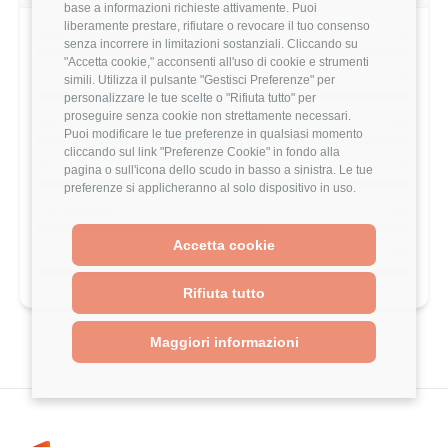
base a informazioni richieste attivamente. Puoi
liberamente prestare, rifiutare o revocare il tuo consenso
Work-Life Balance
4/5
senza incorrere in limitazioni sostanziali. Cliccando su
"Accetta cookie," acconsenti all'uso di cookie e strumenti
Crescita Professionale
3/5
simili. Utilizza il pulsante "Gestisci Preferenze" per
personalizzare le tue scelte o "Rifiuta tutto" per
proseguire senza cookie non strettamente necessari.
Stack Tecnologico
3/5
Puoi modificare le tue preferenze in qualsiasi momento
cliccando sul link "Preferenze Cookie" in fondo alla
Benefits
2/5
pagina o sull'icona dello scudo in basso a sinistra. Le tue
preferenze si applicheranno al solo dispositivo in uso.
Formazione
3/5
Accetta cookie
Indice Benessere
5/5
Rifiuta tutto
Maggiori informazioni