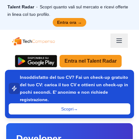
Talent Radar
Scopri quanto vali sul mercato e ricevi offerte
in linea col tuo profilo.
Entra ora
→
TechCompenso
Entra nel Talent Radar
Insoddisfatto del tuo CV? Fai un check-up gratuito
del tuo CV: carica il tuo CV e ottieni un check-up in
pochi secondi. E' anonimo e non richiede
registrazione.
Scopri
→
Developer