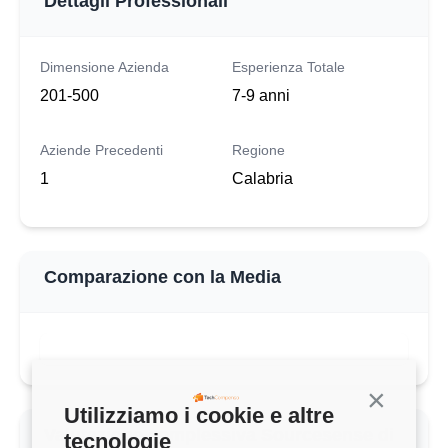
Dettagli Professionali
Dimensione Azienda
Esperienza Totale
201-500
7-9 anni
Aziende Precedenti
Regione
1
Calabria
Comparazione con la Media
Continua s
Utilizziamo i cookie e altre
Valutazione complessiva Sourcesense di
tecnologie