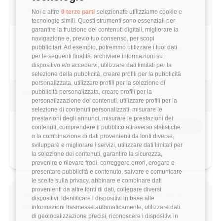
questo utente
Noi e altre
0 terze parti
selezionate utilizziamo cookie e
tecnologie simili. Questi strumenti sono essenziali per
garantire la fruizione dei contenuti digitali, migliorare la
navigazione e, previo tuo consenso, per scopi
pubblicitari. Ad esempio, potremmo utilizzare i tuoi dati
3.0/5
Basato su 5 parametri di valutazione
per le seguenti finalità: archiviare informazioni su
dispositivo e/o accedervi, utilizzare dati limitati per la
selezione della pubblicità, creare profili per la pubblicità
personalizzata, utilizzare profili per la selezione di
pubblicità personalizzata, creare profili per la
Benefits & Compensi
personalizzazione dei contenuti, utilizzare profili per la
selezione di contenuti personalizzati, misurare le
prestazioni degli annunci, misurare le prestazioni dei
Buoni Pasto
8€/giorno
contenuti, comprendere il pubblico attraverso statistiche
o la combinazione di dati provenienti da fonti diverse,
sviluppare e migliorare i servizi, utilizzare dati limitati per
Stock Options
No
la selezione dei contenuti, garantire la sicurezza,
prevenire e rilevare frodi, correggere errori, erogare e
presentare pubblicità e contenuto, salvare e comunicare
le scelte sulla privacy, abbinare e combinare dati
provenienti da altre fonti di dati, collegare diversi
Valutazione dettagliata Sourcesense di
dispositivi, identificare i dispositivi in base alle
questo utente
informazioni trasmesse automaticamente, utilizzare dati
di geolocalizzazione precisi, riconoscere i dispositivi in