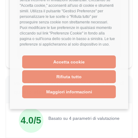
stipendio?
"Accetta cookie," acconsenti all'uso di cookie e strumenti
simili. Utilizza il pulsante "Gestisci Preferenze" per
Scopri come il tuo stipendio si posiziona
personalizzare le tue scelte o "Rifiuta tutto" per
rispetto al mercato con analisi
proseguire senza cookie non strettamente necessari.
dettagliate per ruolo, esperienza e
Puoi modificare le tue preferenze in qualsiasi momento
località.
cliccando sul link "Preferenze Cookie" in fondo alla
pagina o sull'icona dello scudo in basso a sinistra. Le tue
Vai al comparatore completo
preferenze si applicheranno al solo dispositivo in uso.
Accetta cookie
Rifiuta tutto
Valutazione complessiva Stefanini Italia di
questo utente
Maggiori informazioni
4.0/5
Basato su 4 parametri di valutazione