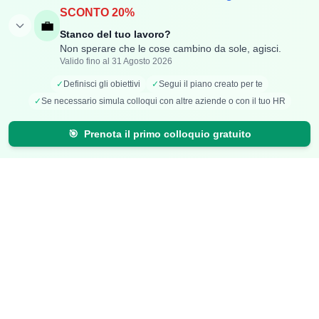
SCONTO 20%
Aggiungi Compenso
Osservatorio Stipendi
💼
Stanco del tuo lavoro?
Stipendi Dipendenti
Classifica Ruoli
Non sperare che le cose cambino da sole, agisci.
Fatturati Partite IVA
Classifica Aziende
Valido fino al 31 Agosto 2026
Mappa Stipendi Italia
✓
Definisci gli obiettivi
✓
Segui il piano creato per te
✓
Se necessario simula colloqui con altre aziende o con il tuo HR
Carriera
Calcolatori
🎯
Prenota il primo colloquio gratuito
Offerte di lavoro
Comparazione Stipendi
Talent Radar
Calcolo Stipendio Netto
Creazione Curriculum
Valuta Offerta di Lavoro
Carriera+
Calcolo Inflazione
Effetto Smart-Working
Risparmio Luce e Gas