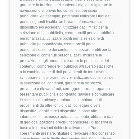
garantire la fruizione dei contenuti digitali, migliorare la
53,360 €
navigazione e, previo tuo consenso, per scopi
pubblicitari. Ad esempio, potremmo utilizzare i tuoi dati
Questo stipendio è al
10
° percentile
per le seguenti finalità: archiviare informazioni su
-34.41% rispetto alla media
dispositivo e/o accedervi, utilizzare dati limitati per la
selezione della pubblicità, creare profili per la pubblicità
personalizzata, utilizzare profili per la selezione di
pubblicità personalizzata, creare profili per la
Statistiche
personalizzazione dei contenuti, utilizzare profili per la
selezione di contenuti personalizzati, misurare le
Campione
prestazioni degli annunci, misurare le prestazioni dei
contenuti, comprendere il pubblico attraverso statistiche
725 stipendi
o la combinazione di dati provenienti da fonti diverse,
sviluppare e migliorare i servizi, utilizzare dati limitati per
la selezione dei contenuti, garantire la sicurezza,
prevenire e rilevare frodi, correggere errori, erogare e
Esperienza
presentare pubblicità e contenuto, salvare e comunicare
1-3 anni
le scelte sulla privacy, abbinare e combinare dati
provenienti da altre fonti di dati, collegare diversi
dispositivi, identificare i dispositivi in base alle
informazioni trasmesse automaticamente, utilizzare dati
di geolocalizzazione precisi, riconoscere i dispositivi in
base a informazioni richieste attivamente. Puoi
Vuoi comparare il tuo
liberamente prestare, rifiutare o revocare il tuo consenso
senza incorrere in limitazioni sostanziali. Cliccando su