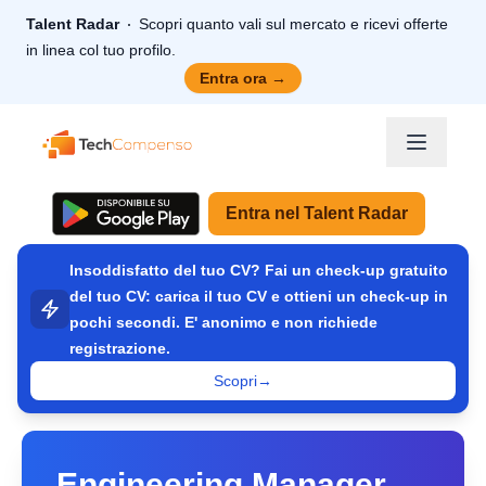
Talent Radar
Scopri quanto vali sul mercato e ricevi offerte
in linea col tuo profilo.
Entra ora
→
TechCompenso
Entra nel Talent Radar
Insoddisfatto del tuo CV? Fai un check-up gratuito
del tuo CV: carica il tuo CV e ottieni un check-up in
pochi secondi. E' anonimo e non richiede
registrazione.
Scopri
→
Engineering Manager