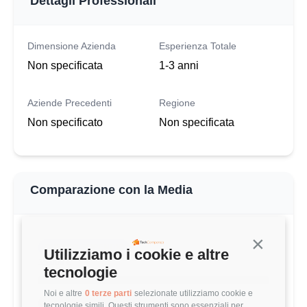
Dettagli Professionali
Dimensione Azienda
Esperienza Totale
Non specificata
1-3 anni
Aziende Precedenti
Regione
Non specificato
Non specificata
Comparazione con la Media
Continua s
QUESTO STIPENDIO
Utilizziamo i cookie e altre
35.000 €
tecnologie
Noi e altre
0 terze parti
selezionate utilizziamo cookie e
MEDIA ENGINEERING MANAGER (1-3 ANNI)
tecnologie simili. Questi strumenti sono essenziali per