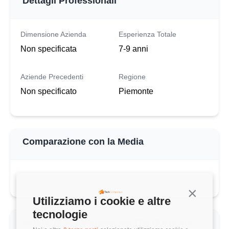
Dettagli Professionali
Dimensione Azienda
Esperienza Totale
Non specificata
7-9 anni
Aziende Precedenti
Regione
Non specificato
Piemonte
Comparazione con la Media
QUESTO STIPENDIO
Continua s
43.000 €
Utilizziamo i cookie e altre
tecnologie
MEDIA ENGINEERING MANAGER (1-3 ANNI)