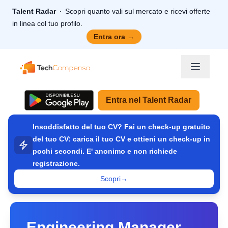
Talent Radar
Scopri quanto vali sul mercato e ricevi offerte
in linea col tuo profilo.
Entra ora
→
TechCompenso
Entra nel Talent Radar
Insoddisfatto del tuo CV? Fai un check-up gratuito
del tuo CV: carica il tuo CV e ottieni un check-up in
pochi secondi. E' anonimo e non richiede
registrazione.
Scopri
→
Engineering Manager