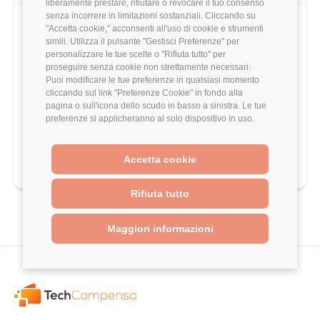
liberamente prestare, rifiutare o revocare il tuo consenso
stipendio?
senza incorrere in limitazioni sostanziali. Cliccando su
"Accetta cookie," acconsenti all'uso di cookie e strumenti
Scopri come il tuo stipendio si posiziona
simili. Utilizza il pulsante "Gestisci Preferenze" per
rispetto al mercato con analisi
personalizzare le tue scelte o "Rifiuta tutto" per
dettagliate per ruolo, esperienza e
proseguire senza cookie non strettamente necessari.
località.
Puoi modificare le tue preferenze in qualsiasi momento
cliccando sul link "Preferenze Cookie" in fondo alla
Vai al comparatore completo
pagina o sull'icona dello scudo in basso a sinistra. Le tue
preferenze si applicheranno al solo dispositivo in uso.
Accetta cookie
Valutazione complessiva TIM di questo
Rifiuta tutto
utente
Maggiori informazioni
3.8/5
Basato su 5 parametri di valutazione