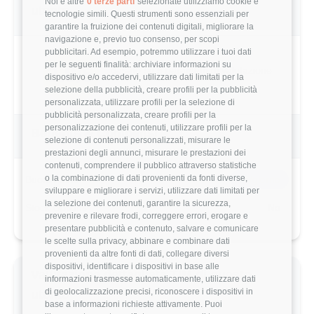
Noi e altre
0 terze parti
selezionate utilizziamo cookie e
53,335 €
tecnologie simili. Questi strumenti sono essenziali per
garantire la fruizione dei contenuti digitali, migliorare la
navigazione e, previo tuo consenso, per scopi
Questo stipendio è al
34
° percentile
pubblicitari. Ad esempio, potremmo utilizzare i tuoi dati
-19.38% rispetto alla media
per le seguenti finalità: archiviare informazioni su
dispositivo e/o accedervi, utilizzare dati limitati per la
selezione della pubblicità, creare profili per la pubblicità
personalizzata, utilizzare profili per la selezione di
Statistiche
pubblicità personalizzata, creare profili per la
personalizzazione dei contenuti, utilizzare profili per la
Campione
selezione di contenuti personalizzati, misurare le
726 stipendi
prestazioni degli annunci, misurare le prestazioni dei
contenuti, comprendere il pubblico attraverso statistiche
o la combinazione di dati provenienti da fonti diverse,
sviluppare e migliorare i servizi, utilizzare dati limitati per
la selezione dei contenuti, garantire la sicurezza,
Esperienza
prevenire e rilevare frodi, correggere errori, erogare e
1-3 anni
presentare pubblicità e contenuto, salvare e comunicare
le scelte sulla privacy, abbinare e combinare dati
provenienti da altre fonti di dati, collegare diversi
dispositivi, identificare i dispositivi in base alle
informazioni trasmesse automaticamente, utilizzare dati
di geolocalizzazione precisi, riconoscere i dispositivi in
Vuoi comparare il tuo
base a informazioni richieste attivamente. Puoi