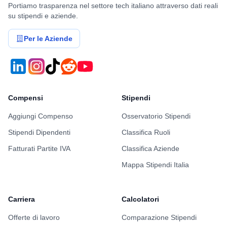
Benefits & Compensi
Buoni Pasto
7€/giorno
Stock Options
No
Valutazione dettagliata TIM di questo
utente
Work-Life Balance
4/5
Crescita Professionale
3/5
Stack Tecnologico
4/5