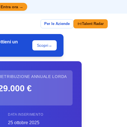
Entra ora
→
Per le Aziende
Talent Radar
ttieni un
Scopri
→
RETRIBUZIONE ANNUALE LORDA
29.000 €
DATA INSERIMENTO
25 ottobre 2025