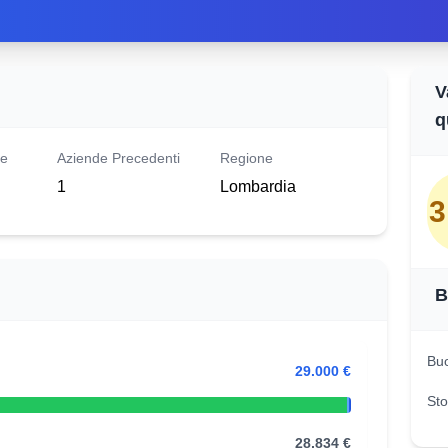
V
q
le
Aziende Precedenti
Regione
1
Lombardia
3
B
Buo
29.000 €
Sto
28,834 €