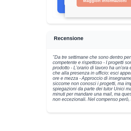
Vai al comparatore completo
Maggiori informazioni
Recensione
"Da tre settimane che sono dentro per
competente e rispettoso - I progetti s
prodotto - L'orario di lavoro ha un'ora e
che alla presenza in ufficio: esci appe
ore e mezza - Approccio di insegnamento
siccome non conosci i progetti, ma i
spiegazioni da parte dei tutor Unici 
minuti per mandare una mail, ma quest
non eccezionali. Nel compenso però,