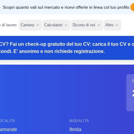
Scopri quanto vali sul mercato e ricevi offerte in linea col tuo profilo.
e di lavoro
Carriera
Calcolatori
Dicono di noi
Altro
CV? Fai un check-up gratuito del tuo CV: carica il tuo CV e o
ondi. E' anonimo e non richiede registrazione.
OCALITÀ
MODALITÀ
amarate
Ibrida