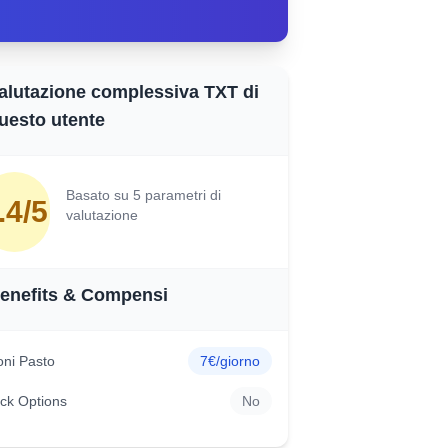
alutazione complessiva TXT di
uesto utente
Basato su 5 parametri di
.4/5
valutazione
enefits & Compensi
ni Pasto
7€/giorno
ck Options
No