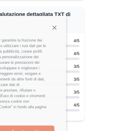
alutazione dettagliata TXT di
uesto utente
Continua senza accettare
garantire la fruizione dei
k-Life Balance
4/5
utilizzare i tuoi dati per le
 pubblicità, creare profili
scita Professionale
4/5
 la personalizzazione dei
surare le prestazioni dei
ck Tecnologico
3/5
sviluppare e migliorare i
rreggere errori, erogare e
efits
3/5
enti da altre fonti di dati,
zzare dati di
 prestare, rifiutare o
rmazione
3/5
ll'uso di cookie e strumenti
e senza cookie non
ice Benessere
4/5
Cookie" in fondo alla pagina