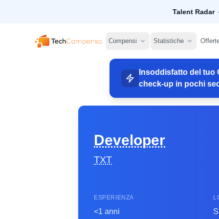
Talent Radar
TechCompenso
Compensi
Statistiche
Offert
Insoddisfatto del tuo 
check-up in pochi sec
Developer
TXT
ESPERIENZA
L
<1 anni
S