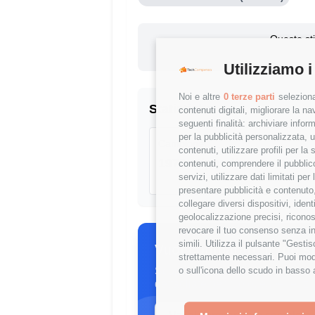
Questo st
+0.58
Utilizziamo i
Noi e altre
0 terze parti
seleziona
Statistiche
contenuti digitali, migliorare la 
seguenti finalità: archiviare inform
per la pubblicità personalizzata, u
Campione
contenuti, utilizzare profili per l
1973 stipendi
contenuti, comprendere il pubblico
servizi, utilizzare dati limitati pe
presentare pubblicità e contenuto,
collegare diversi dispositivi, iden
geolocalizzazione precisi, riconos
revocare il tuo consenso senza inc
simili. Utilizza il pulsante "Gest
Vuoi comparare il tuo s
strettamente necessari. Puoi modi
Scopri come il tuo stipendio si p
o sull'icona dello scudo in basso 
dettagliate per ruolo, esperienza 