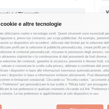
V
ipendio è al
71
° percentile
q
% rispetto alla media
 cookie e altre tecnologie
te utilizziamo cookie e tecnologie simili. Questi strumenti sono essenziali per 
Wor
navigazione e, previo tuo consenso, per scopi pubblicitari. Ad esempio, potremmo 
azioni su dispositivo e/o accedervi, utilizzare dati limitati per la selezione della
Cre
tilizzare profili per la selezione di pubblicità personalizzata, creare profili per
Esperienza
a selezione di contenuti personalizzati, misurare le prestazioni degli annunci, mi
Sta
<1 anni
 attraverso statistiche o la combinazione di dati provenienti da fonti diverse, 
r la selezione dei contenuti, garantire la sicurezza, prevenire e rilevare frodi, co
Ben
 salvare e comunicare le scelte sulla privacy, abbinare e combinare dati proveni
tificare i dispositivi in base alle informazioni trasmesse automaticamente, utili
cere i dispositivi in base a informazioni richieste attivamente. Puoi liberamente
Fo
orrere in limitazioni sostanziali. Cliccando su "Accetta cookie," acconsenti a
isci Preferenze" per personalizzare le tue scelte o "Rifiuta tutto" per proseguir
tipendio?
Ind
ficare le tue preferenze in qualsiasi momento cliccando sul link "Preferenze 
osiziona rispetto al mercato con analisi
a sinistra. Le tue preferenze si applicheranno al solo dispositivo in uso.
e località.