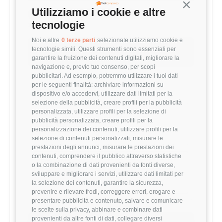
Continua s
Utilizziamo i cookie e altre
MEDIA UX-UI DESIGNER (1-3 ANNI)
tecnologie
30,059 €
Noi e altre
0 terze parti
selezionate utilizziamo cookie e
Questo stipendio è al
72
° percentile
tecnologie simili. Questi strumenti sono essenziali per
+6.46% rispetto alla media
garantire la fruizione dei contenuti digitali, migliorare la
navigazione e, previo tuo consenso, per scopi
pubblicitari. Ad esempio, potremmo utilizzare i tuoi dati
per le seguenti finalità: archiviare informazioni su
Statistiche
dispositivo e/o accedervi, utilizzare dati limitati per la
selezione della pubblicità, creare profili per la pubblicità
personalizzata, utilizzare profili per la selezione di
Campione
pubblicità personalizzata, creare profili per la
411 stipendi
personalizzazione dei contenuti, utilizzare profili per la
selezione di contenuti personalizzati, misurare le
prestazioni degli annunci, misurare le prestazioni dei
contenuti, comprendere il pubblico attraverso statistiche
Esperienza
o la combinazione di dati provenienti da fonti diverse,
1-3 anni
sviluppare e migliorare i servizi, utilizzare dati limitati per
la selezione dei contenuti, garantire la sicurezza,
prevenire e rilevare frodi, correggere errori, erogare e
presentare pubblicità e contenuto, salvare e comunicare
le scelte sulla privacy, abbinare e combinare dati
provenienti da altre fonti di dati, collegare diversi