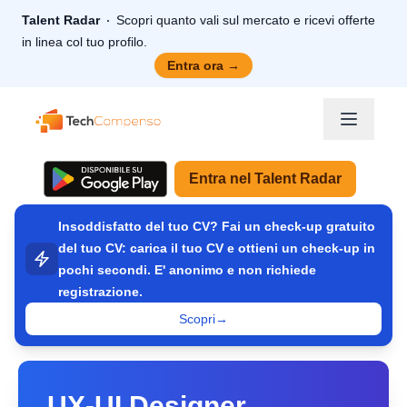
Talent Radar
Scopri quanto vali sul mercato e ricevi offerte
in linea col tuo profilo.
Entra ora
→
TechCompenso
Entra nel Talent Radar
Insoddisfatto del tuo CV? Fai un check-up gratuito
del tuo CV: carica il tuo CV e ottieni un check-up in
pochi secondi. E' anonimo e non richiede
registrazione.
Scopri
→
UX-UI Designer