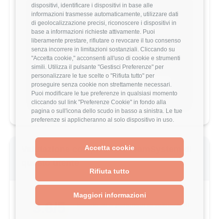
dispositivi, identificare i dispositivi in base alle
Vuoi comparare il tuo
informazioni trasmesse automaticamente, utilizzare dati
stipendio?
di geolocalizzazione precisi, riconoscere i dispositivi in
base a informazioni richieste attivamente. Puoi
Scopri come il tuo stipendio si posiziona
liberamente prestare, rifiutare o revocare il tuo consenso
rispetto al mercato con analisi
senza incorrere in limitazioni sostanziali. Cliccando su
dettagliate per ruolo, esperienza e
"Accetta cookie," acconsenti all'uso di cookie e strumenti
località.
simili. Utilizza il pulsante "Gestisci Preferenze" per
personalizzare le tue scelte o "Rifiuta tutto" per
proseguire senza cookie non strettamente necessari.
Vai al comparatore completo
Puoi modificare le tue preferenze in qualsiasi momento
cliccando sul link "Preferenze Cookie" in fondo alla
pagina o sull'icona dello scudo in basso a sinistra. Le tue
preferenze si applicheranno al solo dispositivo in uso.
Accetta cookie
Valutazione complessiva TeamSystem di
questo utente
Rifiuta tutto
Maggiori informazioni
3.8/5
Basato su 5 parametri di valutazione