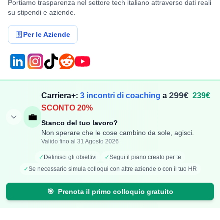
Portiamo trasparenza nel settore tech italiano attraverso dati reali
su stipendi e aziende.
Per le Aziende
Compensi
Stipendi
299€
Carriera+:
3 incontri di coaching
a
239€
SCONTO 20%
Aggiungi Compenso
Osservatorio Stipendi
💼
Stanco del tuo lavoro?
Stipendi Dipendenti
Classifica Ruoli
Non sperare che le cose cambino da sole, agisci.
Fatturati Partite IVA
Classifica Aziende
Valido fino al 31 Agosto 2026
Mappa Stipendi Italia
✓
Definisci gli obiettivi
✓
Segui il piano creato per te
✓
Se necessario simula colloqui con altre aziende o con il tuo HR
Carriera
Calcolatori
🎯
Prenota il primo colloquio gratuito
Offerte di lavoro
Comparazione Stipendi