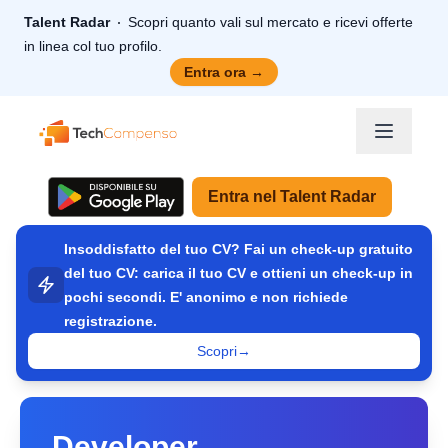
Talent Radar
Scopri quanto vali sul mercato e ricevi offerte
in linea col tuo profilo.
Entra ora
→
TechCompenso
Entra nel Talent Radar
Insoddisfatto del tuo CV? Fai un check-up gratuito
del tuo CV: carica il tuo CV e ottieni un check-up in
pochi secondi. E' anonimo e non richiede
registrazione.
Scopri
→
Developer