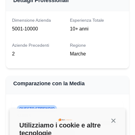
Dettagli Professionali
Dimensione Azienda
Esperienza Totale
5001-10000
10+ anni
Aziende Precedenti
Regione
2
Marche
Comparazione con la Media
QUESTO STIPENDIO
43.000 €
Continua s
Utilizziamo i cookie e altre
tecnologie
MEDIA DEVELOPER (7-9 ANNI)