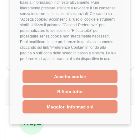
stipendio?
base a informazioni richieste attivamente. Puoi
liberamente prestare, rifiutare o revocare il tuo consenso
Scopri come il tuo stipendio si posiziona
senza incorrere in limitazioni sostanziali. Cliccando su
rispetto al mercato con analisi
"Accetta cookie," acconsenti all'uso di cookie e strumenti
dettagliate per ruolo, esperienza e
simili. Utilizza il pulsante "Gestisci Preferenze" per
località.
personalizzare le tue scelte o "Rifiuta tutto" per
proseguire senza cookie non strettamente necessari.
Puoi modificare le tue preferenze in qualsiasi momento
Vai al comparatore completo
cliccando sul link "Preferenze Cookie" in fondo alla
pagina o sull'icona dello scudo in basso a sinistra. Le tue
preferenze si applicheranno al solo dispositivo in uso.
Accetta cookie
Valutazione complessiva Wolters Kluwer
Rifiuta tutto
di questo utente
Maggiori informazioni
4.6/5
Basato su 5 parametri di valutazione