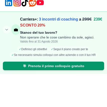
Compensi
Stipendi
299€
Carriera+:
3 incontri di coaching
a
239€
SCONTO 20%
Aggiungi Compenso
Osservatorio Stipendi
💼
Stanco del tuo lavoro?
Stipendi Dipendenti
Classifica Ruoli
Non sperare che le cose cambino da sole, agisci.
Fatturati Partite IVA
Classifica Aziende
Valido fino al 31 Agosto 2026
Mappa Stipendi Italia
✓
Definisci gli obiettivi
✓
Segui il piano creato per te
✓
Se necessario simula colloqui con altre aziende o con il tuo HR
Carriera
Calcolatori
🎯
Prenota il primo colloquio gratuito
Offerte di lavoro
Comparazione Stipendi
Talent Radar
Calcolo Stipendio Netto
Creazione Curriculum
Valuta Offerta di Lavoro
Carriera+
Calcolo Inflazione
Effetto Smart-Working