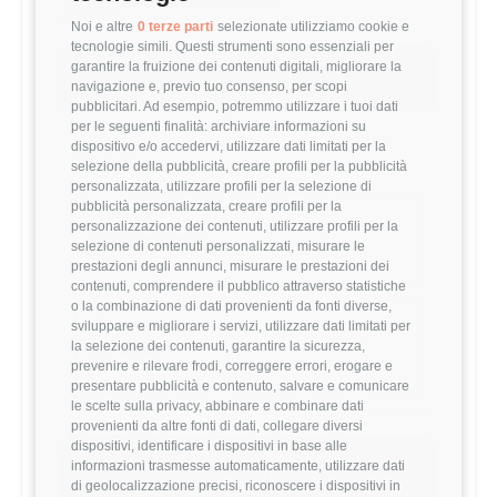
45,268 €
Noi e altre
0 terze parti
selezionate utilizziamo cookie e
tecnologie simili. Questi strumenti sono essenziali per
garantire la fruizione dei contenuti digitali, migliorare la
Questo stipendio è al
56
° percentile
navigazione e, previo tuo consenso, per scopi
-5.01% rispetto alla media
pubblicitari. Ad esempio, potremmo utilizzare i tuoi dati
per le seguenti finalità: archiviare informazioni su
dispositivo e/o accedervi, utilizzare dati limitati per la
Statistiche
selezione della pubblicità, creare profili per la pubblicità
personalizzata, utilizzare profili per la selezione di
pubblicità personalizzata, creare profili per la
Campione
personalizzazione dei contenuti, utilizzare profili per la
3899 stipendi
selezione di contenuti personalizzati, misurare le
prestazioni degli annunci, misurare le prestazioni dei
contenuti, comprendere il pubblico attraverso statistiche
o la combinazione di dati provenienti da fonti diverse,
Esperienza
sviluppare e migliorare i servizi, utilizzare dati limitati per
la selezione dei contenuti, garantire la sicurezza,
7-9 anni
prevenire e rilevare frodi, correggere errori, erogare e
presentare pubblicità e contenuto, salvare e comunicare
le scelte sulla privacy, abbinare e combinare dati
provenienti da altre fonti di dati, collegare diversi
dispositivi, identificare i dispositivi in base alle
informazioni trasmesse automaticamente, utilizzare dati
Vuoi comparare il tuo
di geolocalizzazione precisi, riconoscere i dispositivi in