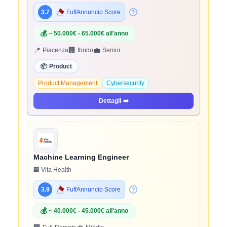
3.7
FuffAnnuncio Score
💰
~ 50.000€ - 65.000€ all'anno
📍
🏢
💼
Piacenza
Ibrido
Senior
📦
Product
Product Management
Cybersecurity
Dettagli
➡️
Machine Learning Engineer
🏢 Vita Health
3.9
FuffAnnuncio Score
💰
~ 40.000€ - 45.000€ all'anno