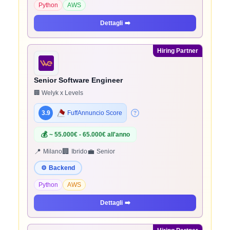
Python
AWS
Dettagli
➡️
Hiring Partner
Senior Software Engineer
🏢 Welyk x Levels
3.9
FuffAnnuncio Score
💰
~ 55.000€ - 65.000€ all'anno
📍
🏢
💼
Milano
Ibrido
Senior
⚙️
Backend
Python
AWS
Dettagli
➡️