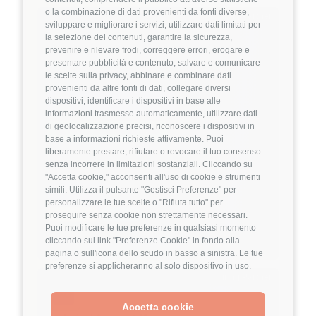
o la combinazione di dati provenienti da fonti diverse,
Hiring Partner
sviluppare e migliorare i servizi, utilizzare dati limitati per
la selezione dei contenuti, garantire la sicurezza,
prevenire e rilevare frodi, correggere errori, erogare e
Product Engineer
presentare pubblicità e contenuto, salvare e comunicare
🏢 Welyk x Callimacus.ai
le scelte sulla privacy, abbinare e combinare dati
provenienti da altre fonti di dati, collegare diversi
dispositivi, identificare i dispositivi in base alle
4
FuffAnnuncio Score
informazioni trasmesse automaticamente, utilizzare dati
di geolocalizzazione precisi, riconoscere i dispositivi in
💰
Fino a 85.000€ all'anno
base a informazioni richieste attivamente. Puoi
liberamente prestare, rifiutare o revocare il tuo consenso
📍
🏢
Milano
On-Site (fase iniziale) poi Ibrido
senza incorrere in limitazioni sostanziali. Cliccando su
💼
Middle/Senior
"Accetta cookie," acconsenti all'uso di cookie e strumenti
simili. Utilizza il pulsante "Gestisci Preferenze" per
⚙️
Backend
personalizzare le tue scelte o "Rifiuta tutto" per
TypeScript
Node.js
proseguire senza cookie non strettamente necessari.
Puoi modificare le tue preferenze in qualsiasi momento
Dettagli
➡️
cliccando sul link "Preferenze Cookie" in fondo alla
pagina o sull'icona dello scudo in basso a sinistra. Le tue
preferenze si applicheranno al solo dispositivo in uso.
Hiring Partner
Accetta cookie