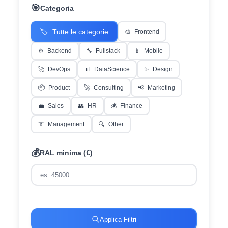
🎯
Categoria
🏷️
Tutte le categorie
🎨
Frontend
⚙️
Backend
🔧
Fullstack
📱
Mobile
🚀
DevOps
📊
DataScience
✨
Design
📦
Product
🚀
Consulting
📢
Marketing
💼
Sales
👥
HR
💰
Finance
👔
Management
🔍
Other
💰
RAL minima (€)
Applica Filtri