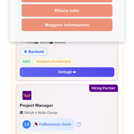
Technical Account Manager
🏢 Welyk x beSharp
Rifiuta tutto
3.9
FuffAnnuncio Score
Maggiori informazioni
💰
~ 45.000€ - 45.000€ all'anno
📍
🏢
💼
Pavia
Ibrido
Middle
⚙️
Backend
AWS
Solutions Architecture
Dettagli
➡️
Hiring Partner
Project Manager
🏢 Welyk x Hinto Group
3.9
FuffAnnuncio Score