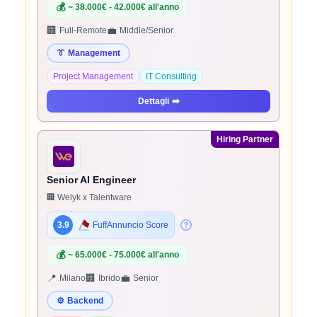
💰
~ 38.000€ - 42.000€ all'anno
🏢
💼
Full-Remote
Middle/Senior
👔
Management
Project Management
IT Consulting
Dettagli
➡️
Hiring Partner
Senior AI Engineer
🏢 Welyk x Talentware
3.9
FuffAnnuncio Score
💰
~ 65.000€ - 75.000€ all'anno
📍
🏢
💼
Milano
Ibrido
Senior
⚙️
Backend