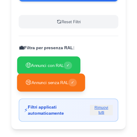
Reset Filtri
💼
Filtra per presenza RAL:
🤑
Annunci con RAL
✓
😢
Annunci senza RAL
✓
Filtri applicati
Rimuovi
⚡
tutti
automaticamente