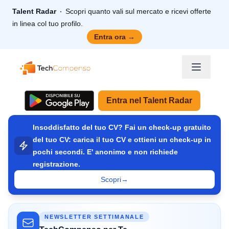
Talent Radar
Scopri quanto vali sul mercato e ricevi offerte
in linea col tuo profilo.
Entra ora
→
TechCompenso
Entra nel Talent Radar
Insoddisfatto del tuo CV? Fai un check-up gratuito
del tuo CV: carica il tuo CV e ottieni un check-up in
pochi secondi. E' anonimo e non richiede
registrazione.
Scopri
→
NEWSLETTER SETTIMANALE