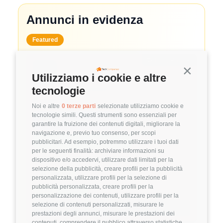
Annunci in evidenza
Featured
🤝
Hiring Partner
Continua s
Utilizziamo i cookie e altre
System Administrator
tecnologie
🏢 Clutch
Noi e altre
0 terze parti
selezionate utilizziamo cookie e
tecnologie simili. Questi strumenti sono essenziali per
3.8
FuffAnnuncio Score
garantire la fruizione dei contenuti digitali, migliorare la
navigazione e, previo tuo consenso, per scopi
💰
~ 50.000€ - 60.000€ all'anno
pubblicitari. Ad esempio, potremmo utilizzare i tuoi dati
per le seguenti finalità: archiviare informazioni su
📍
🏢
💼
Milano
Ibrido
Middle/Senior
dispositivo e/o accedervi, utilizzare dati limitati per la
selezione della pubblicità, creare profili per la pubblicità
🚀
DevOps
personalizzata, utilizzare profili per la selezione di
pubblicità personalizzata, creare profili per la
Linux
VMware
personalizzazione dei contenuti, utilizzare profili per la
selezione di contenuti personalizzati, misurare le
Dettagli
➡️
prestazioni degli annunci, misurare le prestazioni dei
contenuti, comprendere il pubblico attraverso statistiche