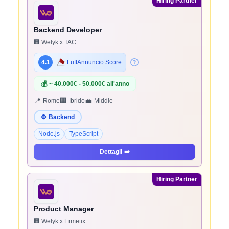
Hiring Partner
Backend Developer
🏢 Welyk x TAC
4.1
FuffAnnuncio Score
💰
~ 40.000€ - 50.000€ all'anno
📍
🏢
💼
Rome
Ibrido
Middle
⚙️
Backend
Node.js
TypeScript
Dettagli
➡️
Hiring Partner
Product Manager
🏢 Welyk x Ermetix