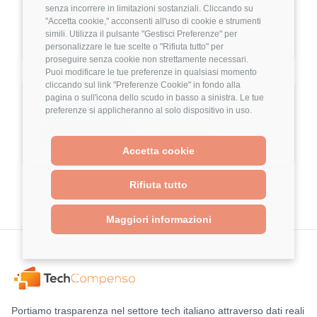
experiences that help people live healthier
💰
senza incorrere in limitazioni sostanziali. Cliccando su
40.000€ - 46.000€
"Accetta cookie," acconsenti all'uso di cookie e strumenti
lives.
simili. Utilizza il pulsante "Gestisci Preferenze" per
personalizzare le tue scelte o "Rifiuta tutto" per
We’re looking for a
Backend Engineer
to join
proseguire senza cookie non strettamente necessari.
Puoi modificare le tue preferenze in qualsiasi momento
our product development team and play a key
cliccando sul link "Preferenze Cookie" in fondo alla
role in building and scaling the backend that
pagina o sull'icona dello scudo in basso a sinistra. Le tue
🔹 Node.js
🔹 TypeScript
🔹 AWS
preferenze si applicheranno al solo dispositivo in uso.
drives our platform. You’ll work closely with our
🔹 PostgreSQL
🔹 Serverless
Frontend, Product, and Design teams
to
Accetta cookie
deliver high-performing, reliable, and secure
systems. Beyond coding, you’ll help
shape
Rifiuta tutto
technical direction
,
optimize processes
,
bringing a proactive mindset and a passion for
Maggiori informazioni
building great software.
What you’ll own
🚀
Set and contribute to the technical
Portiamo trasparenza nel settore tech italiano attraverso dati reali
direction
, ensuring best practices in