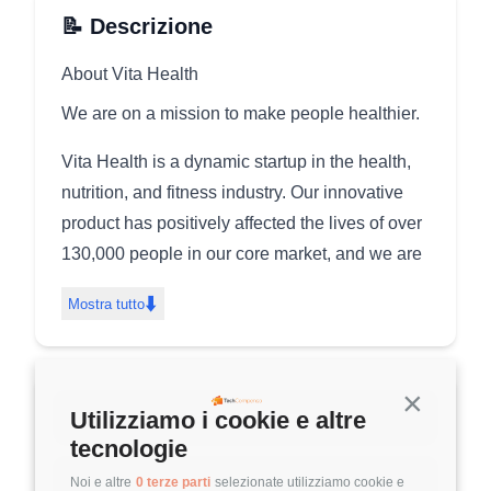
📝 Descrizione
About Vita Health
We are on a mission to make people healthier.
Vita Health is a dynamic startup in the health,
nutrition, and fitness industry. Our innovative
product has positively affected the lives of over
130,000 people in our core market, and we are
now eager to expand our expertise and reach
⬇️
Mostra tutto
globally.
Our mission is to make prevention accessible
and affordable, empowering individuals to take
Continua s
➡️
Utilizziamo i cookie e altre
Candidati Ora
control of their health and achieve optimal well-
tecnologie
being. Now we want to enhance our presence
⚡
Guida per questa posizione
Noi e altre
0 terze parti
selezionate utilizziamo cookie e
not just in the
B2C
sector, where we began, but