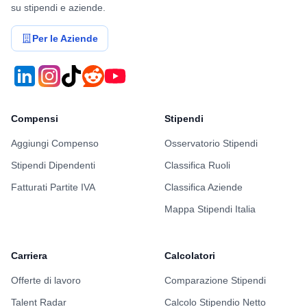
su stipendi e aziende.
architecture, scalability, and performance.
🏗️
Design and build
robust backend systems
Per le Aziende
using
Node.js with TypeScript
, following
clean and scalable architectural patterns.
☁️
Manage and evolve AWS infrastructure
,
contributing to DevOps practices (CI/CD
Compensi
Stipendi
pipelines, monitoring, cloud architecture).
Aggiungi Compenso
Osservatorio Stipendi
🔐
Implement and maintain secure systems
,
Stipendi Dipendenti
Classifica Ruoli
including authentication, authorization, and
payment integrations.
Fatturati Partite IVA
Classifica Aziende
📊
Collaborate with Product
to improve
Mappa Stipendi Italia
backend estimations, technical planning, and
roadmap alignment.
Carriera
Calcolatori
⚙️
Ensure performance, reliability, and
Offerte di lavoro
Comparazione Stipendi
maintainability
of backend services through
testing, monitoring, and continuous
Talent Radar
Calcolo Stipendio Netto