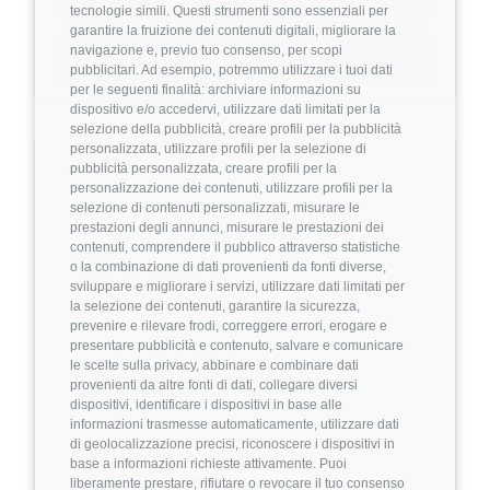
tecnologie simili. Questi strumenti sono essenziali per
also in
B2B
by integrating into corporate
garantire la fruizione dei contenuti digitali, migliorare la
navigazione e, previo tuo consenso, per scopi
🔗
welfare programs
for both large enterprises
Condividi
pubblicitari. Ad esempio, potremmo utilizzare i tuoi dati
and SMEs that shape our market. Hence, we
per le seguenti finalità: archiviare informazioni su
dispositivo e/o accedervi, utilizzare dati limitati per la
are looking for a Backend Engineer to help us
selezione della pubblicità, creare profili per la pubblicità
grow and shape the next phase of our technical
personalizzata, utilizzare profili per la selezione di
🔎
Informazioni
pubblicità personalizzata, creare profili per la
evolution.
personalizzazione dei contenuti, utilizzare profili per la
selezione di contenuti personalizzati, misurare le
About The Role
prestazioni degli annunci, misurare le prestazioni dei
Livello di esperienza
contenuti, comprendere il pubblico attraverso statistiche
💼
At Vita Health, technology is at the heart of
o la combinazione di dati provenienti da fonti diverse,
Junior/Middle
sviluppare e migliorare i servizi, utilizzare dati limitati per
what we do, making our product development
la selezione dei contenuti, garantire la sicurezza,
prevenire e rilevare frodi, correggere errori, erogare e
team essential to our success. As a Backend
presentare pubblicità e contenuto, salvare e comunicare
Modalità di lavoro
Engineer, you'll play a vital role in enhancing
le scelte sulla privacy, abbinare e combinare dati
🖥️
provenienti da altre fonti di dati, collegare diversi
our product. Your key responsibilities include:
Full-Remote
dispositivi, identificare i dispositivi in base alle
informazioni trasmesse automaticamente, utilizzare dati
At
Vita Health
, technology is at the core of
di geolocalizzazione precisi, riconoscere i dispositivi in
base a informazioni richieste attivamente. Puoi
everything we do, powering innovative digital
Retribuzione annuale
liberamente prestare, rifiutare o revocare il tuo consenso