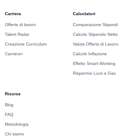
Mancanza di ownership
Carriera
Calcolatori
Aree con scarsa automazione
Dipendenze critiche da singole persone
Offerte di lavoro
Comparazione Stipendi
Talent Radar
Calcolo Stipendio Netto
Successivamente:
Creazione Curriculum
Valuta Offerta di Lavoro
Definirai e guiderai un programma strutturato di
Carriera+
Calcolo Inflazione
adozione dell'AI nel ciclo di sviluppo.
Effetto Smart-Working
Standardizzerai l'utilizzo di strumenti AI per:
Risparmio Luce e Gas
Analisi
Coding assistito
Testing
Risorse
Documentazione
Blog
Debugging
FAQ
Inoltre:
Metodologia
Chi siamo