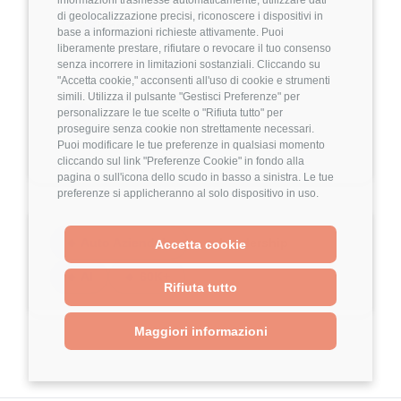
tecnica complessiva dell'azienda.
di geolocalizzazione precisi, riconoscere i dispositivi in
🖥️
Ibrido
base a informazioni richieste attivamente. Puoi
liberamente prestare, rifiutare o revocare il tuo consenso
Avrai un impatto diretto su:
senza incorrere in limitazioni sostanziali. Cliccando su
"Accetta cookie," acconsenti all'uso di cookie e strumenti
Architetture software
simili. Utilizza il pulsante "Gestisci Preferenze" per
Retribuzione annuale
personalizzare le tue scelte o "Rifiuta tutto" per
Stack tecnologici
💰
Da 60.000€
proseguire senza cookie non strettamente necessari.
Qualità del codice
Puoi modificare le tue preferenze in qualsiasi momento
cliccando sul link "Preferenze Cookie" in fondo alla
Processi di sviluppo
pagina o sull'icona dello scudo in basso a sinistra. Le tue
Crescita delle risorse
preferenze si applicheranno al solo dispositivo in uso.
Adozione dell'AI nei workflow
🔹 Auto Aziendale
🔹 Leadership
Accetta cookie
Lavorerai a stretto contatto con il COO e il
🔹 AI
🔹 60K+
management, ma il tuo principale interlocutore
Rifiuta tutto
sarà il team engineering e i tech lead delle
Maggiori informazioni
diverse aree:
iOS
Android / Flutter