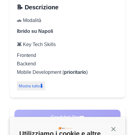
📝 Descrizione
🚗 Modalità
Ibrido su Napoli
👾 Key Tech Skills
Frontend
Backend
Mobile Development (
prioritario
)
Leadership tecnica
⬇️
Mostra tutto
AI applicata allo sviluppo software
CI/CD
📊 Esperienza richiesta
➡️
Candidati Ora
7+ anni
Continua s
Utilizziamo i cookie e altre
💰 RAL