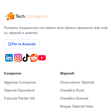
Frontend Web
Backend
L'obiettivo è fornire una guida tecnica
Portiamo trasparenza nel settore tech italiano attraverso dati reali
autorevole e contribuire alla crescita dell'intera
su stipendi e aziende.
organizzazione.
Per le Aziende
🔧 Cosa farai
Nei primi mesi:
Mapperai architetture, stack e workflow
Compensi
Stipendi
esistenti.
Aggiungi Compenso
Osservatorio Stipendi
Analizzerai risorse disponibili e gap
organizzativi.
Stipendi Dipendenti
Classifica Ruoli
Identificherai:
Fatturati Partite IVA
Classifica Aziende
Debito tecnico
Mappa Stipendi Italia
Colli di bottiglia