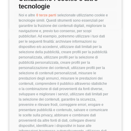
⚡
Guida per questa posizione
tecnologie
€60.000
(con flessibilità per il profilo giusto) +
Noi e altre
0 terze parti
selezionate utilizziamo cookie e
🔗
Condividi
benefit
tecnologie simili. Questi strumenti sono essenziali per
garantire la fruizione dei contenuti digitali, migliorare la
navigazione e, previo tuo consenso, per scopi
🏢 L'azienda
pubblicitari. Ad esempio, potremmo utilizzare i tuoi dati
per le seguenti finalità: archiviare informazioni su
IdeaSolutions
è una software house
🔎
Informazioni
dispositivo e/o accedervi, utilizzare dati limitati per la
napoletana con oltre vent'anni di esperienza
selezione della pubblicità, creare profili per la pubblicità
personalizzata, utilizzare profili per la selezione di
nello sviluppo di prodotti digitali proprietari.
pubblicità personalizzata, creare profili per la
Livello di esperienza
personalizzazione dei contenuti, utilizzare profili per la
L'azienda opera nei settori mobile (iOS,
💼
selezione di contenuti personalizzati, misurare le
Senior
prestazioni degli annunci, misurare le prestazioni dei
Android, Flutter), frontend web e backend, con
contenuti, comprendere il pubblico attraverso statistiche
un team di circa 20 persone e una pipeline
o la combinazione di dati provenienti da fonti diverse,
sviluppare e migliorare i servizi, utilizzare dati limitati per
attiva di nuovi prodotti in fase di lancio.
Sede di lavoro
la selezione dei contenuti, garantire la sicurezza,
📍
prevenire e rilevare frodi, correggere errori, erogare e
Napoli
🖥️ Il ruolo
presentare pubblicità e contenuto, salvare e comunicare
le scelte sulla privacy, abbinare e combinare dati
Entrerai come
Head of Technology
,
provenienti da altre fonti di dati, collegare diversi
dispositivi, identificare i dispositivi in base alle
assumendo la responsabilità della direzione
Modalità di lavoro
informazioni trasmesse automaticamente, utilizzare dati