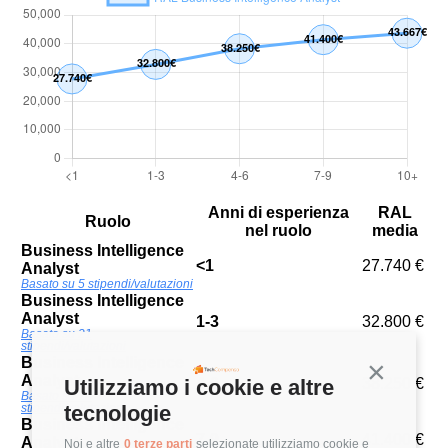
Anni di esperienza
RAL
Ruolo
nel ruolo
media
Business Intelligence
<1
27.740 €
Analyst
Basato su 5 stipendi/valutazioni
Business Intelligence
Analyst
1-3
32.800 €
Basato su 21
stipendi/valutazioni
Business Intelligence
Continua s
Analyst
Utilizziamo i cookie e altre
4-6
38.250 €
Basato su 14
tecnologie
stipendi/valutazioni
Business Intelligence
7-9
41.400 €
Analyst
Noi e altre
0 terze parti
selezionate utilizziamo cookie e