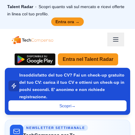
Talent Radar
Scopri quanto vali sul mercato e ricevi offerte
in linea col tuo profilo.
Entra ora
→
TechCompenso
Entra nel Talent Radar
Insoddisfatto del tuo CV? Fai un check-up gratuito
del tuo CV: carica il tuo CV e ottieni un check-up in
pochi secondi. E' anonimo e non richiede
registrazione.
Scopri
→
NEWSLETTER SETTIMANALE