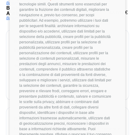
Basato su 5 stipendi/valutazioni
tecnologie simili. Questi strumenti sono essenziali per
Business Intelligence
garantire la fruizione dei contenuti digitali, migliorare la
10+
43.667 €
Analyst
navigazione e, previo tuo consenso, per scopi
Basato su 3 stipendi/valutazioni
pubblicitari. Ad esempio, potremmo utilizzare i tuoi dati
per le seguenti finalità: archiviare informazioni su
dispositivo e/o accedervi, utilizzare dati limitati per la
selezione della pubblicità, creare profili per la pubblicità
Aziende che assumono Business
personalizzata, utilizzare profili per la selezione di
pubblicità personalizzata, creare profili per la
Intelligence Analyst
personalizzazione dei contenuti, utilizzare profili per la
selezione di contenuti personalizzati, misurare le
Link rapidi alle aziende con offerte aperte o dati
prestazioni degli annunci, misurare le prestazioni dei
disponibili per questo ruolo.
contenuti, comprendere il pubblico attraverso statistiche
o la combinazione di dati provenienti da fonti diverse,
Esplora le offerte di lavoro per Business
sviluppare e migliorare i servizi, utilizzare dati limitati per
Intelligence Analyst
la selezione dei contenuti, garantire la sicurezza,
prevenire e rilevare frodi, correggere errori, erogare e
presentare pubblicità e contenuto, salvare e comunicare
le scelte sulla privacy, abbinare e combinare dati
provenienti da altre fonti di dati, collegare diversi
dispositivi, identificare i dispositivi in base alle
informazioni trasmesse automaticamente, utilizzare dati
Guide utili per crescere
di geolocalizzazione precisi, riconoscere i dispositivi in
Articoli selezionati per approfondire stipendio, carriera e
base a informazioni richieste attivamente. Puoi
liberamente prestare, rifiutare o revocare il tuo consenso