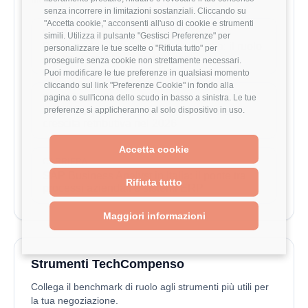
mercato per questo ruolo.
senza incorrere in limitazioni sostanziali. Cliccando su
"Accetta cookie," acconsenti all'uso di cookie e strumenti
CARRIERA
simili. Utilizza il pulsante "Gestisci Preferenze" per
Business Intelligence Analyst in Italia: il ruolo
personalizzare le tue scelte o "Rifiuta tutto" per
che trasforma i dati in decisioni
proseguire senza cookie non strettamente necessari.
Puoi modificare le tue preferenze in qualsiasi momento
cliccando sul link "Preferenze Cookie" in fondo alla
CARRIERA
pagina o sull'icona dello scudo in basso a sinistra. Le tue
preferenze si applicheranno al solo dispositivo in uso.
Data Analyst: il ruolo, le competenze e la
crescita retributiva nel 2026
Accetta cookie
CARRIERA
SAP Business Analyst in Italia: il ponte tra
Rifiuta tutto
processi aziendali e sistemi ERP
Maggiori informazioni
Strumenti TechCompenso
Collega il benchmark di ruolo agli strumenti più utili per
la tua negoziazione.