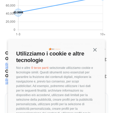
Anni di esperienza nel
RAL
Ruolo
ruolo
media
Continua s
Utilizziamo i cookie e altre
Chief Purchasing
Officer
tecnologie
1-3
43.000 €
Basato su 1
stipendio/valutazione
Noi e altre
0 terze parti
selezionate utilizziamo cookie e
Chief Purchasing
tecnologie simili. Questi strumenti sono essenziali per
Officer
10+
83.333 €
garantire la fruizione dei contenuti digitali, migliorare la
Basato su 3
navigazione e, previo tuo consenso, per scopi
stipendi/valutazioni
pubblicitari. Ad esempio, potremmo utilizzare i tuoi dati
per le seguenti finalità: archiviare informazioni su
dispositivo e/o accedervi, utilizzare dati limitati per la
selezione della pubblicità, creare profili per la pubblicità
Aziende che assumono Chief Purchasing
personalizzata, utilizzare profili per la selezione di
pubblicità personalizzata, creare profili per la
Officer