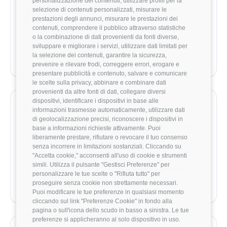
personalizzazione dei contenuti, utilizzare profili per la
Link rapidi alle aziende con offerte aperte o dati
selezione di contenuti personalizzati, misurare le
prestazioni degli annunci, misurare le prestazioni dei
disponibili per questo ruolo.
contenuti, comprendere il pubblico attraverso statistiche
o la combinazione di dati provenienti da fonti diverse,
Esplora le offerte di lavoro per Chief
sviluppare e migliorare i servizi, utilizzare dati limitati per
Purchasing Officer
la selezione dei contenuti, garantire la sicurezza,
prevenire e rilevare frodi, correggere errori, erogare e
presentare pubblicità e contenuto, salvare e comunicare
le scelte sulla privacy, abbinare e combinare dati
provenienti da altre fonti di dati, collegare diversi
dispositivi, identificare i dispositivi in base alle
Guide utili per crescere
informazioni trasmesse automaticamente, utilizzare dati
di geolocalizzazione precisi, riconoscere i dispositivi in
Articoli selezionati per approfondire stipendio, carriera e
base a informazioni richieste attivamente. Puoi
mercato per questo ruolo.
liberamente prestare, rifiutare o revocare il tuo consenso
senza incorrere in limitazioni sostanziali. Cliccando su
"Accetta cookie," acconsenti all'uso di cookie e strumenti
CARRIERA
simili. Utilizza il pulsante "Gestisci Preferenze" per
Il ruolo del CTO nel 2026: leadership tecnica
personalizzare le tue scelte o "Rifiuta tutto" per
e visione strategica
proseguire senza cookie non strettamente necessari.
Puoi modificare le tue preferenze in qualsiasi momento
cliccando sul link "Preferenze Cookie" in fondo alla
pagina o sull'icona dello scudo in basso a sinistra. Le tue
preferenze si applicheranno al solo dispositivo in uso.