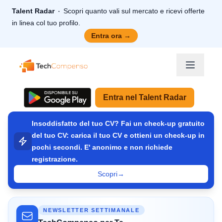
Talent Radar
Scopri quanto vali sul mercato e ricevi offerte
in linea col tuo profilo.
Entra ora
→
TechCompenso
Entra nel Talent Radar
Insoddisfatto del tuo CV? Fai un check-up gratuito
del tuo CV: carica il tuo CV e ottieni un check-up in
pochi secondi. E' anonimo e non richiede
registrazione.
Scopri
→
NEWSLETTER SETTIMANALE