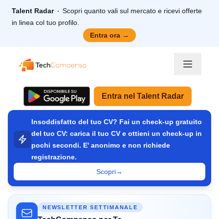
Talent Radar
Scopri quanto vali sul mercato e ricevi offerte
in linea col tuo profilo.
Entra ora
→
TechCompenso
Entra nel Talent Radar
Insoddisfatto del tuo CV? Fai un check-up gratuito
del tuo CV: carica il tuo CV e ottieni un check-up in
pochi secondi. E' anonimo e non richiede
registrazione.
Scopri
→
NEWSLETTER SETTIMANALE