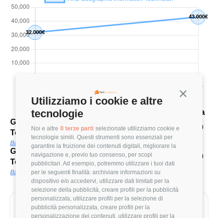
Continua s
Utilizziamo i cookie e altre
Anni di esperienza
RAL
Ruolo
tecnologie
nel ruolo
media
Geographic Information
32.000
Noi e altre
0 terze parti
selezionate utilizziamo cookie e
1-3
Technician
€
tecnologie simili. Questi strumenti sono essenziali per
Basato su 1 stipendio/valutazione
garantire la fruizione dei contenuti digitali, migliorare la
Geographic Information
navigazione e, previo tuo consenso, per scopi
43.000
10+
Technician
pubblicitari. Ad esempio, potremmo utilizzare i tuoi dati
€
per le seguenti finalità: archiviare informazioni su
Basato su 1 stipendio/valutazione
dispositivo e/o accedervi, utilizzare dati limitati per la
selezione della pubblicità, creare profili per la pubblicità
personalizzata, utilizzare profili per la selezione di
pubblicità personalizzata, creare profili per la
Aziende che assumono Geographic
personalizzazione dei contenuti, utilizzare profili per la