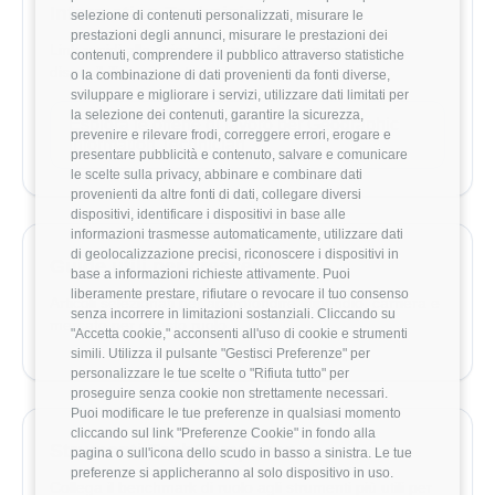
Information Technician
selezione di contenuti personalizzati, misurare le
prestazioni degli annunci, misurare le prestazioni dei
Link rapidi alle aziende con offerte aperte o dati
contenuti, comprendere il pubblico attraverso statistiche
disponibili per questo ruolo.
o la combinazione di dati provenienti da fonti diverse,
sviluppare e migliorare i servizi, utilizzare dati limitati per
la selezione dei contenuti, garantire la sicurezza,
Esplora le offerte di lavoro per Geographic
prevenire e rilevare frodi, correggere errori, erogare e
Information Technician
presentare pubblicità e contenuto, salvare e comunicare
le scelte sulla privacy, abbinare e combinare dati
provenienti da altre fonti di dati, collegare diversi
dispositivi, identificare i dispositivi in base alle
informazioni trasmesse automaticamente, utilizzare dati
di geolocalizzazione precisi, riconoscere i dispositivi in
Guide utili per crescere
base a informazioni richieste attivamente. Puoi
liberamente prestare, rifiutare o revocare il tuo consenso
Articoli selezionati per approfondire stipendio, carriera e
senza incorrere in limitazioni sostanziali. Cliccando su
mercato per questo ruolo.
"Accetta cookie," acconsenti all'uso di cookie e strumenti
simili. Utilizza il pulsante "Gestisci Preferenze" per
personalizzare le tue scelte o "Rifiuta tutto" per
proseguire senza cookie non strettamente necessari.
Puoi modificare le tue preferenze in qualsiasi momento
cliccando sul link "Preferenze Cookie" in fondo alla
Strumenti TechCompenso
pagina o sull'icona dello scudo in basso a sinistra. Le tue
preferenze si applicheranno al solo dispositivo in uso.
Collega il benchmark di ruolo agli strumenti più utili per