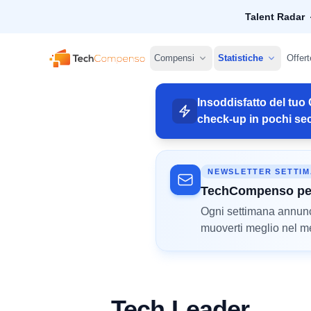
Talent Radar
TechCompenso
Compensi
Statistiche
Offert
Insoddisfatto del tuo 
check-up in pochi sec
NEWSLETTER SETTI
TechCompenso pe
Ogni settimana annunci 
muoverti meglio nel mer
Tech Leader