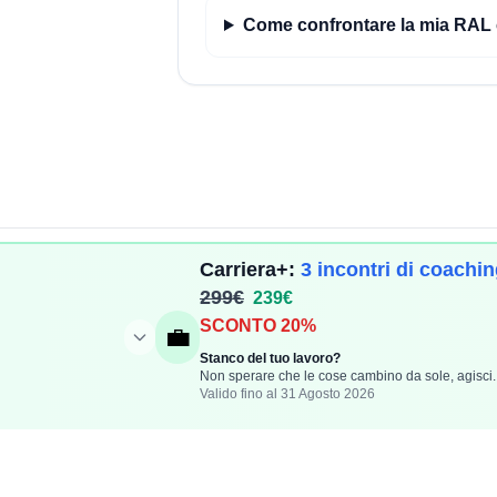
Come confrontare la mia RA
Carriera+:
3 incontri di coachi
Compensi
299€
239€
SCONTO 20%
💼
Aggiungi Compenso
Portiamo trasparenza nel
Stanco del tuo lavoro?
Stipendi Dipendenti
settore tech italiano
Non sperare che le cose cambino da sole, agisci.
Valido fino al 31 Agosto 2026
attraverso dati reali su
Fatturati Partite IVA
stipendi e aziende.
Per le Aziende