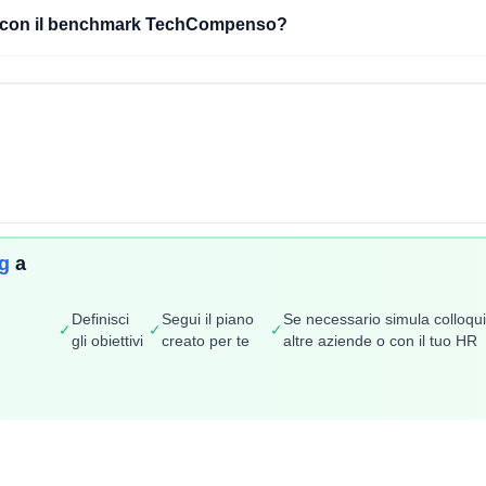
L con il benchmark TechCompenso?
ng
a
Stipendi
Carriera
Definisci
Segui il piano
Se necessario simula colloqu
Osservatorio Stipendi
Offerte di lavoro
✓
✓
✓
gli obiettivi
creato per te
altre aziende o con il tuo HR
Classifica Ruoli
Talent Radar
Classifica Aziende
Creazione Curriculum
Mappa Stipendi Italia
Carriera+