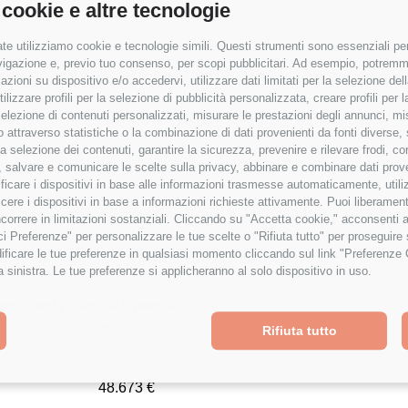
 cookie e altre tecnologie
te utilizziamo cookie e tecnologie simili. Questi strumenti sono essenziali per 
navigazione e, previo tuo consenso, per scopi pubblicitari. Ad esempio, potremmo 
azioni su dispositivo e/o accedervi, utilizzare dati limitati per la selezione della
tilizzare profili per la selezione di pubblicità personalizzata, creare profili per
a selezione di contenuti personalizzati, misurare le prestazioni degli annunci, mi
 attraverso statistiche o la combinazione di dati provenienti da fonti diverse, 
r la selezione dei contenuti, garantire la sicurezza, prevenire e rilevare frodi, co
 salvare e comunicare le scelte sulla privacy, abbinare e combinare dati proveni
tificare i dispositivi in base alle informazioni trasmesse automaticamente, utili
cere i dispositivi in base a informazioni richieste attivamente. Puoi liberamente
orrere in limitazioni sostanziali. Cliccando su "Accetta cookie," acconsenti a
isci Preferenze" per personalizzare le tue scelte o "Rifiuta tutto" per proseguir
ficare le tue preferenze in qualsiasi momento cliccando sul link "Preferenze 
a sinistra. Le tue preferenze si applicheranno al solo dispositivo in uso.
enza nel ruolo
RAL media
49.425 €
Rifiuta tutto
46.527 €
48.673 €