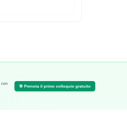
Calcolatori
Risorse
i con
Comparazione Stipendi
Blog
🎯
Prenota il primo colloquio gratuito
Calcolo Stipendio Netto
FAQ
Valuta Offerta di Lavoro
Metodologia
Calcolo Inflazione
Chi siamo
Effetto Smart-Working
Partners