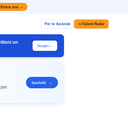
Entra ora
→
Per le Aziende
Talent Radar
ttieni un
Scopri
→
Iscriviti
→
 per