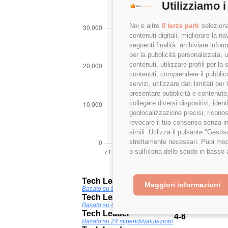
Utilizziamo i
Noi e altre
0 terze parti
seleziona
contenuti digitali, migliorare la 
seguenti finalità: archiviare inform
per la pubblicità personalizzata, u
contenuti, utilizzare profili per l
contenuti, comprendere il pubblico
servizi, utilizzare dati limitati pe
presentare pubblicità e contenuto,
collegare diversi dispositivi, iden
geolocalizzazione precisi, riconos
revocare il tuo consenso senza inc
simili. Utilizza il pulsante "Gest
strettamente necessari. Puoi modi
o sull'icona dello scudo in basso 
Ruolo
Anni di esperi
Tech Leader
<1
Maggiori informazioni
Basato su 8 stipendi/valutazioni
Tech Leader
1-3
Basato su 41 stipendi/valutazioni
Tech Leader
4-6
Basato su 24 stipendi/valutazioni