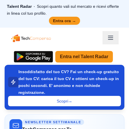
Talent Radar
Scopri quanto vali sul mercato e ricevi offerte
in linea col tuo profilo.
Entra ora
→
TechCompenso
Entra nel Talent Radar
Insoddisfatto del tuo CV? Fai un check-up gratuito
del tuo CV: carica il tuo CV e ottieni un check-up in
pochi secondi. E' anonimo e non richiede
registrazione.
Scopri
→
NEWSLETTER SETTIMANALE