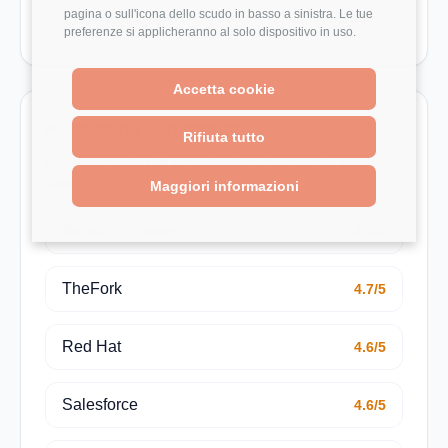
pagina o sull'icona dello scudo in basso a sinistra. Le tue
Project Manager
63.000 €
preferenze si applicheranno al solo dispositivo in uso.
Accetta cookie
Aziende da confrontare
Rifiuta tutto
Pagine azienda utili per estendere il confronto su
stipendio, rating e recensioni.
Maggiori informazioni
Bending Spoons
4.7/5
TheFork
4.7/5
Red Hat
4.6/5
Salesforce
4.6/5