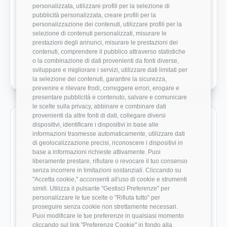
personalizzata, utilizzare profili per la selezione di
Modernità Stack Tecnologico
3.6/5
pubblicità personalizzata, creare profili per la
personalizzazione dei contenuti, utilizzare profili per la
selezione di contenuti personalizzati, misurare le
Bilanciamento Vita-Lavoro
4.4/5
prestazioni degli annunci, misurare le prestazioni dei
contenuti, comprendere il pubblico attraverso statistiche
Crescita Professionale
2/5
o la combinazione di dati provenienti da fonti diverse,
sviluppare e migliorare i servizi, utilizzare dati limitati per
la selezione dei contenuti, garantire la sicurezza,
prevenire e rilevare frodi, correggere errori, erogare e
presentare pubblicità e contenuto, salvare e comunicare
le scelte sulla privacy, abbinare e combinare dati
provenienti da altre fonti di dati, collegare diversi
Ruoli monitorati in Almawave
dispositivi, identificare i dispositivi in base alle
informazioni trasmesse automaticamente, utilizzare dati
Vai direttamente ai ruoli con dati disponibili e benchmark
di geolocalizzazione precisi, riconoscere i dispositivi in
base a informazioni richieste attivamente. Puoi
salariali reali.
liberamente prestare, rifiutare o revocare il tuo consenso
senza incorrere in limitazioni sostanziali. Cliccando su
Developer
40.000 €
"Accetta cookie," acconsenti all'uso di cookie e strumenti
simili. Utilizza il pulsante "Gestisci Preferenze" per
personalizzare le tue scelte o "Rifiuta tutto" per
ML Engineer
44.000 €
proseguire senza cookie non strettamente necessari.
Puoi modificare le tue preferenze in qualsiasi momento
cliccando sul link "Preferenze Cookie" in fondo alla