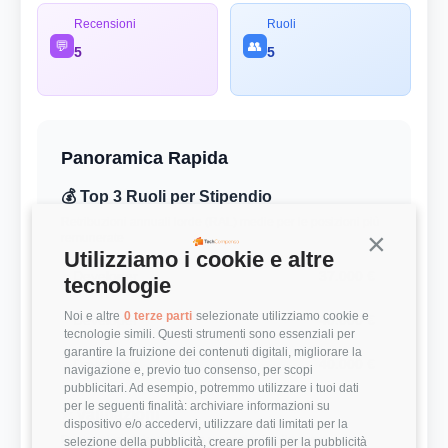
Recensioni
Ruoli
💬
👥
5
5
Panoramica Rapida
💰 Top 3 Ruoli per Stipendio
Retribuzioni annuali lorde (RAL) medie per le posizioni più
remunerate
Continua s
Utilizziamo i cookie e altre
Developer
37.000 €
tecnologie
Noi e altre
0 terze parti
selezionate utilizziamo cookie e
Developer
40.000 €
tecnologie simili. Questi strumenti sono essenziali per
garantire la fruizione dei contenuti digitali, migliorare la
Developer
40.000 €
navigazione e, previo tuo consenso, per scopi
pubblicitari. Ad esempio, potremmo utilizzare i tuoi dati
per le seguenti finalità: archiviare informazioni su
⭐ Valutazioni
dispositivo e/o accedervi, utilizzare dati limitati per la
Punteggi medi basati sulle recensioni della community
selezione della pubblicità, creare profili per la pubblicità