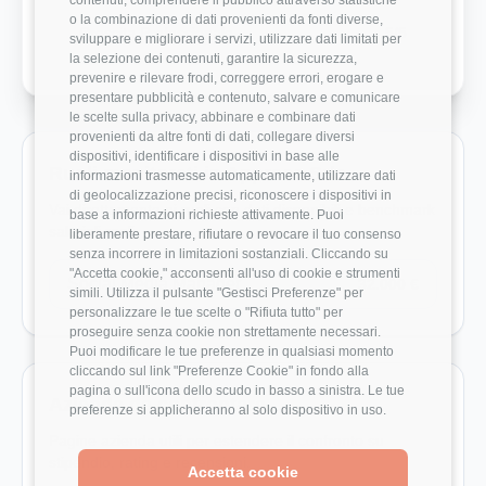
o la combinazione di dati provenienti da fonti diverse,
Crescita Professionale
5/5
sviluppare e migliorare i servizi, utilizzare dati limitati per
la selezione dei contenuti, garantire la sicurezza,
prevenire e rilevare frodi, correggere errori, erogare e
presentare pubblicità e contenuto, salvare e comunicare
le scelte sulla privacy, abbinare e combinare dati
provenienti da altre fonti di dati, collegare diversi
dispositivi, identificare i dispositivi in base alle
Ruoli monitorati in Appress Srls
informazioni trasmesse automaticamente, utilizzare dati
di geolocalizzazione precisi, riconoscere i dispositivi in
Vai direttamente ai ruoli con dati disponibili e benchmark
base a informazioni richieste attivamente. Puoi
salariali reali.
liberamente prestare, rifiutare o revocare il tuo consenso
senza incorrere in limitazioni sostanziali. Cliccando su
"Accetta cookie," acconsenti all'uso di cookie e strumenti
Social Media Manager
32.000 €
simili. Utilizza il pulsante "Gestisci Preferenze" per
personalizzare le tue scelte o "Rifiuta tutto" per
proseguire senza cookie non strettamente necessari.
Puoi modificare le tue preferenze in qualsiasi momento
cliccando sul link "Preferenze Cookie" in fondo alla
pagina o sull'icona dello scudo in basso a sinistra. Le tue
Aziende da confrontare
preferenze si applicheranno al solo dispositivo in uso.
Pagine azienda utili per estendere il confronto su
stipendio, rating e recensioni.
Accetta cookie