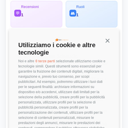
Recensioni
Ruoli
💬
👥
1
1
Continua s
Utilizziamo i cookie e altre
Panoramica Rapida
tecnologie
💰 Top 3 Ruoli per Stipendio
Noi e altre
0 terze parti
selezionate utilizziamo cookie e
Retribuzioni annuali lorde (RAL) medie per le posizioni più
tecnologie simili. Questi strumenti sono essenziali per
remunerate
garantire la fruizione dei contenuti digitali, migliorare la
navigazione e, previo tuo consenso, per scopi
Social Media Manager
32.000 €
pubblicitari. Ad esempio, potremmo utilizzare i tuoi dati
per le seguenti finalità: archiviare informazioni su
dispositivo e/o accedervi, utilizzare dati limitati per la
⭐ Valutazioni
selezione della pubblicità, creare profili per la pubblicità
Punteggi medi basati sulle recensioni della community
personalizzata, utilizzare profili per la selezione di
pubblicità personalizzata, creare profili per la
Modernità Stack Tecnologico
5/5
personalizzazione dei contenuti, utilizzare profili per la
selezione di contenuti personalizzati, misurare le
prestazioni degli annunci, misurare le prestazioni dei
Bilanciamento Vita-Lavoro
5/5
contenuti, comprendere il pubblico attraverso statistiche