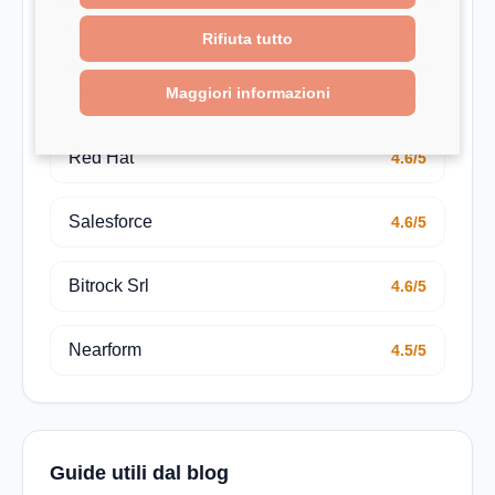
Bending Spoons
4.7/5
Rifiuta tutto
Maggiori informazioni
TheFork
4.7/5
Red Hat
4.6/5
Salesforce
4.6/5
Bitrock Srl
4.6/5
Nearform
4.5/5
Guide utili dal blog