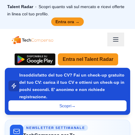
Talent Radar
Scopri quanto vali sul mercato e ricevi offerte
in linea col tuo profilo.
Entra ora
→
TechCompenso
Entra nel Talent Radar
Insoddisfatto del tuo CV? Fai un check-up gratuito
del tuo CV: carica il tuo CV e ottieni un check-up in
pochi secondi. E' anonimo e non richiede
registrazione.
Scopri
→
NEWSLETTER SETTIMANALE