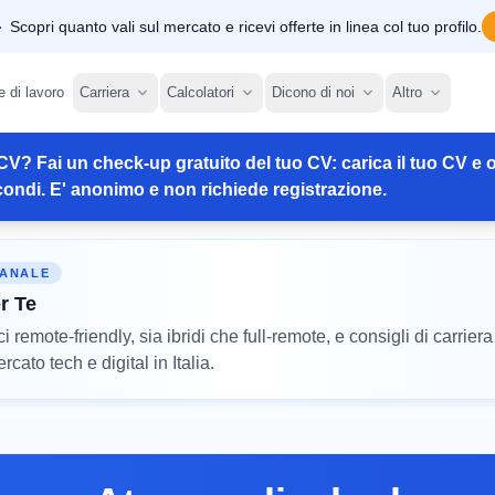
Scopri quanto vali sul mercato e ricevi offerte in linea col tuo profilo.
e di lavoro
Carriera
Calcolatori
Dicono di noi
Altro
CV? Fai un check-up gratuito del tuo CV: carica il tuo CV e o
ondi. E' anonimo e non richiede registrazione.
MANALE
r Te
remote-friendly, sia ibridi che full-remote, e consigli di carriera
cato tech e digital in Italia.