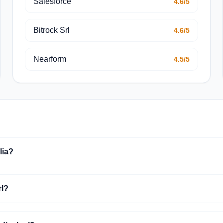
Salesforce
4.6/5
Bitrock Srl
4.6/5
Nearform
4.5/5
lia?
rl?