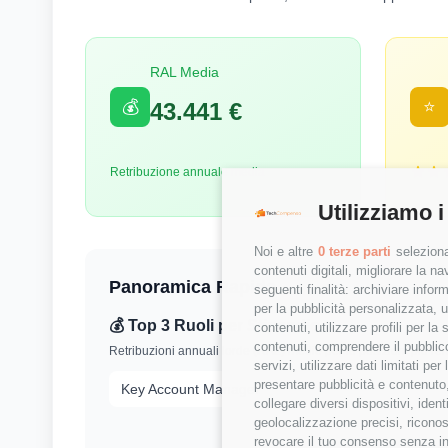
RAL Media
💰
⭐
43.441 €
Retribuzione annuale media
Utilizziamo i
Noi e altre
0 terze parti
seleziona
contenuti digitali, migliorare la 
Panoramica Rapida
seguenti finalità: archiviare inform
per la pubblicità personalizzata, u
💰 Top 3 Ruoli per Stipendio
contenuti, utilizzare profili per l
contenuti, comprendere il pubblico
Retribuzioni annuali lorde (RAL) medie per le posizioni più r
servizi, utilizzare dati limitati pe
presentare pubblicità e contenuto,
Key Account Manager
collegare diversi dispositivi, iden
geolocalizzazione precisi, riconos
revocare il tuo consenso senza inc