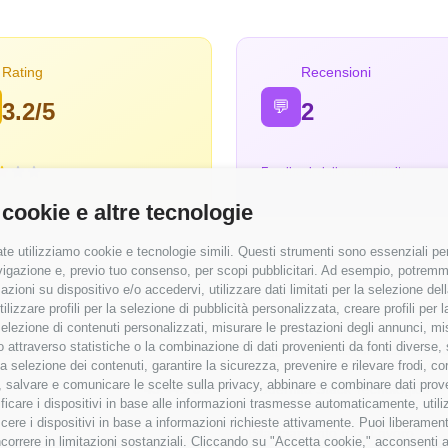
Rating
Recensioni
💬
3.2/5
2
Feedback dalla community
 cookie e altre tecnologie
te utilizziamo cookie e tecnologie simili. Questi strumenti sono essenziali per 
navigazione e, previo tuo consenso, per scopi pubblicitari. Ad esempio, potremmo 
azioni su dispositivo e/o accedervi, utilizzare dati limitati per la selezione della
tilizzare profili per la selezione di pubblicità personalizzata, creare profili per
⭐ Valutazioni
a selezione di contenuti personalizzati, misurare le prestazioni degli annunci, mi
 attraverso statistiche o la combinazione di dati provenienti da fonti diverse, 
emunerate
Punteggi medi basati sulle recensioni
r la selezione dei contenuti, garantire la sicurezza, prevenire e rilevare frodi, co
 salvare e comunicare le scelte sulla privacy, abbinare e combinare dati proveni
43.441 €
Modernità Stack Tecnologico
tificare i dispositivi in base alle informazioni trasmesse automaticamente, utili
cere i dispositivi in base a informazioni richieste attivamente. Puoi liberamente
Bilanciamento Vita-Lavoro
orrere in limitazioni sostanziali. Cliccando su "Accetta cookie," acconsenti a