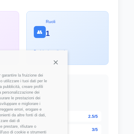
Ruoli
👥
1
Posizioni monitorate
Continua senza accettare
garantire la fruizione dei
utilizzare i tuoi dati per le
 pubblicità, creare profili
 la personalizzazione dei
surare le prestazioni dei
sviluppare e migliorare i
 della community
rreggere errori, erogare e
enti da altre fonti di dati,
2.5/5
zzare dati di
 prestare, rifiutare o
3/5
ll'uso di cookie e strumenti