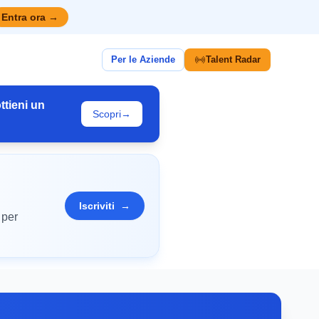
Entra ora
→
Per le Aziende
Talent Radar
ttieni un
Scopri
→
Iscriviti
→
 per