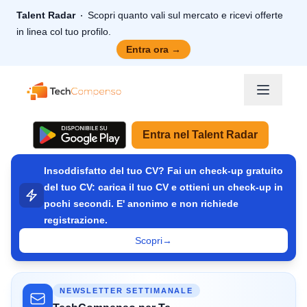
Talent Radar
Scopri quanto vali sul mercato e ricevi offerte
in linea col tuo profilo.
Entra ora
→
TechCompenso
Entra nel Talent Radar
Insoddisfatto del tuo CV? Fai un check-up gratuito
del tuo CV: carica il tuo CV e ottieni un check-up in
pochi secondi. E' anonimo e non richiede
registrazione.
Scopri
→
NEWSLETTER SETTIMANALE