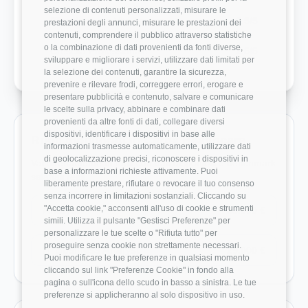
selezione di contenuti personalizzati, misurare le
Bilanciamento Vita-Lavoro
3.5/5
prestazioni degli annunci, misurare le prestazioni dei
contenuti, comprendere il pubblico attraverso statistiche
o la combinazione di dati provenienti da fonti diverse,
Crescita Professionale
2.5/5
sviluppare e migliorare i servizi, utilizzare dati limitati per
la selezione dei contenuti, garantire la sicurezza,
prevenire e rilevare frodi, correggere errori, erogare e
presentare pubblicità e contenuto, salvare e comunicare
le scelte sulla privacy, abbinare e combinare dati
provenienti da altre fonti di dati, collegare diversi
dispositivi, identificare i dispositivi in base alle
Ruoli monitorati in Cerba Healthcare
informazioni trasmesse automaticamente, utilizzare dati
di geolocalizzazione precisi, riconoscere i dispositivi in
Vai direttamente ai ruoli con dati disponibili e benchmark
base a informazioni richieste attivamente. Puoi
salariali reali.
liberamente prestare, rifiutare o revocare il tuo consenso
senza incorrere in limitazioni sostanziali. Cliccando su
"Accetta cookie," acconsenti all'uso di cookie e strumenti
Analyst
28.000 €
simili. Utilizza il pulsante "Gestisci Preferenze" per
personalizzare le tue scelte o "Rifiuta tutto" per
proseguire senza cookie non strettamente necessari.
IT Business Analyst
29.000 €
Puoi modificare le tue preferenze in qualsiasi momento
cliccando sul link "Preferenze Cookie" in fondo alla
pagina o sull'icona dello scudo in basso a sinistra. Le tue
preferenze si applicheranno al solo dispositivo in uso.