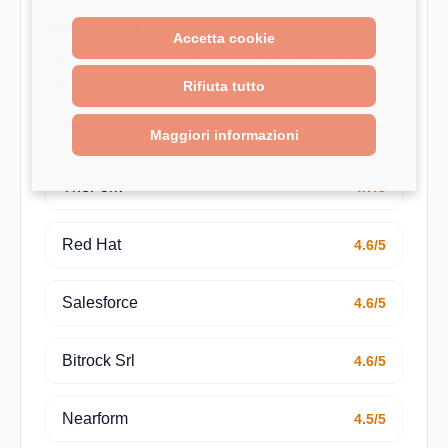
Aziende da confrontare
Accetta cookie
Pagine azienda utili per estendere il confronto su
stipendio, rating e recensioni.
Rifiuta tutto
Bending Spoons
4.7/5
Maggiori informazioni
TheFork
4.7/5
Red Hat
4.6/5
Salesforce
4.6/5
Bitrock Srl
4.6/5
Nearform
4.5/5