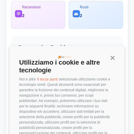
Recensioni
Ruoli
💬
👥
2
2
Panoramica Rapida
Continua s
💰 Top 3 Ruoli per Stipendio
Utilizziamo i cookie e altre
Retribuzioni annuali lorde (RAL) medie per le posizioni più
tecnologie
remunerate
Noi e altre
0 terze parti
selezionate utilizziamo cookie e
Analyst
28.000 €
tecnologie simili. Questi strumenti sono essenziali per
garantire la fruizione dei contenuti digitali, migliorare la
navigazione e, previo tuo consenso, per scopi
IT Business Analyst
29.000 €
pubblicitari. Ad esempio, potremmo utilizzare i tuoi dati
per le seguenti finalità: archiviare informazioni su
⭐ Valutazioni
dispositivo e/o accedervi, utilizzare dati limitati per la
selezione della pubblicità, creare profili per la pubblicità
Punteggi medi basati sulle recensioni della community
personalizzata, utilizzare profili per la selezione di
pubblicità personalizzata, creare profili per la
Modernità Stack Tecnologico
4/5
personalizzazione dei contenuti, utilizzare profili per la