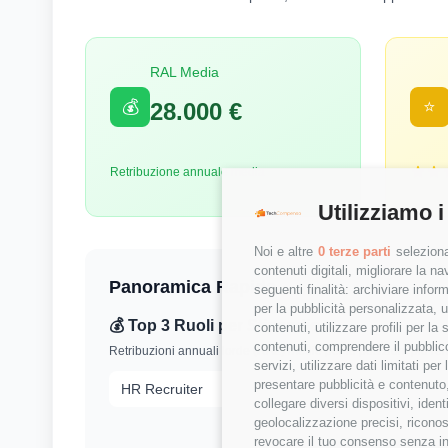
RAL Media
💰
⭐
28.000 €
Retribuzione annuale media
Utilizziamo i
Noi e altre
0 terze parti
seleziona
contenuti digitali, migliorare la 
Panoramica Rapida
seguenti finalità: archiviare inform
per la pubblicità personalizzata, u
💰 Top 3 Ruoli per Stipendio
contenuti, utilizzare profili per l
contenuti, comprendere il pubblico
Retribuzioni annuali lorde (RAL) medie per le posizioni più r
servizi, utilizzare dati limitati pe
presentare pubblicità e contenuto,
HR Recruiter
collegare diversi dispositivi, iden
geolocalizzazione precisi, riconos
revocare il tuo consenso senza inc