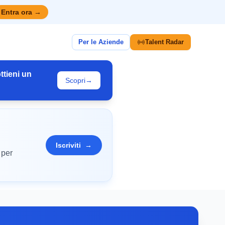
Entra ora
→
Per le Aziende
Talent Radar
ttieni un
Scopri
→
Iscriviti
→
 per