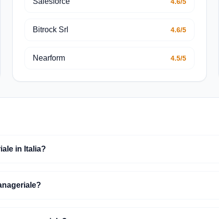
Salesforce
4.6/5
Bitrock Srl
4.6/5
Nearform
4.5/5
e in Italia?
anageriale?