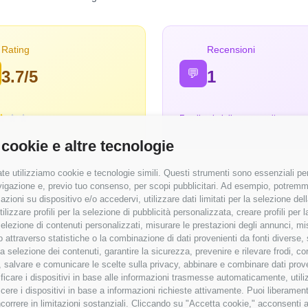
Rating
Recensioni
💬
3.7/5
1
Feedback dalla community
 cookie e altre tecnologie
te utilizziamo cookie e tecnologie simili. Questi strumenti sono essenziali per 
navigazione e, previo tuo consenso, per scopi pubblicitari. Ad esempio, potremmo 
azioni su dispositivo e/o accedervi, utilizzare dati limitati per la selezione della
tilizzare profili per la selezione di pubblicità personalizzata, creare profili per
⭐ Valutazioni
a selezione di contenuti personalizzati, misurare le prestazioni degli annunci, mi
 attraverso statistiche o la combinazione di dati provenienti da fonti diverse, 
emunerate
Punteggi medi basati sulle recensioni
r la selezione dei contenuti, garantire la sicurezza, prevenire e rilevare frodi, co
 salvare e comunicare le scelte sulla privacy, abbinare e combinare dati proveni
28.000 €
Modernità Stack Tecnologico
tificare i dispositivi in base alle informazioni trasmesse automaticamente, utili
cere i dispositivi in base a informazioni richieste attivamente. Puoi liberamente
Bilanciamento Vita-Lavoro
orrere in limitazioni sostanziali. Cliccando su "Accetta cookie," acconsenti a