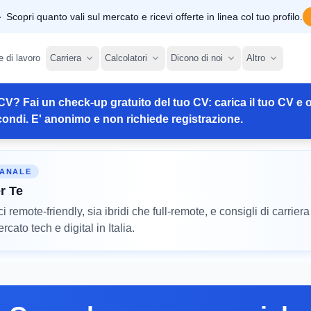
Scopri quanto vali sul mercato e ricevi offerte in linea col tuo profilo.
e di lavoro
Carriera
Calcolatori
Dicono di noi
Altro
CV? Fai un check-up gratuito del tuo CV: carica il tuo CV e o
ondi. E' anonimo e non richiede registrazione.
MANALE
r Te
remote-friendly, sia ibridi che full-remote, e consigli di carriera
cato tech e digital in Italia.