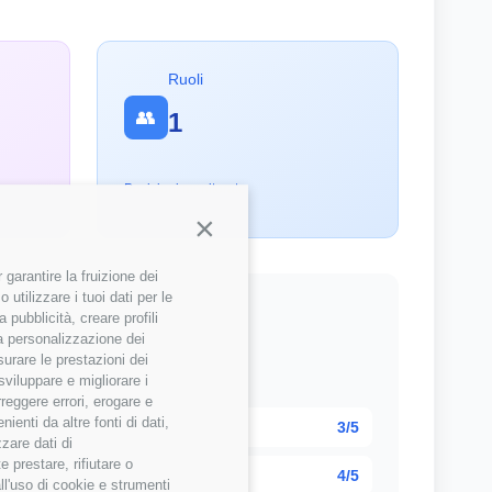
Ruoli
👥
1
Posizioni monitorate
Continua senza accettare
garantire la fruizione dei
utilizzare i tuoi dati per le
 pubblicità, creare profili
 la personalizzazione dei
surare le prestazioni dei
sviluppare e migliorare i
 della community
rreggere errori, erogare e
enti da altre fonti di dati,
3/5
zzare dati di
 prestare, rifiutare o
4/5
ll'uso di cookie e strumenti