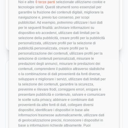
Noi e altre
0 terze parti
selezionate utilizziamo cookie e
tecnologie simili. Questi strumenti sono essenziali per
Modernità Stack Tecnologico
2/5
garantire la fruizione dei contenuti digitali, migliorare la
navigazione e, previo tuo consenso, per scopi
Bilanciamento Vita-Lavoro
2.8/5
pubblicitari. Ad esempio, potremmo utilizzare i tuoi dati
per le seguenti finalità: archiviare informazioni su
dispositivo e/o accedervi, utilizzare dati limitati per la
Crescita Professionale
1.5/5
selezione della pubblicità, creare profili per la pubblicità
personalizzata, utilizzare profili per la selezione di
pubblicità personalizzata, creare profili per la
personalizzazione dei contenuti, utilizzare profili per la
selezione di contenuti personalizzati, misurare le
prestazioni degli annunci, misurare le prestazioni dei
contenuti, comprendere il pubblico attraverso statistiche
Ruoli monitorati in Datamanagement
o la combinazione di dati provenienti da fonti diverse,
italia
sviluppare e migliorare i servizi, utilizzare dati limitati per
la selezione dei contenuti, garantire la sicurezza,
Vai direttamente ai ruoli con dati disponibili e benchmark
prevenire e rilevare frodi, correggere errori, erogare e
salariali reali.
presentare pubblicità e contenuto, salvare e comunicare
le scelte sulla privacy, abbinare e combinare dati
provenienti da altre fonti di dati, collegare diversi
Developer
30.000 €
dispositivi, identificare i dispositivi in base alle
informazioni trasmesse automaticamente, utilizzare dati
di geolocalizzazione precisi, riconoscere i dispositivi in
Help Desk IT
26.000 €
base a informazioni richieste attivamente. Puoi