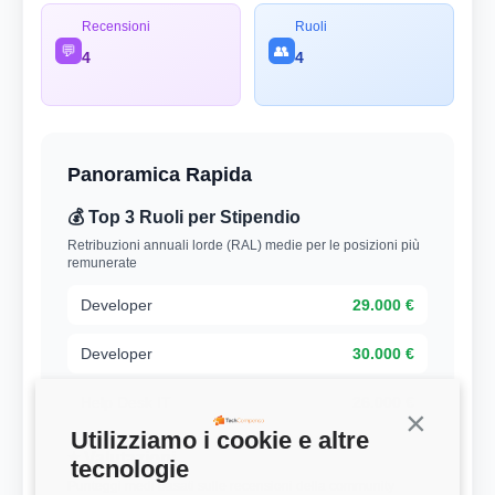
Recensioni
Ruoli
💬
👥
4
4
Panoramica Rapida
💰 Top 3 Ruoli per Stipendio
Retribuzioni annuali lorde (RAL) medie per le posizioni più
remunerate
Developer
29.000 €
Developer
30.000 €
Help Desk IT
26.000 €
Continua s
Utilizziamo i cookie e altre
⭐ Valutazioni
tecnologie
Punteggi medi basati sulle recensioni della community