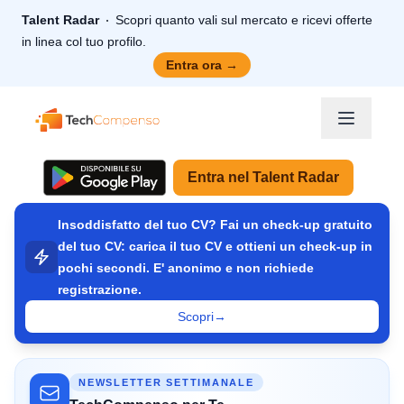
Talent Radar
Scopri quanto vali sul mercato e ricevi offerte
in linea col tuo profilo.
Entra ora
→
TechCompenso
Entra nel Talent Radar
Insoddisfatto del tuo CV? Fai un check-up gratuito
del tuo CV: carica il tuo CV e ottieni un check-up in
pochi secondi. E' anonimo e non richiede
registrazione.
Scopri
→
NEWSLETTER SETTIMANALE