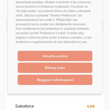
liberamente prestare, rifiutare o revocare il tuo consenso
senza incorrere in limitazioni sostanziali. Cliccando su
HR Business Partner
"Accetta cookie," acconsenti all'uso di cookie e strumenti
28.500 €
simili. Utilizza il pulsante "Gestisci Preferenze" per
personalizzare le tue scelte o "Rifiuta tutto" per
proseguire senza cookie non strettamente necessari.
Puoi modificare le tue preferenze in qualsiasi momento
cliccando sul link "Preferenze Cookie" in fondo alla
pagina o sull'icona dello scudo in basso a sinistra. Le tue
Aziende da confrontare
preferenze si applicheranno al solo dispositivo in uso.
Pagine azienda utili per estendere il confronto su
stipendio, rating e recensioni.
Accetta cookie
Bending Spoons
4.7/5
Rifiuta tutto
TheFork
4.7/5
Maggiori informazioni
Red Hat
4.6/5
Salesforce
4.6/5