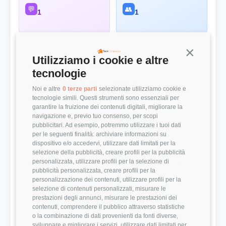
💬
👥
1
1
Continua s
Utilizziamo i cookie e altre
Panoramica Rapida
tecnologie
💰 Top 3 Ruoli per Stipendio
Noi e altre
0 terze parti
selezionate utilizziamo cookie e
tecnologie simili. Questi strumenti sono essenziali per
Retribuzioni annuali lorde (RAL) medie per le posizioni più
remunerate
garantire la fruizione dei contenuti digitali, migliorare la
navigazione e, previo tuo consenso, per scopi
System Engineer
31.000 €
pubblicitari. Ad esempio, potremmo utilizzare i tuoi dati
per le seguenti finalità: archiviare informazioni su
dispositivo e/o accedervi, utilizzare dati limitati per la
⭐ Valutazioni
selezione della pubblicità, creare profili per la pubblicità
personalizzata, utilizzare profili per la selezione di
Punteggi medi basati sulle recensioni della community
pubblicità personalizzata, creare profili per la
personalizzazione dei contenuti, utilizzare profili per la
Modernità Stack Tecnologico
3/5
selezione di contenuti personalizzati, misurare le
prestazioni degli annunci, misurare le prestazioni dei
Bilanciamento Vita-Lavoro
4/5
contenuti, comprendere il pubblico attraverso statistiche
o la combinazione di dati provenienti da fonti diverse,
sviluppare e migliorare i servizi, utilizzare dati limitati per