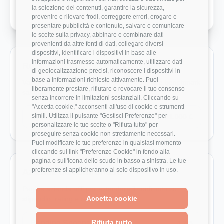
Crescita Professionale
3/5
la selezione dei contenuti, garantire la sicurezza,
prevenire e rilevare frodi, correggere errori, erogare e
presentare pubblicità e contenuto, salvare e comunicare
le scelte sulla privacy, abbinare e combinare dati
provenienti da altre fonti di dati, collegare diversi
dispositivi, identificare i dispositivi in base alle
informazioni trasmesse automaticamente, utilizzare dati
Ruoli monitorati in enablit
di geolocalizzazione precisi, riconoscere i dispositivi in
base a informazioni richieste attivamente. Puoi
Vai direttamente ai ruoli con dati disponibili e benchmark
liberamente prestare, rifiutare o revocare il tuo consenso
salariali reali.
senza incorrere in limitazioni sostanziali. Cliccando su
"Accetta cookie," acconsenti all'uso di cookie e strumenti
simili. Utilizza il pulsante "Gestisci Preferenze" per
System Engineer
31.000 €
personalizzare le tue scelte o "Rifiuta tutto" per
proseguire senza cookie non strettamente necessari.
Puoi modificare le tue preferenze in qualsiasi momento
cliccando sul link "Preferenze Cookie" in fondo alla
pagina o sull'icona dello scudo in basso a sinistra. Le tue
preferenze si applicheranno al solo dispositivo in uso.
Aziende da confrontare
Pagine azienda utili per estendere il confronto su
Accetta cookie
stipendio, rating e recensioni.
Rifiuta tutto
Bending Spoons
4.7/5