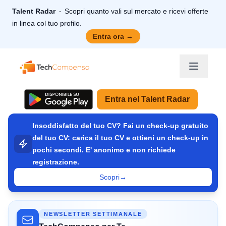
Talent Radar
Scopri quanto vali sul mercato e ricevi offerte
in linea col tuo profilo.
Entra ora
→
TechCompenso
Entra nel Talent Radar
Insoddisfatto del tuo CV? Fai un check-up gratuito
del tuo CV: carica il tuo CV e ottieni un check-up in
pochi secondi. E' anonimo e non richiede
registrazione.
Scopri
→
NEWSLETTER SETTIMANALE