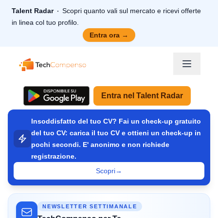
Talent Radar
Scopri quanto vali sul mercato e ricevi offerte
in linea col tuo profilo.
Entra ora
→
TechCompenso
Entra nel Talent Radar
Insoddisfatto del tuo CV? Fai un check-up gratuito
del tuo CV: carica il tuo CV e ottieni un check-up in
pochi secondi. E' anonimo e non richiede
registrazione.
Scopri
→
NEWSLETTER SETTIMANALE