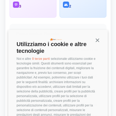
💬
👥
3
2
Panoramica Rapida
Continua s
Utilizziamo i cookie e altre
💰 Top 3 Ruoli per Stipendio
tecnologie
Retribuzioni annuali lorde (RAL) medie per le posizioni più
remunerate
Noi e altre
0 terze parti
selezionate utilizziamo cookie e
tecnologie simili. Questi strumenti sono essenziali per
Developer
35.000 €
garantire la fruizione dei contenuti digitali, migliorare la
navigazione e, previo tuo consenso, per scopi
Project Manager
39.000 €
pubblicitari. Ad esempio, potremmo utilizzare i tuoi dati
per le seguenti finalità: archiviare informazioni su
dispositivo e/o accedervi, utilizzare dati limitati per la
⭐ Valutazioni
selezione della pubblicità, creare profili per la pubblicità
Punteggi medi basati sulle recensioni della community
personalizzata, utilizzare profili per la selezione di
pubblicità personalizzata, creare profili per la
Modernità Stack Tecnologico
4/5
personalizzazione dei contenuti, utilizzare profili per la
selezione di contenuti personalizzati, misurare le
prestazioni degli annunci, misurare le prestazioni dei