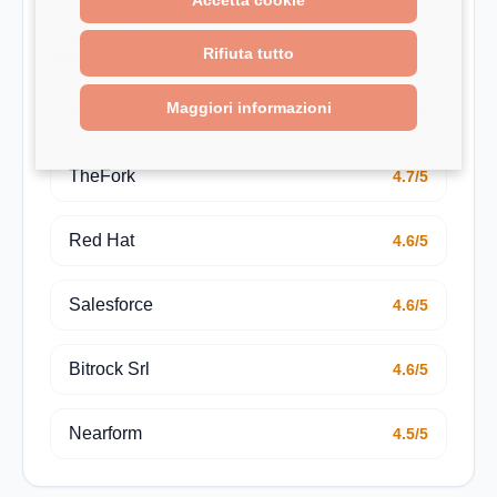
Pagine azienda utili per estendere il confronto su
Rifiuta tutto
stipendio, rating e recensioni.
Maggiori informazioni
Bending Spoons
4.7/5
TheFork
4.7/5
Red Hat
4.6/5
Salesforce
4.6/5
Bitrock Srl
4.6/5
Nearform
4.5/5