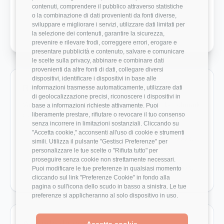
Bilanciamento Vita-Lavoro
3.3/5
contenuti, comprendere il pubblico attraverso statistiche
o la combinazione di dati provenienti da fonti diverse,
Crescita Professionale
4/5
sviluppare e migliorare i servizi, utilizzare dati limitati per
la selezione dei contenuti, garantire la sicurezza,
prevenire e rilevare frodi, correggere errori, erogare e
presentare pubblicità e contenuto, salvare e comunicare
le scelte sulla privacy, abbinare e combinare dati
provenienti da altre fonti di dati, collegare diversi
dispositivi, identificare i dispositivi in base alle
Ruoli monitorati in Exelab
informazioni trasmesse automaticamente, utilizzare dati
di geolocalizzazione precisi, riconoscere i dispositivi in
Vai direttamente ai ruoli con dati disponibili e benchmark
base a informazioni richieste attivamente. Puoi
salariali reali.
liberamente prestare, rifiutare o revocare il tuo consenso
senza incorrere in limitazioni sostanziali. Cliccando su
"Accetta cookie," acconsenti all'uso di cookie e strumenti
Developer
35.000 €
simili. Utilizza il pulsante "Gestisci Preferenze" per
personalizzare le tue scelte o "Rifiuta tutto" per
proseguire senza cookie non strettamente necessari.
Project Manager
39.000 €
Puoi modificare le tue preferenze in qualsiasi momento
cliccando sul link "Preferenze Cookie" in fondo alla
pagina o sull'icona dello scudo in basso a sinistra. Le tue
preferenze si applicheranno al solo dispositivo in uso.
Aziende da confrontare
Accetta cookie