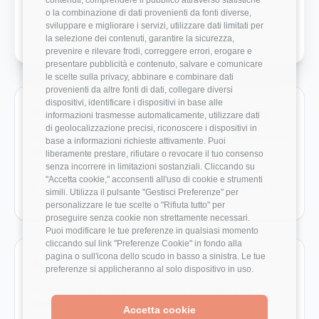
o la combinazione di dati provenienti da fonti diverse,
Crescita Professionale
1/5
sviluppare e migliorare i servizi, utilizzare dati limitati per
la selezione dei contenuti, garantire la sicurezza,
prevenire e rilevare frodi, correggere errori, erogare e
presentare pubblicità e contenuto, salvare e comunicare
le scelte sulla privacy, abbinare e combinare dati
provenienti da altre fonti di dati, collegare diversi
dispositivi, identificare i dispositivi in base alle
Ruoli monitorati in Fincantieri Nextech
informazioni trasmesse automaticamente, utilizzare dati
di geolocalizzazione precisi, riconoscere i dispositivi in
Vai direttamente ai ruoli con dati disponibili e benchmark
base a informazioni richieste attivamente. Puoi
salariali reali.
liberamente prestare, rifiutare o revocare il tuo consenso
senza incorrere in limitazioni sostanziali. Cliccando su
"Accetta cookie," acconsenti all'uso di cookie e strumenti
System Engineer
40.000 €
simili. Utilizza il pulsante "Gestisci Preferenze" per
personalizzare le tue scelte o "Rifiuta tutto" per
proseguire senza cookie non strettamente necessari.
Puoi modificare le tue preferenze in qualsiasi momento
cliccando sul link "Preferenze Cookie" in fondo alla
pagina o sull'icona dello scudo in basso a sinistra. Le tue
Aziende da confrontare
preferenze si applicheranno al solo dispositivo in uso.
Pagine azienda utili per estendere il confronto su
stipendio, rating e recensioni.
Accetta cookie