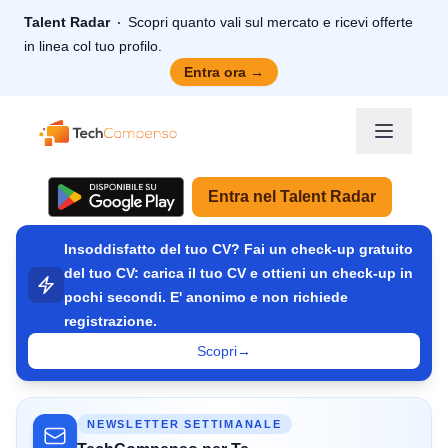
Talent Radar
Scopri quanto vali sul mercato e ricevi offerte
in linea col tuo profilo.
Entra ora
→
TechCompenso
Entra nel Talent Radar
Insoddisfatto del tuo CV? Fai un check-up gratuito
del tuo CV: carica il tuo CV e ottieni un check-up in
pochi secondi. E' anonimo e non richiede
registrazione.
Scopri
→
NEWSLETTER SETTIMANALE