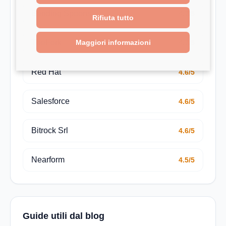
Bending Spoons
4.7/5
Rifiuta tutto
Maggiori informazioni
TheFork
4.7/5
Red Hat
4.6/5
Salesforce
4.6/5
Bitrock Srl
4.6/5
Nearform
4.5/5
Guide utili dal blog