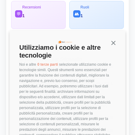
Recensioni
Ruoli
💬
👥
1
1
Continua s
Utilizziamo i cookie e altre
Panoramica Rapida
tecnologie
💰 Top 3 Ruoli per Stipendio
Noi e altre
0 terze parti
selezionate utilizziamo cookie e
Retribuzioni annuali lorde (RAL) medie per le posizioni più
tecnologie simili. Questi strumenti sono essenziali per
remunerate
garantire la fruizione dei contenuti digitali, migliorare la
navigazione e, previo tuo consenso, per scopi
System Engineer
40.000 €
pubblicitari. Ad esempio, potremmo utilizzare i tuoi dati
per le seguenti finalità: archiviare informazioni su
dispositivo e/o accedervi, utilizzare dati limitati per la
⭐ Valutazioni
selezione della pubblicità, creare profili per la pubblicità
Punteggi medi basati sulle recensioni della community
personalizzata, utilizzare profili per la selezione di
pubblicità personalizzata, creare profili per la
Modernità Stack Tecnologico
3/5
personalizzazione dei contenuti, utilizzare profili per la
selezione di contenuti personalizzati, misurare le
prestazioni degli annunci, misurare le prestazioni dei
Bilanciamento Vita-Lavoro
4/5
contenuti, comprendere il pubblico attraverso statistiche