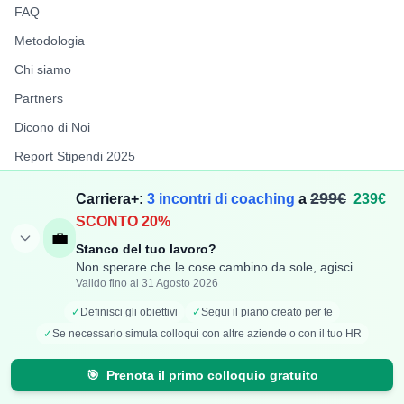
FAQ
Metodologia
Chi siamo
Partners
Dicono di Noi
Report Stipendi 2025
FuffAnnuncio
299€
Carriera+:
3 incontri di coaching
a
239€
LiberiPro
SCONTO 20%
💼
Stanco del tuo lavoro?
Non sperare che le cose cambino da sole, agisci.
Valido fino al 31 Agosto 2026
©
2026
TechCompenso. Tutti i diritti riservati. | P.IVA:
✓
Definisci gli obiettivi
✓
Segui il piano creato per te
IT17417781006
✓
Se necessario simula colloqui con altre aziende o con il tuo HR
Privacy Policy
Cookie Policy
🎯
Prenota il primo colloquio gratuito