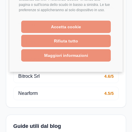
pagina o sull'icona dello scudo in basso a sinistra. Le tue
Bending Spoons
4.7/5
preferenze si applicheranno al solo dispositivo in uso.
TheFork
4.7/5
Accetta cookie
Rifiuta tutto
Red Hat
4.6/5
Maggiori informazioni
Salesforce
4.6/5
Bitrock Srl
4.6/5
Nearform
4.5/5
Guide utili dal blog