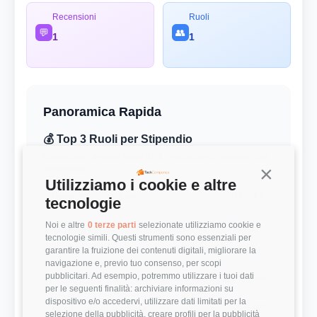
Recensioni
Ruoli
💬
👥
1
1
Panoramica Rapida
💰 Top 3 Ruoli per Stipendio
Retribuzioni annuali lorde (RAL) medie per le posizioni più
remunerate
Continua s
Utilizziamo i cookie e altre
Business Developer
70.000 €
tecnologie
Noi e altre
0 terze parti
selezionate utilizziamo cookie e
⭐ Valutazioni
tecnologie simili. Questi strumenti sono essenziali per
Punteggi medi basati sulle recensioni della community
garantire la fruizione dei contenuti digitali, migliorare la
navigazione e, previo tuo consenso, per scopi
Modernità Stack Tecnologico
3/5
pubblicitari. Ad esempio, potremmo utilizzare i tuoi dati
per le seguenti finalità: archiviare informazioni su
dispositivo e/o accedervi, utilizzare dati limitati per la
Bilanciamento Vita-Lavoro
4/5
selezione della pubblicità, creare profili per la pubblicità