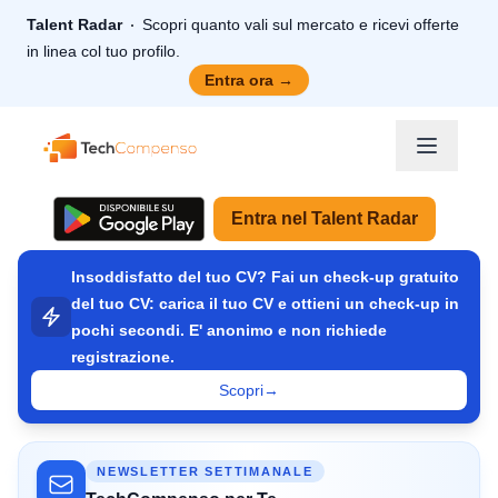
Talent Radar
Scopri quanto vali sul mercato e ricevi offerte
in linea col tuo profilo.
Entra ora
→
TechCompenso
Entra nel Talent Radar
Insoddisfatto del tuo CV? Fai un check-up gratuito
del tuo CV: carica il tuo CV e ottieni un check-up in
pochi secondi. E' anonimo e non richiede
registrazione.
Scopri
→
NEWSLETTER SETTIMANALE