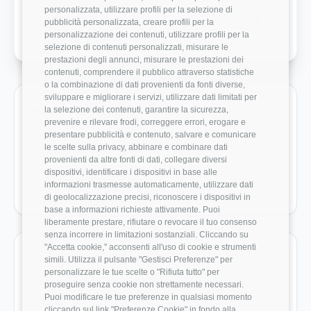
personalizzata, utilizzare profili per la selezione di
Crescita Professionale
3/5
pubblicità personalizzata, creare profili per la
personalizzazione dei contenuti, utilizzare profili per la
selezione di contenuti personalizzati, misurare le
prestazioni degli annunci, misurare le prestazioni dei
contenuti, comprendere il pubblico attraverso statistiche
o la combinazione di dati provenienti da fonti diverse,
sviluppare e migliorare i servizi, utilizzare dati limitati per
Ruoli monitorati in Fintech settore crypto
la selezione dei contenuti, garantire la sicurezza,
prevenire e rilevare frodi, correggere errori, erogare e
Vai direttamente ai ruoli con dati disponibili e benchmark
presentare pubblicità e contenuto, salvare e comunicare
le scelte sulla privacy, abbinare e combinare dati
salariali reali.
provenienti da altre fonti di dati, collegare diversi
dispositivi, identificare i dispositivi in base alle
Business Developer
70.000 €
informazioni trasmesse automaticamente, utilizzare dati
di geolocalizzazione precisi, riconoscere i dispositivi in
base a informazioni richieste attivamente. Puoi
liberamente prestare, rifiutare o revocare il tuo consenso
senza incorrere in limitazioni sostanziali. Cliccando su
"Accetta cookie," acconsenti all'uso di cookie e strumenti
Aziende da confrontare
simili. Utilizza il pulsante "Gestisci Preferenze" per
personalizzare le tue scelte o "Rifiuta tutto" per
Pagine azienda utili per estendere il confronto su
proseguire senza cookie non strettamente necessari.
stipendio, rating e recensioni.
Puoi modificare le tue preferenze in qualsiasi momento
cliccando sul link "Preferenze Cookie" in fondo alla