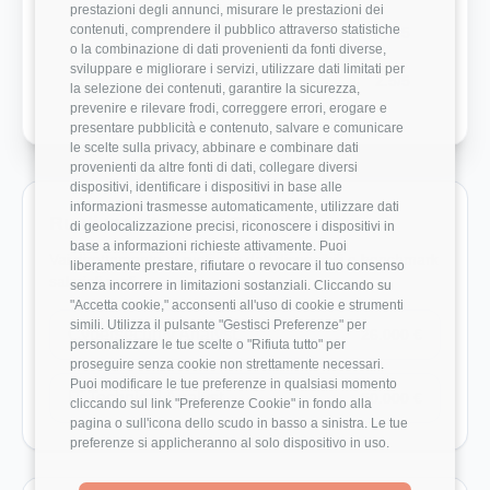
prestazioni degli annunci, misurare le prestazioni dei
contenuti, comprendere il pubblico attraverso statistiche
Bilanciamento Vita-Lavoro
4.5/5
o la combinazione di dati provenienti da fonti diverse,
sviluppare e migliorare i servizi, utilizzare dati limitati per
Crescita Professionale
2.5/5
la selezione dei contenuti, garantire la sicurezza,
prevenire e rilevare frodi, correggere errori, erogare e
presentare pubblicità e contenuto, salvare e comunicare
le scelte sulla privacy, abbinare e combinare dati
provenienti da altre fonti di dati, collegare diversi
dispositivi, identificare i dispositivi in base alle
informazioni trasmesse automaticamente, utilizzare dati
Ruoli monitorati in Grimaldi
di geolocalizzazione precisi, riconoscere i dispositivi in
base a informazioni richieste attivamente. Puoi
Vai direttamente ai ruoli con dati disponibili e benchmark
liberamente prestare, rifiutare o revocare il tuo consenso
salariali reali.
senza incorrere in limitazioni sostanziali. Cliccando su
"Accetta cookie," acconsenti all'uso di cookie e strumenti
simili. Utilizza il pulsante "Gestisci Preferenze" per
Cybersecurity Analyst
26.000 €
personalizzare le tue scelte o "Rifiuta tutto" per
proseguire senza cookie non strettamente necessari.
Puoi modificare le tue preferenze in qualsiasi momento
IT Technical Analyst
50.000 €
cliccando sul link "Preferenze Cookie" in fondo alla
pagina o sull'icona dello scudo in basso a sinistra. Le tue
preferenze si applicheranno al solo dispositivo in uso.