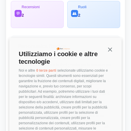
Recensioni
Ruoli
💬
👥
2
2
Panoramica Rapida
Continua s
Utilizziamo i cookie e altre
💰 Top 3 Ruoli per Stipendio
tecnologie
Retribuzioni annuali lorde (RAL) medie per le posizioni più
remunerate
Noi e altre
0 terze parti
selezionate utilizziamo cookie e
tecnologie simili. Questi strumenti sono essenziali per
Cybersecurity Analyst
26.000 €
garantire la fruizione dei contenuti digitali, migliorare la
navigazione e, previo tuo consenso, per scopi
pubblicitari. Ad esempio, potremmo utilizzare i tuoi dati
IT Technical Analyst
50.000 €
per le seguenti finalità: archiviare informazioni su
dispositivo e/o accedervi, utilizzare dati limitati per la
selezione della pubblicità, creare profili per la pubblicità
⭐ Valutazioni
personalizzata, utilizzare profili per la selezione di
Punteggi medi basati sulle recensioni della community
pubblicità personalizzata, creare profili per la
personalizzazione dei contenuti, utilizzare profili per la
Modernità Stack Tecnologico
3/5
selezione di contenuti personalizzati, misurare le