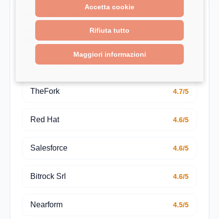
Accetta cookie
Aziende da confrontare
Pagine azienda utili per estendere il confronto su
Rifiuta tutto
stipendio, rating e recensioni.
Maggiori informazioni
Bending Spoons
4.7/5
TheFork
4.7/5
Red Hat
4.6/5
Salesforce
4.6/5
Bitrock Srl
4.6/5
Nearform
4.5/5