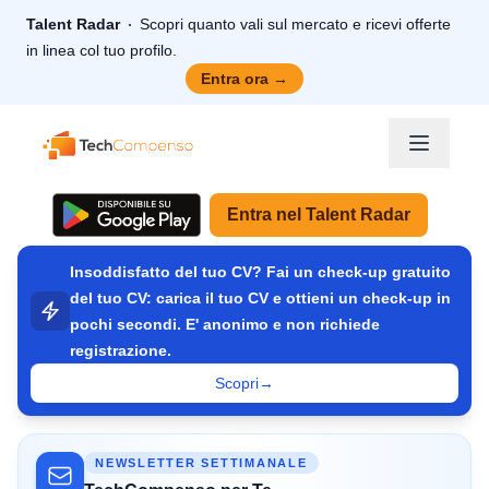
Talent Radar
Scopri quanto vali sul mercato e ricevi offerte
in linea col tuo profilo.
Entra ora
→
TechCompenso
Entra nel Talent Radar
Insoddisfatto del tuo CV? Fai un check-up gratuito
del tuo CV: carica il tuo CV e ottieni un check-up in
pochi secondi. E' anonimo e non richiede
registrazione.
Scopri
→
NEWSLETTER SETTIMANALE