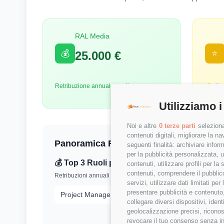
RAL Media
💰
⭐
25.000 €
Retribuzione annuale media
Utilizziamo i
Noi e altre
0 terze parti
seleziona
contenuti digitali, migliorare la 
Panoramica Rapida
seguenti finalità: archiviare inform
per la pubblicità personalizzata, u
💰 Top 3 Ruoli per Stipendio
contenuti, utilizzare profili per l
contenuti, comprendere il pubblico
Retribuzioni annuali lorde (RAL) medie per le posizioni più r
servizi, utilizzare dati limitati pe
presentare pubblicità e contenuto,
Project Manager
collegare diversi dispositivi, iden
geolocalizzazione precisi, riconos
revocare il tuo consenso senza inc