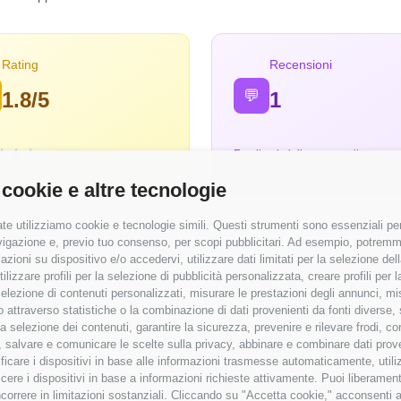
Rating
Recensioni
💬
1.8/5
1
Feedback dalla community
 cookie e altre tecnologie
te utilizziamo cookie e tecnologie simili. Questi strumenti sono essenziali per 
navigazione e, previo tuo consenso, per scopi pubblicitari. Ad esempio, potremmo 
azioni su dispositivo e/o accedervi, utilizzare dati limitati per la selezione della
tilizzare profili per la selezione di pubblicità personalizzata, creare profili per
⭐ Valutazioni
a selezione di contenuti personalizzati, misurare le prestazioni degli annunci, mi
 attraverso statistiche o la combinazione di dati provenienti da fonti diverse, 
emunerate
Punteggi medi basati sulle recensioni
r la selezione dei contenuti, garantire la sicurezza, prevenire e rilevare frodi, co
 salvare e comunicare le scelte sulla privacy, abbinare e combinare dati proveni
25.000 €
Modernità Stack Tecnologico
tificare i dispositivi in base alle informazioni trasmesse automaticamente, utili
cere i dispositivi in base a informazioni richieste attivamente. Puoi liberamente
Bilanciamento Vita-Lavoro
orrere in limitazioni sostanziali. Cliccando su "Accetta cookie," acconsenti a