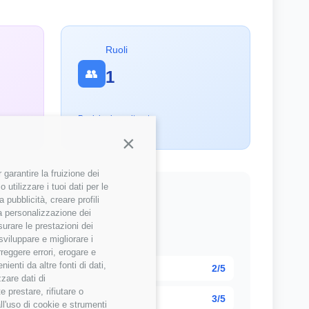
Ruoli
👥
1
Posizioni monitorate
Continua senza accettare
garantire la fruizione dei
utilizzare i tuoi dati per le
 pubblicità, creare profili
 la personalizzazione dei
surare le prestazioni dei
sviluppare e migliorare i
 della community
rreggere errori, erogare e
enti da altre fonti di dati,
2/5
zzare dati di
 prestare, rifiutare o
3/5
ll'uso di cookie e strumenti