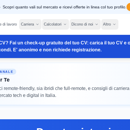
Scopri quanto vali sul mercato e ricevi offerte in linea col tuo profilo.
e di lavoro
Carriera
Calcolatori
Dicono di noi
Altro
CV? Fai un check-up gratuito del tuo CV: carica il tuo CV e o
ondi. E' anonimo e non richiede registrazione.
MANALE
r Te
remote-friendly, sia ibridi che full-remote, e consigli di carriera
cato tech e digital in Italia.