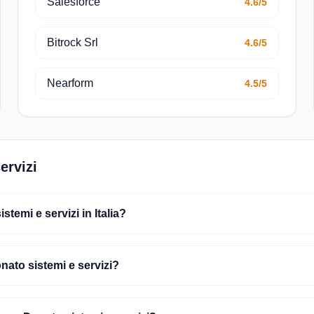
Salesforce
4.6/5
Bitrock Srl
4.6/5
Nearform
4.5/5
ervizi
emi e servizi in Italia?
nato sistemi e servizi?