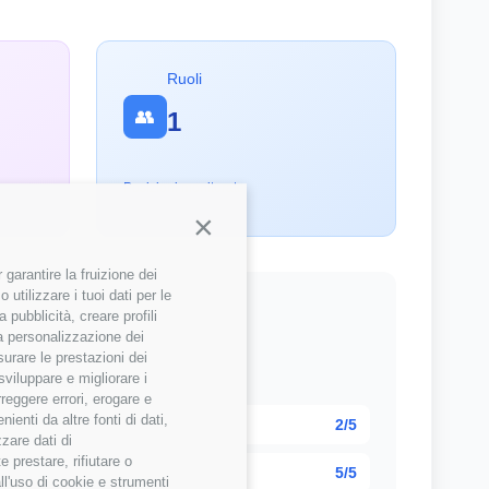
Ruoli
👥
1
Posizioni monitorate
Continua senza accettare
garantire la fruizione dei
utilizzare i tuoi dati per le
 pubblicità, creare profili
 la personalizzazione dei
surare le prestazioni dei
sviluppare e migliorare i
 della community
rreggere errori, erogare e
enti da altre fonti di dati,
2/5
zzare dati di
 prestare, rifiutare o
5/5
ll'uso di cookie e strumenti