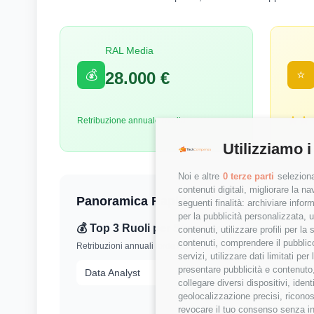
RAL Media
💰
⭐
28.000 €
Retribuzione annuale media
Utilizziamo i
Noi e altre
0 terze parti
seleziona
contenuti digitali, migliorare la 
Panoramica Rapida
seguenti finalità: archiviare inform
per la pubblicità personalizzata, u
💰 Top 3 Ruoli per Stipendio
contenuti, utilizzare profili per l
contenuti, comprendere il pubblico
Retribuzioni annuali lorde (RAL) medie per le posizioni più r
servizi, utilizzare dati limitati pe
presentare pubblicità e contenuto,
Data Analyst
collegare diversi dispositivi, iden
geolocalizzazione precisi, riconos
revocare il tuo consenso senza inc