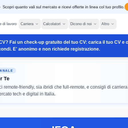
Scopri quanto vali sul mercato e ricevi offerte in linea col tuo profilo.
e di lavoro
Carriera
Calcolatori
Dicono di noi
Altro
CV? Fai un check-up gratuito del tuo CV: carica il tuo CV e o
ondi. E' anonimo e non richiede registrazione.
MANALE
r Te
remote-friendly, sia ibridi che full-remote, e consigli di carriera
cato tech e digital in Italia.