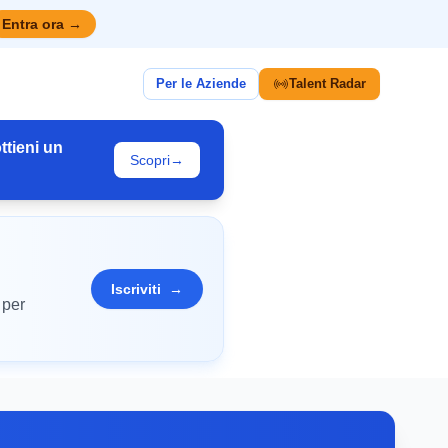
Entra ora
→
Per le Aziende
Talent Radar
ttieni un
Scopri
→
Iscriviti
→
 per