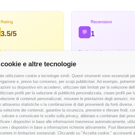
Rating
Recensioni
💬
3.5/5
1
Feedback dalla community
 cookie e altre tecnologie
te utilizziamo cookie e tecnologie simili. Questi strumenti sono essenziali per 
navigazione e, previo tuo consenso, per scopi pubblicitari. Ad esempio, potremmo 
azioni su dispositivo e/o accedervi, utilizzare dati limitati per la selezione della
tilizzare profili per la selezione di pubblicità personalizzata, creare profili per
⭐ Valutazioni
a selezione di contenuti personalizzati, misurare le prestazioni degli annunci, mi
 attraverso statistiche o la combinazione di dati provenienti da fonti diverse, 
emunerate
Punteggi medi basati sulle recensioni
r la selezione dei contenuti, garantire la sicurezza, prevenire e rilevare frodi, co
 salvare e comunicare le scelte sulla privacy, abbinare e combinare dati proveni
28.000 €
Modernità Stack Tecnologico
tificare i dispositivi in base alle informazioni trasmesse automaticamente, utili
cere i dispositivi in base a informazioni richieste attivamente. Puoi liberamente
Bilanciamento Vita-Lavoro
orrere in limitazioni sostanziali. Cliccando su "Accetta cookie," acconsenti a