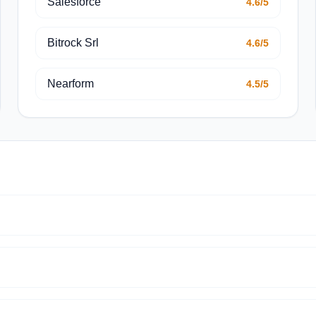
Salesforce
4.6/5
Bitrock Srl
4.6/5
Nearform
4.5/5