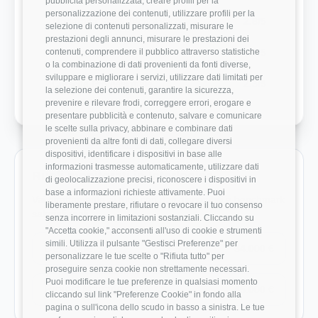
pubblicità personalizzata, creare profili per la
personalizzazione dei contenuti, utilizzare profili per la
Modernità Stack Tecnologico
2.8/5
selezione di contenuti personalizzati, misurare le
prestazioni degli annunci, misurare le prestazioni dei
contenuti, comprendere il pubblico attraverso statistiche
Bilanciamento Vita-Lavoro
4.7/5
o la combinazione di dati provenienti da fonti diverse,
sviluppare e migliorare i servizi, utilizzare dati limitati per
Crescita Professionale
2.3/5
la selezione dei contenuti, garantire la sicurezza,
prevenire e rilevare frodi, correggere errori, erogare e
presentare pubblicità e contenuto, salvare e comunicare
le scelte sulla privacy, abbinare e combinare dati
provenienti da altre fonti di dati, collegare diversi
dispositivi, identificare i dispositivi in base alle
informazioni trasmesse automaticamente, utilizzare dati
Ruoli monitorati in Interlogica
di geolocalizzazione precisi, riconoscere i dispositivi in
base a informazioni richieste attivamente. Puoi
Vai direttamente ai ruoli con dati disponibili e benchmark
liberamente prestare, rifiutare o revocare il tuo consenso
salariali reali.
senza incorrere in limitazioni sostanziali. Cliccando su
"Accetta cookie," acconsenti all'uso di cookie e strumenti
simili. Utilizza il pulsante "Gestisci Preferenze" per
Developer
34.000 €
personalizzare le tue scelte o "Rifiuta tutto" per
proseguire senza cookie non strettamente necessari.
Puoi modificare le tue preferenze in qualsiasi momento
Project Manager
45.000 €
cliccando sul link "Preferenze Cookie" in fondo alla
pagina o sull'icona dello scudo in basso a sinistra. Le tue