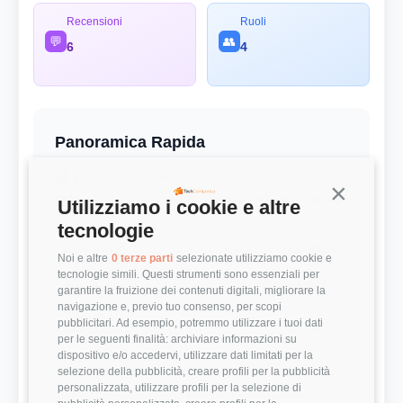
Recensioni
Ruoli
💬
👥
6
4
Panoramica Rapida
💰 Top 3 Ruoli per Stipendio
Continua s
Retribuzioni annuali lorde (RAL) medie per le posizioni più
Utilizziamo i cookie e altre
remunerate
tecnologie
Developer
21.500 €
Noi e altre
0 terze parti
selezionate utilizziamo cookie e
tecnologie simili. Questi strumenti sono essenziali per
Developer
33.333 €
garantire la fruizione dei contenuti digitali, migliorare la
navigazione e, previo tuo consenso, per scopi
pubblicitari. Ad esempio, potremmo utilizzare i tuoi dati
Developer
34.000 €
per le seguenti finalità: archiviare informazioni su
dispositivo e/o accedervi, utilizzare dati limitati per la
selezione della pubblicità, creare profili per la pubblicità
⭐ Valutazioni
personalizzata, utilizzare profili per la selezione di
Punteggi medi basati sulle recensioni della community