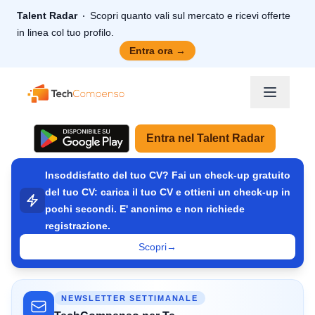
Talent Radar
Scopri quanto vali sul mercato e ricevi offerte
in linea col tuo profilo.
Entra ora
→
TechCompenso
Entra nel Talent Radar
Insoddisfatto del tuo CV? Fai un check-up gratuito
del tuo CV: carica il tuo CV e ottieni un check-up in
pochi secondi. E' anonimo e non richiede
registrazione.
Scopri
→
NEWSLETTER SETTIMANALE