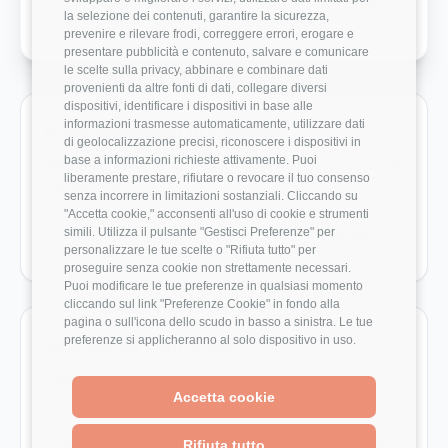
Crescita Professionale
3/5
la selezione dei contenuti, garantire la sicurezza,
prevenire e rilevare frodi, correggere errori, erogare e
presentare pubblicità e contenuto, salvare e comunicare
le scelte sulla privacy, abbinare e combinare dati
provenienti da altre fonti di dati, collegare diversi
dispositivi, identificare i dispositivi in base alle
informazioni trasmesse automaticamente, utilizzare dati
Ruoli monitorati in Kalliope
di geolocalizzazione precisi, riconoscere i dispositivi in
base a informazioni richieste attivamente. Puoi
Vai direttamente ai ruoli con dati disponibili e benchmark
liberamente prestare, rifiutare o revocare il tuo consenso
salariali reali.
senza incorrere in limitazioni sostanziali. Cliccando su
"Accetta cookie," acconsenti all'uso di cookie e strumenti
simili. Utilizza il pulsante "Gestisci Preferenze" per
Developer
31.000 €
personalizzare le tue scelte o "Rifiuta tutto" per
proseguire senza cookie non strettamente necessari.
Puoi modificare le tue preferenze in qualsiasi momento
cliccando sul link "Preferenze Cookie" in fondo alla
pagina o sull'icona dello scudo in basso a sinistra. Le tue
preferenze si applicheranno al solo dispositivo in uso.
Aziende da confrontare
Pagine azienda utili per estendere il confronto su
Accetta cookie
stipendio, rating e recensioni.
Rifiuta tutto
Bending Spoons
4.7/5