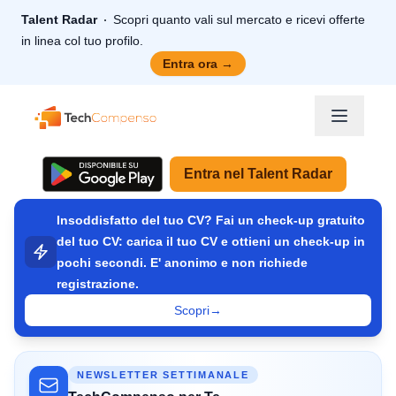
Talent Radar
Scopri quanto vali sul mercato e ricevi offerte
in linea col tuo profilo.
Entra ora
→
TechCompenso
Entra nel Talent Radar
Insoddisfatto del tuo CV? Fai un check-up gratuito
del tuo CV: carica il tuo CV e ottieni un check-up in
pochi secondi. E' anonimo e non richiede
registrazione.
Scopri
→
NEWSLETTER SETTIMANALE