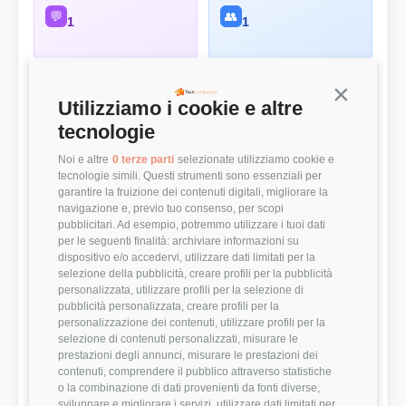
💬
👥
1
1
Continua s
Utilizziamo i cookie e altre
Panoramica Rapida
tecnologie
💰 Top 3 Ruoli per Stipendio
Noi e altre
0 terze parti
selezionate utilizziamo cookie e
tecnologie simili. Questi strumenti sono essenziali per
Retribuzioni annuali lorde (RAL) medie per le posizioni più
remunerate
garantire la fruizione dei contenuti digitali, migliorare la
navigazione e, previo tuo consenso, per scopi
Developer
31.000 €
pubblicitari. Ad esempio, potremmo utilizzare i tuoi dati
per le seguenti finalità: archiviare informazioni su
dispositivo e/o accedervi, utilizzare dati limitati per la
⭐ Valutazioni
selezione della pubblicità, creare profili per la pubblicità
personalizzata, utilizzare profili per la selezione di
Punteggi medi basati sulle recensioni della community
pubblicità personalizzata, creare profili per la
personalizzazione dei contenuti, utilizzare profili per la
Modernità Stack Tecnologico
4/5
selezione di contenuti personalizzati, misurare le
prestazioni degli annunci, misurare le prestazioni dei
Bilanciamento Vita-Lavoro
4/5
contenuti, comprendere il pubblico attraverso statistiche
o la combinazione di dati provenienti da fonti diverse,
sviluppare e migliorare i servizi, utilizzare dati limitati per