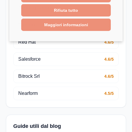
Bending Spoons
4.7/5
Rifiuta tutto
Maggiori informazioni
TheFork
4.7/5
Red Hat
4.6/5
Salesforce
4.6/5
Bitrock Srl
4.6/5
Nearform
4.5/5
Guide utili dal blog