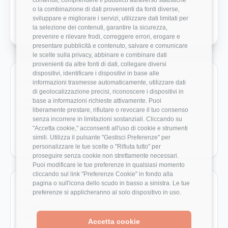
o la combinazione di dati provenienti da fonti diverse,
Crescita Professionale
2/5
sviluppare e migliorare i servizi, utilizzare dati limitati per
la selezione dei contenuti, garantire la sicurezza,
prevenire e rilevare frodi, correggere errori, erogare e
presentare pubblicità e contenuto, salvare e comunicare
le scelte sulla privacy, abbinare e combinare dati
provenienti da altre fonti di dati, collegare diversi
dispositivi, identificare i dispositivi in base alle
Ruoli monitorati in Kolinpharma
informazioni trasmesse automaticamente, utilizzare dati
di geolocalizzazione precisi, riconoscere i dispositivi in
Vai direttamente ai ruoli con dati disponibili e benchmark
base a informazioni richieste attivamente. Puoi
salariali reali.
liberamente prestare, rifiutare o revocare il tuo consenso
senza incorrere in limitazioni sostanziali. Cliccando su
"Accetta cookie," acconsenti all'uso di cookie e strumenti
Sales Development Representative
32.000 €
simili. Utilizza il pulsante "Gestisci Preferenze" per
personalizzare le tue scelte o "Rifiuta tutto" per
proseguire senza cookie non strettamente necessari.
Puoi modificare le tue preferenze in qualsiasi momento
cliccando sul link "Preferenze Cookie" in fondo alla
pagina o sull'icona dello scudo in basso a sinistra. Le tue
Aziende da confrontare
preferenze si applicheranno al solo dispositivo in uso.
Pagine azienda utili per estendere il confronto su
stipendio, rating e recensioni.
Accetta cookie