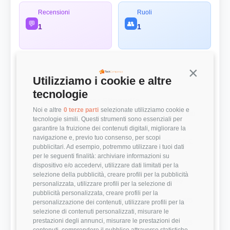
Recensioni
Ruoli
💬
👥
1
1
Continua s
Utilizziamo i cookie e altre
Panoramica Rapida
tecnologie
💰 Top 3 Ruoli per Stipendio
Noi e altre
0 terze parti
selezionate utilizziamo cookie e
Retribuzioni annuali lorde (RAL) medie per le posizioni più
tecnologie simili. Questi strumenti sono essenziali per
remunerate
garantire la fruizione dei contenuti digitali, migliorare la
navigazione e, previo tuo consenso, per scopi
Sales Development Representative
32.000 €
pubblicitari. Ad esempio, potremmo utilizzare i tuoi dati
per le seguenti finalità: archiviare informazioni su
dispositivo e/o accedervi, utilizzare dati limitati per la
⭐ Valutazioni
selezione della pubblicità, creare profili per la pubblicità
Punteggi medi basati sulle recensioni della community
personalizzata, utilizzare profili per la selezione di
pubblicità personalizzata, creare profili per la
Modernità Stack Tecnologico
5/5
personalizzazione dei contenuti, utilizzare profili per la
selezione di contenuti personalizzati, misurare le
prestazioni degli annunci, misurare le prestazioni dei
Bilanciamento Vita-Lavoro
4/5
contenuti, comprendere il pubblico attraverso statistiche