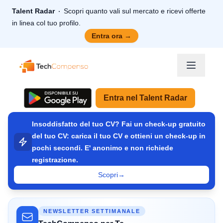
Talent Radar
Scopri quanto vali sul mercato e ricevi offerte
in linea col tuo profilo.
Entra ora
→
TechCompenso
Entra nel Talent Radar
Insoddisfatto del tuo CV? Fai un check-up gratuito
del tuo CV: carica il tuo CV e ottieni un check-up in
pochi secondi. E' anonimo e non richiede
registrazione.
Scopri
→
NEWSLETTER SETTIMANALE