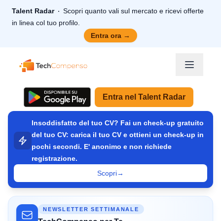
Talent Radar
Scopri quanto vali sul mercato e ricevi offerte
in linea col tuo profilo.
Entra ora
→
TechCompenso
Entra nel Talent Radar
Insoddisfatto del tuo CV? Fai un check-up gratuito
del tuo CV: carica il tuo CV e ottieni un check-up in
pochi secondi. E' anonimo e non richiede
registrazione.
Scopri
→
NEWSLETTER SETTIMANALE