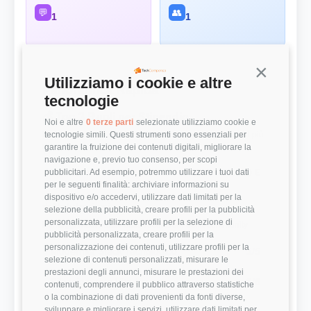
💬
👥
1
1
Continua s
Utilizziamo i cookie e altre
Panoramica Rapida
tecnologie
💰 Top 3 Ruoli per Stipendio
Noi e altre
0 terze parti
selezionate utilizziamo cookie e
tecnologie simili. Questi strumenti sono essenziali per
Retribuzioni annuali lorde (RAL) medie per le posizioni più
remunerate
garantire la fruizione dei contenuti digitali, migliorare la
navigazione e, previo tuo consenso, per scopi
Sales
47.000 €
pubblicitari. Ad esempio, potremmo utilizzare i tuoi dati
per le seguenti finalità: archiviare informazioni su
dispositivo e/o accedervi, utilizzare dati limitati per la
⭐ Valutazioni
selezione della pubblicità, creare profili per la pubblicità
personalizzata, utilizzare profili per la selezione di
Punteggi medi basati sulle recensioni della community
pubblicità personalizzata, creare profili per la
personalizzazione dei contenuti, utilizzare profili per la
Modernità Stack Tecnologico
1/5
selezione di contenuti personalizzati, misurare le
prestazioni degli annunci, misurare le prestazioni dei
Bilanciamento Vita-Lavoro
5/5
contenuti, comprendere il pubblico attraverso statistiche
o la combinazione di dati provenienti da fonti diverse,
sviluppare e migliorare i servizi, utilizzare dati limitati per