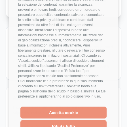
Crescita Professionale
1/5
la selezione dei contenuti, garantire la sicurezza,
prevenire e rilevare frodi, correggere errori, erogare e
presentare pubblicità e contenuto, salvare e comunicare
le scelte sulla privacy, abbinare e combinare dati
provenienti da altre fonti di dati, collegare diversi
dispositivi, identificare i dispositivi in base alle
informazioni trasmesse automaticamente, utilizzare dati
Ruoli monitorati in Kulzer
di geolocalizzazione precisi, riconoscere i dispositivi in
base a informazioni richieste attivamente. Puoi
Vai direttamente ai ruoli con dati disponibili e benchmark
liberamente prestare, rifiutare o revocare il tuo consenso
salariali reali.
senza incorrere in limitazioni sostanziali. Cliccando su
"Accetta cookie," acconsenti all'uso di cookie e strumenti
simili. Utilizza il pulsante "Gestisci Preferenze" per
Sales
47.000 €
personalizzare le tue scelte o "Rifiuta tutto" per
proseguire senza cookie non strettamente necessari.
Puoi modificare le tue preferenze in qualsiasi momento
cliccando sul link "Preferenze Cookie" in fondo alla
pagina o sull'icona dello scudo in basso a sinistra. Le tue
preferenze si applicheranno al solo dispositivo in uso.
Aziende da confrontare
Pagine azienda utili per estendere il confronto su
Accetta cookie
stipendio, rating e recensioni.
Rifiuta tutto
Bending Spoons
4.7/5