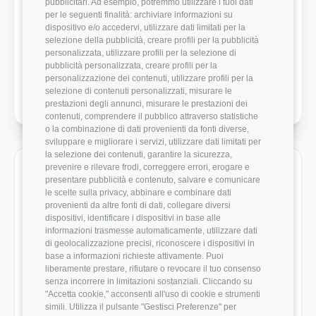
pubblicitari. Ad esempio, potremmo utilizzare i tuoi dati
per le seguenti finalità: archiviare informazioni su
Modernità Stack Tecnologico
3.9/5
dispositivo e/o accedervi, utilizzare dati limitati per la
selezione della pubblicità, creare profili per la pubblicità
Bilanciamento Vita-Lavoro
4.5/5
personalizzata, utilizzare profili per la selezione di
pubblicità personalizzata, creare profili per la
personalizzazione dei contenuti, utilizzare profili per la
Crescita Professionale
3.4/5
selezione di contenuti personalizzati, misurare le
prestazioni degli annunci, misurare le prestazioni dei
contenuti, comprendere il pubblico attraverso statistiche
o la combinazione di dati provenienti da fonti diverse,
sviluppare e migliorare i servizi, utilizzare dati limitati per
la selezione dei contenuti, garantire la sicurezza,
prevenire e rilevare frodi, correggere errori, erogare e
Ruoli monitorati in Kyndryl
presentare pubblicità e contenuto, salvare e comunicare
le scelte sulla privacy, abbinare e combinare dati
Vai direttamente ai ruoli con dati disponibili e benchmark
provenienti da altre fonti di dati, collegare diversi
salariali reali.
dispositivi, identificare i dispositivi in base alle
informazioni trasmesse automaticamente, utilizzare dati
di geolocalizzazione precisi, riconoscere i dispositivi in
Cybersecurity Analyst
31.667 €
base a informazioni richieste attivamente. Puoi
liberamente prestare, rifiutare o revocare il tuo consenso
senza incorrere in limitazioni sostanziali. Cliccando su
DevOps Engineer
55.000 €
"Accetta cookie," acconsenti all'uso di cookie e strumenti
simili. Utilizza il pulsante "Gestisci Preferenze" per