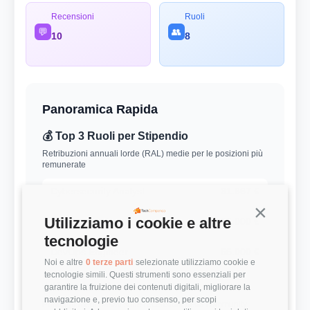
Recensioni
Ruoli
💬
👥
10
8
Panoramica Rapida
💰 Top 3 Ruoli per Stipendio
Retribuzioni annuali lorde (RAL) medie per le posizioni più
remunerate
Cybersecurity Analyst
31.667 €
Continua s
Utilizziamo i cookie e altre
DevOps Engineer
55.000 €
tecnologie
DevOps Engineer
55.000 €
Noi e altre
0 terze parti
selezionate utilizziamo cookie e
tecnologie simili. Questi strumenti sono essenziali per
⭐ Valutazioni
garantire la fruizione dei contenuti digitali, migliorare la
navigazione e, previo tuo consenso, per scopi
Punteggi medi basati sulle recensioni della community