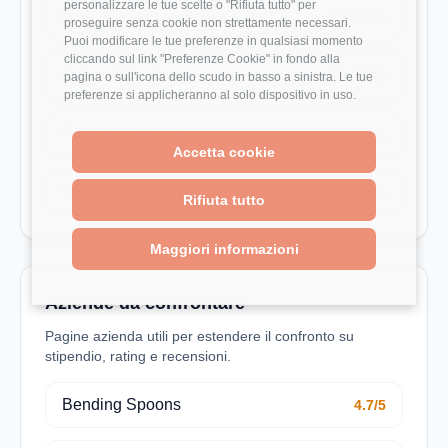
personalizzare le tue scelte o "Rifiuta tutto" per
Engineering Manager
76.500 €
proseguire senza cookie non strettamente necessari.
Puoi modificare le tue preferenze in qualsiasi momento
cliccando sul link "Preferenze Cookie" in fondo alla
Network Engineer
32.500 €
pagina o sull'icona dello scudo in basso a sinistra. Le tue
preferenze si applicheranno al solo dispositivo in uso.
Project Manager
40.000 €
Accetta cookie
Systems Administrator
55.000 €
Rifiuta tutto
Maggiori informazioni
Aziende da confrontare
Pagine azienda utili per estendere il confronto su
stipendio, rating e recensioni.
Bending Spoons
4.7/5