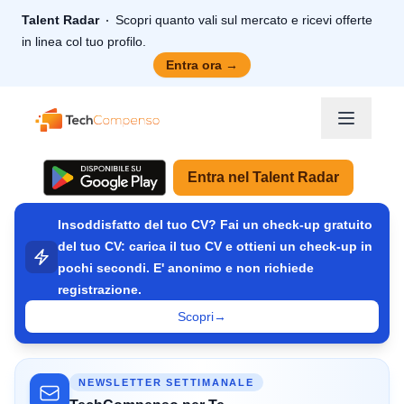
Talent Radar
Scopri quanto vali sul mercato e ricevi offerte
in linea col tuo profilo.
Entra ora
→
TechCompenso
Entra nel Talent Radar
Insoddisfatto del tuo CV? Fai un check-up gratuito
del tuo CV: carica il tuo CV e ottieni un check-up in
pochi secondi. E' anonimo e non richiede
registrazione.
Scopri
→
NEWSLETTER SETTIMANALE