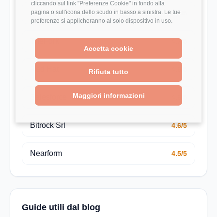
cliccando sul link "Preferenze Cookie" in fondo alla
pagina o sull'icona dello scudo in basso a sinistra. Le tue
Bending Spoons
4.7/5
preferenze si applicheranno al solo dispositivo in uso.
TheFork
4.7/5
Accetta cookie
Red Hat
4.6/5
Rifiuta tutto
Maggiori informazioni
Salesforce
4.6/5
Bitrock Srl
4.6/5
Nearform
4.5/5
Guide utili dal blog