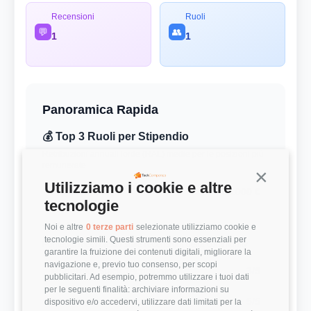
Recensioni
Ruoli
💬
👥
1
1
Panoramica Rapida
💰 Top 3 Ruoli per Stipendio
Retribuzioni annuali lorde (RAL) medie per le posizioni più
remunerate
Continua s
Utilizziamo i cookie e altre
Project Manager
36.000 €
tecnologie
⭐ Valutazioni
Noi e altre
0 terze parti
selezionate utilizziamo cookie e
tecnologie simili. Questi strumenti sono essenziali per
Punteggi medi basati sulle recensioni della community
garantire la fruizione dei contenuti digitali, migliorare la
navigazione e, previo tuo consenso, per scopi
Modernità Stack Tecnologico
3/5
pubblicitari. Ad esempio, potremmo utilizzare i tuoi dati
per le seguenti finalità: archiviare informazioni su
Bilanciamento Vita-Lavoro
5/5
dispositivo e/o accedervi, utilizzare dati limitati per la