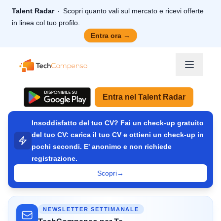
Talent Radar
Scopri quanto vali sul mercato e ricevi offerte
in linea col tuo profilo.
Entra ora
→
TechCompenso
Entra nel Talent Radar
Insoddisfatto del tuo CV? Fai un check-up gratuito
del tuo CV: carica il tuo CV e ottieni un check-up in
pochi secondi. E' anonimo e non richiede
registrazione.
Scopri
→
NEWSLETTER SETTIMANALE