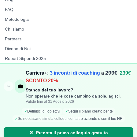
FAQ
Metodologia
Chi siamo
Partners
Dicono di Noi
Report Stipendi 2025
FuffAnnuncio
299€
Carriera+:
3 incontri di coaching
a
239€
LiberiPro
SCONTO 20%
💼
Stanco del tuo lavoro?
Non sperare che le cose cambino da sole, agisci.
Valido fino al 31 Agosto 2026
©
2026
TechCompenso. Tutti i diritti riservati. | P.IVA:
✓
Definisci gli obiettivi
✓
Segui il piano creato per te
IT17417781006
✓
Se necessario simula colloqui con altre aziende o con il tuo HR
Privacy Policy
Cookie Policy
🎯
Prenota il primo colloquio gratuito