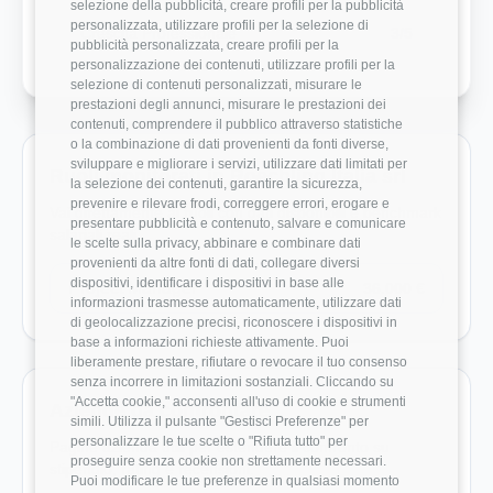
selezione della pubblicità, creare profili per la pubblicità
personalizzata, utilizzare profili per la selezione di
Crescita Professionale
3/5
pubblicità personalizzata, creare profili per la
personalizzazione dei contenuti, utilizzare profili per la
selezione di contenuti personalizzati, misurare le
prestazioni degli annunci, misurare le prestazioni dei
contenuti, comprendere il pubblico attraverso statistiche
o la combinazione di dati provenienti da fonti diverse,
sviluppare e migliorare i servizi, utilizzare dati limitati per
Ruoli monitorati in Roechling Italia srl
la selezione dei contenuti, garantire la sicurezza,
prevenire e rilevare frodi, correggere errori, erogare e
Vai direttamente ai ruoli con dati disponibili e benchmark
presentare pubblicità e contenuto, salvare e comunicare
salariali reali.
le scelte sulla privacy, abbinare e combinare dati
provenienti da altre fonti di dati, collegare diversi
dispositivi, identificare i dispositivi in base alle
Project Manager
36.000 €
informazioni trasmesse automaticamente, utilizzare dati
di geolocalizzazione precisi, riconoscere i dispositivi in
base a informazioni richieste attivamente. Puoi
liberamente prestare, rifiutare o revocare il tuo consenso
senza incorrere in limitazioni sostanziali. Cliccando su
"Accetta cookie," acconsenti all'uso di cookie e strumenti
Aziende da confrontare
simili. Utilizza il pulsante "Gestisci Preferenze" per
personalizzare le tue scelte o "Rifiuta tutto" per
Pagine azienda utili per estendere il confronto su
proseguire senza cookie non strettamente necessari.
stipendio, rating e recensioni.
Puoi modificare le tue preferenze in qualsiasi momento