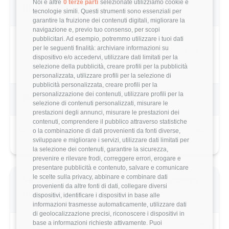
Noi e altre
0 terze parti
selezionate utilizziamo cookie e
di questo utente
tecnologie simili. Questi strumenti sono essenziali per
garantire la fruizione dei contenuti digitali, migliorare la
navigazione e, previo tuo consenso, per scopi
pubblicitari. Ad esempio, potremmo utilizzare i tuoi dati
per le seguenti finalità: archiviare informazioni su
4.4/5
Basato su 5 parametri di valutazione
dispositivo e/o accedervi, utilizzare dati limitati per la
selezione della pubblicità, creare profili per la pubblicità
personalizzata, utilizzare profili per la selezione di
pubblicità personalizzata, creare profili per la
personalizzazione dei contenuti, utilizzare profili per la
Benefits & Compensi
selezione di contenuti personalizzati, misurare le
prestazioni degli annunci, misurare le prestazioni dei
contenuti, comprendere il pubblico attraverso statistiche
Stock Options
No
o la combinazione di dati provenienti da fonti diverse,
sviluppare e migliorare i servizi, utilizzare dati limitati per
la selezione dei contenuti, garantire la sicurezza,
prevenire e rilevare frodi, correggere errori, erogare e
presentare pubblicità e contenuto, salvare e comunicare
le scelte sulla privacy, abbinare e combinare dati
Valutazione dettagliata Bending Spoons
provenienti da altre fonti di dati, collegare diversi
di questo utente
dispositivi, identificare i dispositivi in base alle
informazioni trasmesse automaticamente, utilizzare dati
di geolocalizzazione precisi, riconoscere i dispositivi in
base a informazioni richieste attivamente. Puoi
Work-Life Balance
2/5