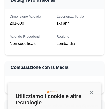
Dettagli Professionali
Dimensione Azienda
Esperienza Totale
201-500
1-3 anni
Aziende Precedenti
Regione
Non specificato
Lombardia
Comparazione con la Media
Continua s
Utilizziamo i cookie e altre
tecnologie
Valutazione complessiva Bending Spoons