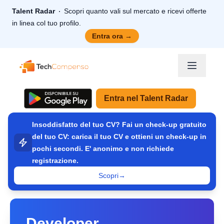
Talent Radar
Scopri quanto vali sul mercato e ricevi offerte
in linea col tuo profilo.
Entra ora
→
TechCompenso
Entra nel Talent Radar
Insoddisfatto del tuo CV? Fai un check-up gratuito
del tuo CV: carica il tuo CV e ottieni un check-up in
pochi secondi. E' anonimo e non richiede
registrazione.
Scopri
→
Developer