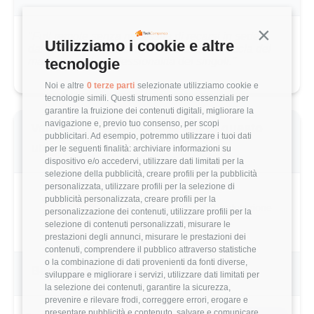
Continua s
"Full remote senza necessità di recarsi in sede o
Utilizziamo i cookie e altre
dal cliente con frequenza prestabilita. Fiducia dei
tecnologie
manager nella professionalità dei singoli."
Noi e altre
0 terze parti
selezionate utilizziamo cookie e
tecnologie simili. Questi strumenti sono essenziali per
garantire la fruizione dei contenuti digitali, migliorare la
navigazione e, previo tuo consenso, per scopi
Valutazione complessiva Bip di questo
pubblicitari. Ad esempio, potremmo utilizzare i tuoi dati
utente
per le seguenti finalità: archiviare informazioni su
dispositivo e/o accedervi, utilizzare dati limitati per la
selezione della pubblicità, creare profili per la pubblicità
personalizzata, utilizzare profili per la selezione di
pubblicità personalizzata, creare profili per la
2.8/5
Basato su 5 parametri di valutazione
personalizzazione dei contenuti, utilizzare profili per la
selezione di contenuti personalizzati, misurare le
prestazioni degli annunci, misurare le prestazioni dei
contenuti, comprendere il pubblico attraverso statistiche
o la combinazione di dati provenienti da fonti diverse,
Benefits & Compensi
sviluppare e migliorare i servizi, utilizzare dati limitati per
la selezione dei contenuti, garantire la sicurezza,
prevenire e rilevare frodi, correggere errori, erogare e
presentare pubblicità e contenuto, salvare e comunicare