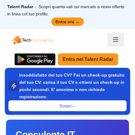
Talent Radar
Scopri quanto vali sul mercato e ricevi offerte
in linea col tuo profilo.
Entra ora
→
TechCompenso
Entra nel Talent Radar
Insoddisfatto del tuo CV? Fai un check-up gratuito
del tuo CV: carica il tuo CV e ottieni un check-up in
pochi secondi. E' anonimo e non richiede
registrazione.
Scopri
→
Consulente IT