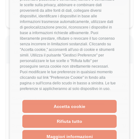
Buoni Pasto
7€/giorno
le scelte sulla privacy, abbinare e combinare dati
provenienti da altre fonti di dati, collegare diversi
Stock Options
No
dispositivi, identificare i dispositivi in base alle
informazioni trasmesse automaticamente, utilizzare dati
di geolocalizzazione precisi, riconoscere i dispositivi in
base a informazioni richieste attivamente. Puoi
liberamente prestare, rifiutare o revocare il tuo consenso
Valutazione dettagliata Bip di questo
senza incorrere in limitazioni sostanziali. Cliccando su
"Accetta cookie," acconsenti all'uso di cookie e strumenti
utente
simili. Utilizza il pulsante "Gestisci Preferenze" per
personalizzare le tue scelte o "Rifiuta tutto" per
proseguire senza cookie non strettamente necessari.
Work-Life Balance
4/5
Puoi modificare le tue preferenze in qualsiasi momento
cliccando sul link "Preferenze Cookie" in fondo alla
pagina o sull'icona dello scudo in basso a sinistra. Le tue
Crescita Professionale
2/5
preferenze si applicheranno al solo dispositivo in uso.
Stack Tecnologico
4/5
Accetta cookie
Benefits
1/5
Rifiuta tutto
Formazione
3/5
Maggiori informazioni