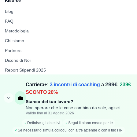
Risorse
Blog
FAQ
Metodologia
Chi siamo
Partners
Dicono di Noi
Report Stipendi 2025
FuffAnnuncio
299€
Carriera+:
3 incontri di coaching
a
239€
LiberiPro
SCONTO 20%
💼
Stanco del tuo lavoro?
Non sperare che le cose cambino da sole, agisci.
Valido fino al 31 Agosto 2026
©
2026
TechCompenso. Tutti i diritti riservati. | P.IVA:
✓
Definisci gli obiettivi
✓
Segui il piano creato per te
IT17417781006
✓
Se necessario simula colloqui con altre aziende o con il tuo HR