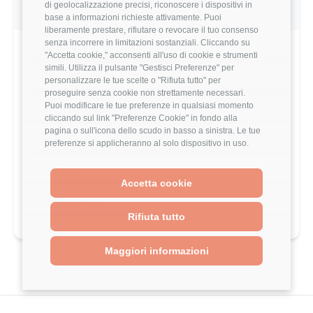
questo utente
di geolocalizzazione precisi, riconoscere i dispositivi in
base a informazioni richieste attivamente. Puoi
liberamente prestare, rifiutare o revocare il tuo consenso
senza incorrere in limitazioni sostanziali. Cliccando su
Work-Life Balance
3/5
"Accetta cookie," acconsenti all'uso di cookie e strumenti
simili. Utilizza il pulsante "Gestisci Preferenze" per
Crescita Professionale
2/5
personalizzare le tue scelte o "Rifiuta tutto" per
proseguire senza cookie non strettamente necessari.
Puoi modificare le tue preferenze in qualsiasi momento
Stack Tecnologico
3/5
cliccando sul link "Preferenze Cookie" in fondo alla
pagina o sull'icona dello scudo in basso a sinistra. Le tue
Benefits
3/5
preferenze si applicheranno al solo dispositivo in uso.
Formazione
2/5
Accetta cookie
Indice Benessere
3/5
Rifiuta tutto
Maggiori informazioni