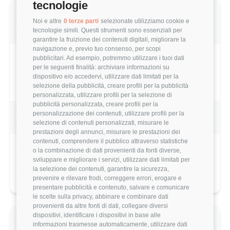
tecnologie
Valutazione complessiva BorgWarner di
Noi e altre
0 terze parti
selezionate utilizziamo cookie e
questo utente
tecnologie simili. Questi strumenti sono essenziali per
garantire la fruizione dei contenuti digitali, migliorare la
navigazione e, previo tuo consenso, per scopi
pubblicitari. Ad esempio, potremmo utilizzare i tuoi dati
per le seguenti finalità: archiviare informazioni su
2.6/5
Basato su 5 parametri di valutazione
dispositivo e/o accedervi, utilizzare dati limitati per la
selezione della pubblicità, creare profili per la pubblicità
personalizzata, utilizzare profili per la selezione di
pubblicità personalizzata, creare profili per la
personalizzazione dei contenuti, utilizzare profili per la
Benefits & Compensi
selezione di contenuti personalizzati, misurare le
prestazioni degli annunci, misurare le prestazioni dei
contenuti, comprendere il pubblico attraverso statistiche
Stock Options
No
o la combinazione di dati provenienti da fonti diverse,
sviluppare e migliorare i servizi, utilizzare dati limitati per
la selezione dei contenuti, garantire la sicurezza,
Bonus Annuale
3000€
prevenire e rilevare frodi, correggere errori, erogare e
presentare pubblicità e contenuto, salvare e comunicare
le scelte sulla privacy, abbinare e combinare dati
provenienti da altre fonti di dati, collegare diversi
dispositivi, identificare i dispositivi in base alle
Valutazione dettagliata BorgWarner di
informazioni trasmesse automaticamente, utilizzare dati