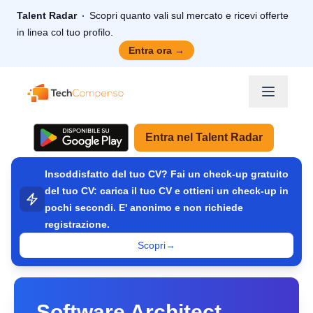
Talent Radar
Scopri quanto vali sul mercato e ricevi offerte
in linea col tuo profilo.
Entra ora
→
TechCompenso
Entra nel Talent Radar
Insoddisfatto del tuo CV? Fai un check-up gratuito
del tuo CV: carica il tuo CV e ottieni un check-up in
pochi secondi. E' anonimo e non richiede
registrazione.
Scopri
→
Software Architect