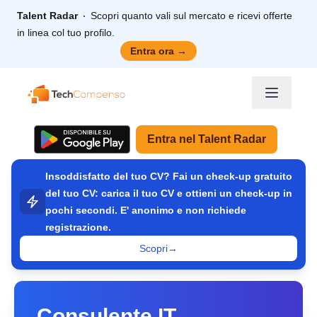
Talent Radar
Scopri quanto vali sul mercato e ricevi offerte
in linea col tuo profilo.
Entra ora
→
TechCompenso
Entra nel Talent Radar
Insoddisfatto del tuo CV? Fai un check-up gratuito
del tuo CV: carica il tuo CV e ottieni un check-up in
pochi secondi. E' anonimo e non richiede
registrazione.
Scopri
→
Consulente IT