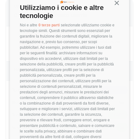
Continua s
Valutazione complessiva Deloitte
Utilizziamo i cookie e altre
tecnologie
Consulting di questo utente
Noi e altre
0 terze parti
selezionate utilizziamo cookie e
tecnologie simili. Questi strumenti sono essenziali per
garantire la fruizione dei contenuti digitali, migliorare la
2.6/5
Basato su 5 parametri di valutazione
navigazione e, previo tuo consenso, per scopi
pubblicitari. Ad esempio, potremmo utilizzare i tuoi dati
per le seguenti finalità: archiviare informazioni su
dispositivo e/o accedervi, utilizzare dati limitati per la
selezione della pubblicità, creare profili per la pubblicità
Benefits & Compensi
personalizzata, utilizzare profili per la selezione di
pubblicità personalizzata, creare profili per la
personalizzazione dei contenuti, utilizzare profili per la
selezione di contenuti personalizzati, misurare le
Buoni Pasto
7€/giorno
prestazioni degli annunci, misurare le prestazioni dei
contenuti, comprendere il pubblico attraverso statistiche
Stock Options
No
o la combinazione di dati provenienti da fonti diverse,
sviluppare e migliorare i servizi, utilizzare dati limitati per
la selezione dei contenuti, garantire la sicurezza,
Bonus Annuale
1500€
prevenire e rilevare frodi, correggere errori, erogare e
presentare pubblicità e contenuto, salvare e comunicare
Auto Aziendale
Sì
le scelte sulla privacy, abbinare e combinare dati
provenienti da altre fonti di dati, collegare diversi