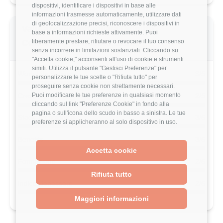
dispositivi, identificare i dispositivi in base alle
informazioni trasmesse automaticamente, utilizzare dati
di geolocalizzazione precisi, riconoscere i dispositivi in
Valutazione dettagliata Deloitte
base a informazioni richieste attivamente. Puoi
liberamente prestare, rifiutare o revocare il tuo consenso
Consulting di questo utente
senza incorrere in limitazioni sostanziali. Cliccando su
"Accetta cookie," acconsenti all'uso di cookie e strumenti
simili. Utilizza il pulsante "Gestisci Preferenze" per
Work-Life Balance
3/5
personalizzare le tue scelte o "Rifiuta tutto" per
proseguire senza cookie non strettamente necessari.
Puoi modificare le tue preferenze in qualsiasi momento
Crescita Professionale
2/5
cliccando sul link "Preferenze Cookie" in fondo alla
pagina o sull'icona dello scudo in basso a sinistra. Le tue
Stack Tecnologico
3/5
preferenze si applicheranno al solo dispositivo in uso.
Benefits
3/5
Accetta cookie
Formazione
2/5
Rifiuta tutto
Indice Benessere
2/5
Maggiori informazioni