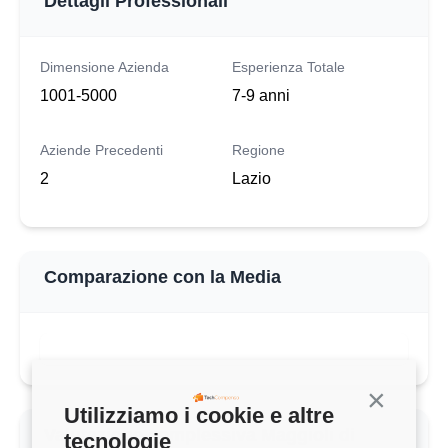
Dettagli Professionali
Dimensione Azienda
Esperienza Totale
1001-5000
7-9 anni
Aziende Precedenti
Regione
2
Lazio
Comparazione con la Media
QUESTO STIPENDIO
40.000 €
Continua s
Utilizziamo i cookie e altre
tecnologie
MEDIA CONSULENTE IT (7-9 ANNI)