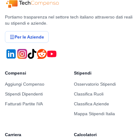
Benefits & Compensi
Buoni Pasto
5€/giorno
Stock Options
No
Valutazione dettagliata Maggioli di questo
utente
Work-Life Balance
4/5
Crescita Professionale
3/5
Stack Tecnologico
2/5