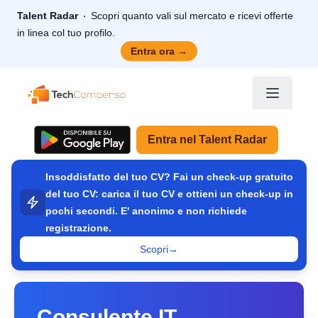
Talent Radar
Scopri quanto vali sul mercato e ricevi offerte
in linea col tuo profilo.
Entra ora
→
TechCompenso
Entra nel Talent Radar
Insoddisfatto del tuo CV? Fai un check-up gratuito
del tuo CV: carica il tuo CV e ottieni un check-up in
pochi secondi. E' anonimo e non richiede
registrazione.
Scopri
→
Consulente IT