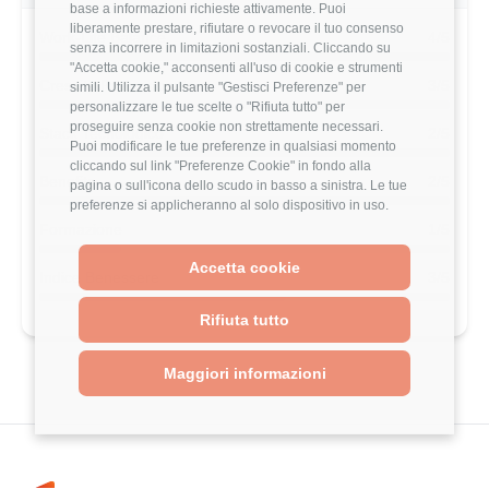
stipendio?
base a informazioni richieste attivamente. Puoi
liberamente prestare, rifiutare o revocare il tuo consenso
Scopri come il tuo stipendio si posiziona
senza incorrere in limitazioni sostanziali. Cliccando su
rispetto al mercato con analisi
"Accetta cookie," acconsenti all'uso di cookie e strumenti
dettagliate per ruolo, esperienza e
simili. Utilizza il pulsante "Gestisci Preferenze" per
località.
personalizzare le tue scelte o "Rifiuta tutto" per
proseguire senza cookie non strettamente necessari.
Puoi modificare le tue preferenze in qualsiasi momento
Vai al comparatore completo
cliccando sul link "Preferenze Cookie" in fondo alla
pagina o sull'icona dello scudo in basso a sinistra. Le tue
preferenze si applicheranno al solo dispositivo in uso.
Accetta cookie
Valutazione complessiva Maggioli di
Rifiuta tutto
questo utente
Maggiori informazioni
2.4/5
Basato su 5 parametri di valutazione