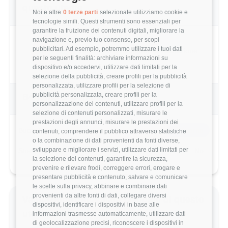
41,339 €
Noi e altre
0 terze parti
selezionate utilizziamo cookie e
tecnologie simili. Questi strumenti sono essenziali per
garantire la fruizione dei contenuti digitali, migliorare la
Questo stipendio è al
39
° percentile
navigazione e, previo tuo consenso, per scopi
-3.24% rispetto alla media
pubblicitari. Ad esempio, potremmo utilizzare i tuoi dati
per le seguenti finalità: archiviare informazioni su
dispositivo e/o accedervi, utilizzare dati limitati per la
Statistiche
selezione della pubblicità, creare profili per la pubblicità
personalizzata, utilizzare profili per la selezione di
pubblicità personalizzata, creare profili per la
Campione
personalizzazione dei contenuti, utilizzare profili per la
928 stipendi
selezione di contenuti personalizzati, misurare le
prestazioni degli annunci, misurare le prestazioni dei
contenuti, comprendere il pubblico attraverso statistiche
o la combinazione di dati provenienti da fonti diverse,
Esperienza
sviluppare e migliorare i servizi, utilizzare dati limitati per
la selezione dei contenuti, garantire la sicurezza,
7-9 anni
prevenire e rilevare frodi, correggere errori, erogare e
presentare pubblicità e contenuto, salvare e comunicare
le scelte sulla privacy, abbinare e combinare dati
provenienti da altre fonti di dati, collegare diversi
dispositivi, identificare i dispositivi in base alle
informazioni trasmesse automaticamente, utilizzare dati
Vuoi comparare il tuo
di geolocalizzazione precisi, riconoscere i dispositivi in