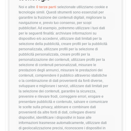
46,608 €
Noi e altre
0 terze parti
selezionate utilizziamo cookie e
tecnologie simili. Questi strumenti sono essenziali per
garantire la fruizione dei contenuti digitali, migliorare la
Questo stipendio è al
50
° percentile
navigazione e, previo tuo consenso, per scopi
-1.30% rispetto alla media
pubblicitari. Ad esempio, potremmo utilizzare i tuoi dati
per le seguenti finalità: archiviare informazioni su
dispositivo e/o accedervi, utilizzare dati limitati per la
Statistiche
selezione della pubblicità, creare profili per la pubblicità
personalizzata, utilizzare profili per la selezione di
pubblicità personalizzata, creare profili per la
Campione
personalizzazione dei contenuti, utilizzare profili per la
843 stipendi
selezione di contenuti personalizzati, misurare le
prestazioni degli annunci, misurare le prestazioni dei
contenuti, comprendere il pubblico attraverso statistiche
o la combinazione di dati provenienti da fonti diverse,
Esperienza
sviluppare e migliorare i servizi, utilizzare dati limitati per
la selezione dei contenuti, garantire la sicurezza,
1-3 anni
prevenire e rilevare frodi, correggere errori, erogare e
presentare pubblicità e contenuto, salvare e comunicare
le scelte sulla privacy, abbinare e combinare dati
provenienti da altre fonti di dati, collegare diversi
dispositivi, identificare i dispositivi in base alle
informazioni trasmesse automaticamente, utilizzare dati
Vuoi comparare il tuo
di geolocalizzazione precisi, riconoscere i dispositivi in