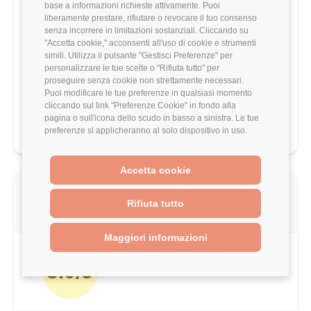
stipendio?
base a informazioni richieste attivamente. Puoi
liberamente prestare, rifiutare o revocare il tuo consenso
Scopri come il tuo stipendio si posiziona
senza incorrere in limitazioni sostanziali. Cliccando su
rispetto al mercato con analisi
"Accetta cookie," acconsenti all'uso di cookie e strumenti
dettagliate per ruolo, esperienza e
simili. Utilizza il pulsante "Gestisci Preferenze" per
località.
personalizzare le tue scelte o "Rifiuta tutto" per
proseguire senza cookie non strettamente necessari.
Puoi modificare le tue preferenze in qualsiasi momento
Vai al comparatore completo
cliccando sul link "Preferenze Cookie" in fondo alla
pagina o sull'icona dello scudo in basso a sinistra. Le tue
preferenze si applicheranno al solo dispositivo in uso.
Accetta cookie
Valutazione complessiva Spindox di
Rifiuta tutto
questo utente
Maggiori informazioni
3.0/5
Basato su 5 parametri di valutazione