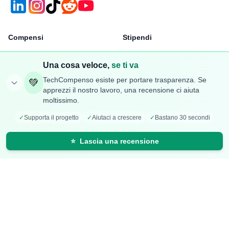
Compensi
Stipendi
Aggiungi Compenso
Osservatorio Stipendi
Una cosa veloce,
se ti va
Stipendi Dipendenti
Classifica Ruoli
TechCompenso esiste per portare trasparenza. Se
💚
Fatturati Partite IVA
Classifica Aziende
apprezzi il nostro lavoro, una recensione ci aiuta
moltissimo.
Mappa Stipendi Italia
✓
Supporta il progetto
✓
Aiutaci a crescere
✓
Bastano 30 secondi
Carriera
Calcolatori
⭐
Lascia una recensione
Offerte di lavoro
Comparazione Stipendi
Talent Radar
Calcolo Stipendio Netto
Creazione Curriculum
Valuta Offerta di Lavoro
Carriera+
Calcolo Inflazione
Effetto Smart-Working