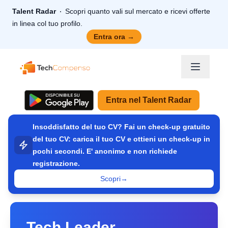
Talent Radar
Scopri quanto vali sul mercato e ricevi offerte
in linea col tuo profilo.
Entra ora
→
TechCompenso
Entra nel Talent Radar
Insoddisfatto del tuo CV? Fai un check-up gratuito
del tuo CV: carica il tuo CV e ottieni un check-up in
pochi secondi. E' anonimo e non richiede
registrazione.
Scopri
→
Tech Leader