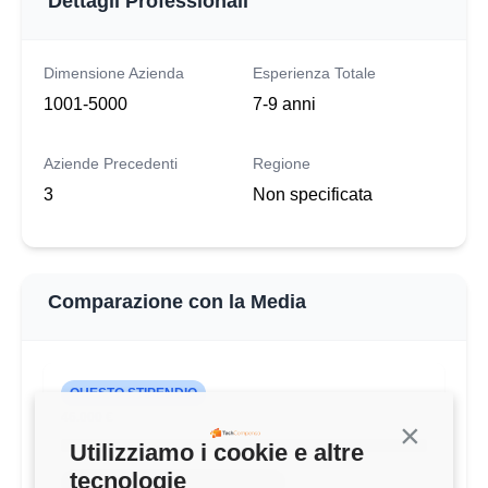
Dettagli Professionali
Dimensione Azienda
Esperienza Totale
1001-5000
7-9 anni
Aziende Precedenti
Regione
3
Non specificata
Comparazione con la Media
QUESTO STIPENDIO
46.000 €
Continua s
Utilizziamo i cookie e altre
tecnologie
MEDIA TECH LEADER (1-3 ANNI)