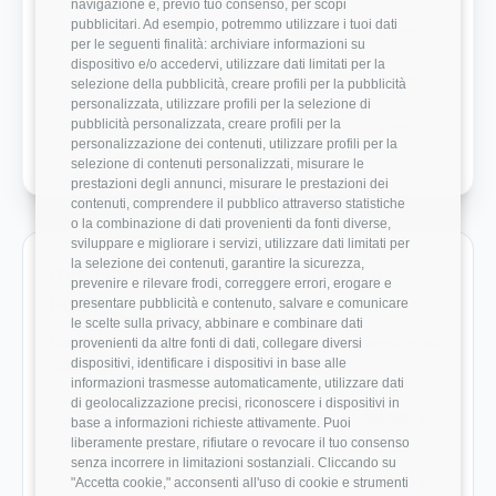
navigazione e, previo tuo consenso, per scopi
pubblicitari. Ad esempio, potremmo utilizzare i tuoi dati
Modernità Stack Tecnologico
2.5/5
per le seguenti finalità: archiviare informazioni su
dispositivo e/o accedervi, utilizzare dati limitati per la
Bilanciamento Vita-Lavoro
3.8/5
selezione della pubblicità, creare profili per la pubblicità
personalizzata, utilizzare profili per la selezione di
pubblicità personalizzata, creare profili per la
Crescita Professionale
2.6/5
personalizzazione dei contenuti, utilizzare profili per la
selezione di contenuti personalizzati, misurare le
prestazioni degli annunci, misurare le prestazioni dei
contenuti, comprendere il pubblico attraverso statistiche
o la combinazione di dati provenienti da fonti diverse,
sviluppare e migliorare i servizi, utilizzare dati limitati per
la selezione dei contenuti, garantire la sicurezza,
Ruoli monitorati in Be Shaping The
prevenire e rilevare frodi, correggere errori, erogare e
Future
presentare pubblicità e contenuto, salvare e comunicare
le scelte sulla privacy, abbinare e combinare dati
Vai direttamente ai ruoli con dati disponibili e benchmark
provenienti da altre fonti di dati, collegare diversi
dispositivi, identificare i dispositivi in base alle
salariali reali.
informazioni trasmesse automaticamente, utilizzare dati
di geolocalizzazione precisi, riconoscere i dispositivi in
Data Scientist
38.000 €
base a informazioni richieste attivamente. Puoi
liberamente prestare, rifiutare o revocare il tuo consenso
senza incorrere in limitazioni sostanziali. Cliccando su
Developer
31.350 €
"Accetta cookie," acconsenti all'uso di cookie e strumenti