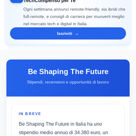
TechCompenso per Te
Ogni settimana annunci remote-friendly, sia ibridi che
full-remote, e consigli di carriera per muoverti meglio
nel mercato tech e digital in Italia.
Iscriviti
→
Be Shaping The Future
Stipendi, recensioni e opportunità di lavoro
IN BREVE
Be Shaping The Future in Italia ha uno
stipendio medio annuo di 34.380 euro, un