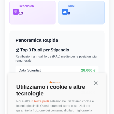
Recensioni
Ruoli
💬
👥
13
8
Panoramica Rapida
💰 Top 3 Ruoli per Stipendio
Retribuzioni annuali lorde (RAL) medie per le posizioni più
remunerate
Data Scientist
28.000 €
Data Scientist
38.000 €
Continua s
Utilizziamo i cookie e altre
tecnologie
Developer
28.580 €
Noi e altre
0 terze parti
selezionate utilizziamo cookie e
⭐ Valutazioni
tecnologie simili. Questi strumenti sono essenziali per
garantire la fruizione dei contenuti digitali, migliorare la
Punteggi medi basati sulle recensioni della community