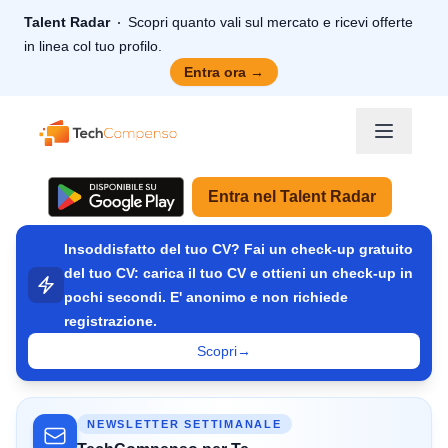
Talent Radar
Scopri quanto vali sul mercato e ricevi offerte
in linea col tuo profilo.
Entra ora
→
TechCompenso
Entra nel Talent Radar
Insoddisfatto del tuo CV? Fai un check-up gratuito
del tuo CV: carica il tuo CV e ottieni un check-up in
pochi secondi. E' anonimo e non richiede
registrazione.
Scopri
→
NEWSLETTER SETTIMANALE