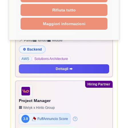
Technical Account Manager
🏢 Welyk x beSharp
Rifiuta tutto
3.9
FuffAnnuncio Score
Maggiori informazioni
💰
~ 45.000€ - 45.000€ all'anno
📍
🏢
💼
Pavia
Ibrido
Middle
⚙️
Backend
AWS
Solutions Architecture
Dettagli
➡️
Hiring Partner
Project Manager
🏢 Welyk x Hinto Group
3.9
FuffAnnuncio Score