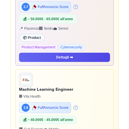
3.7
FuffAnnuncio Score
💰
~ 50.000€ - 65.000€ all'anno
📍
🏢
💼
Piacenza
Ibrido
Senior
📦
Product
Product Management
Cybersecurity
Dettagli
➡️
Machine Learning Engineer
🏢 Vita Health
3.9
FuffAnnuncio Score
💰
~ 40.000€ - 45.000€ all'anno