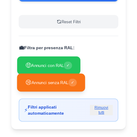
Reset Filtri
💼
Filtra per presenza RAL:
🤑
Annunci con RAL
✓
😢
Annunci senza RAL
✓
Filtri applicati
Rimuovi
⚡
tutti
automaticamente