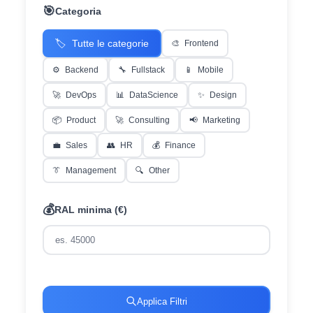
🎯
Categoria
🏷️
Tutte le categorie
🎨
Frontend
⚙️
Backend
🔧
Fullstack
📱
Mobile
🚀
DevOps
📊
DataScience
✨
Design
📦
Product
🚀
Consulting
📢
Marketing
💼
Sales
👥
HR
💰
Finance
👔
Management
🔍
Other
💰
RAL minima (€)
Applica Filtri