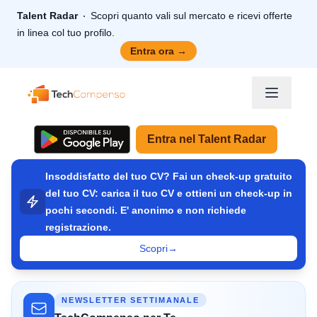
Talent Radar
Scopri quanto vali sul mercato e ricevi offerte
in linea col tuo profilo.
Entra ora
→
TechCompenso
Entra nel Talent Radar
Insoddisfatto del tuo CV? Fai un check-up gratuito
del tuo CV: carica il tuo CV e ottieni un check-up in
pochi secondi. E' anonimo e non richiede
registrazione.
Scopri
→
NEWSLETTER SETTIMANALE