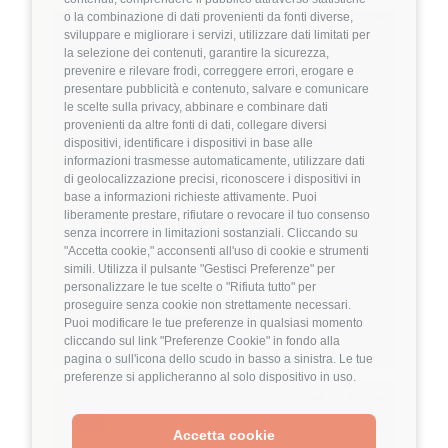
o la combinazione di dati provenienti da fonti diverse,
Hiring Partner
sviluppare e migliorare i servizi, utilizzare dati limitati per
la selezione dei contenuti, garantire la sicurezza,
prevenire e rilevare frodi, correggere errori, erogare e
Product Engineer
presentare pubblicità e contenuto, salvare e comunicare
🏢 Welyk x Callimacus.ai
le scelte sulla privacy, abbinare e combinare dati
provenienti da altre fonti di dati, collegare diversi
dispositivi, identificare i dispositivi in base alle
4
FuffAnnuncio Score
informazioni trasmesse automaticamente, utilizzare dati
di geolocalizzazione precisi, riconoscere i dispositivi in
💰
Fino a 85.000€ all'anno
base a informazioni richieste attivamente. Puoi
liberamente prestare, rifiutare o revocare il tuo consenso
📍
🏢
Milano
On-Site (fase iniziale) poi Ibrido
senza incorrere in limitazioni sostanziali. Cliccando su
💼
Middle/Senior
"Accetta cookie," acconsenti all'uso di cookie e strumenti
simili. Utilizza il pulsante "Gestisci Preferenze" per
⚙️
Backend
personalizzare le tue scelte o "Rifiuta tutto" per
TypeScript
Node.js
proseguire senza cookie non strettamente necessari.
Puoi modificare le tue preferenze in qualsiasi momento
Dettagli
➡️
cliccando sul link "Preferenze Cookie" in fondo alla
pagina o sull'icona dello scudo in basso a sinistra. Le tue
preferenze si applicheranno al solo dispositivo in uso.
Hiring Partner
Accetta cookie