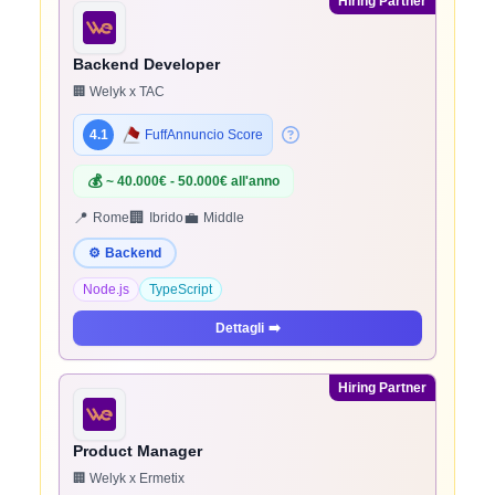
Hiring Partner
Backend Developer
🏢 Welyk x TAC
4.1
FuffAnnuncio Score
💰
~ 40.000€ - 50.000€ all'anno
📍
🏢
💼
Rome
Ibrido
Middle
⚙️
Backend
Node.js
TypeScript
Dettagli
➡️
Hiring Partner
Product Manager
🏢 Welyk x Ermetix