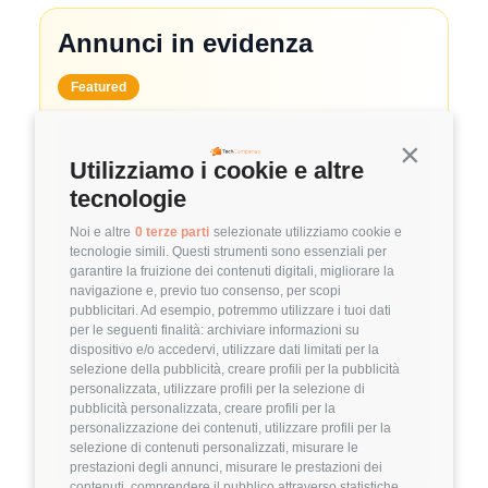
Annunci in evidenza
Featured
🤝
Hiring Partner
Continua s
Utilizziamo i cookie e altre
System Administrator
tecnologie
🏢 Clutch
Noi e altre
0 terze parti
selezionate utilizziamo cookie e
tecnologie simili. Questi strumenti sono essenziali per
3.8
FuffAnnuncio Score
garantire la fruizione dei contenuti digitali, migliorare la
navigazione e, previo tuo consenso, per scopi
💰
~ 50.000€ - 60.000€ all'anno
pubblicitari. Ad esempio, potremmo utilizzare i tuoi dati
per le seguenti finalità: archiviare informazioni su
📍
🏢
💼
Milano
Ibrido
Middle/Senior
dispositivo e/o accedervi, utilizzare dati limitati per la
selezione della pubblicità, creare profili per la pubblicità
🚀
DevOps
personalizzata, utilizzare profili per la selezione di
pubblicità personalizzata, creare profili per la
Linux
VMware
personalizzazione dei contenuti, utilizzare profili per la
selezione di contenuti personalizzati, misurare le
Dettagli
➡️
prestazioni degli annunci, misurare le prestazioni dei
contenuti, comprendere il pubblico attraverso statistiche