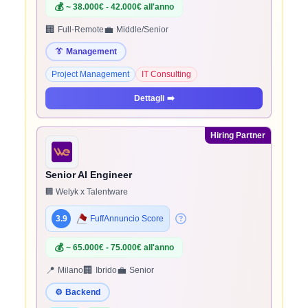
💰
~ 38.000€ - 42.000€ all'anno
🏢
💼
Full-Remote
Middle/Senior
👔
Management
Project Management
IT Consulting
Dettagli
➡️
Hiring Partner
Senior AI Engineer
🏢 Welyk x Talentware
3.9
FuffAnnuncio Score
💰
~ 65.000€ - 75.000€ all'anno
📍
🏢
💼
Milano
Ibrido
Senior
⚙️
Backend