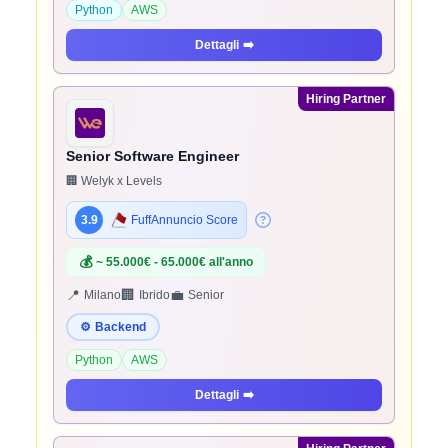
Python
AWS
Dettagli
➡️
Hiring Partner
Senior Software Engineer
🏢 Welyk x Levels
3.9
FuffAnnuncio Score
💰
~ 55.000€ - 65.000€ all'anno
📍
🏢
💼
Milano
Ibrido
Senior
⚙️
Backend
Python
AWS
Dettagli
➡️