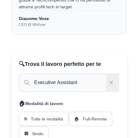
grazie a TechCompenso che ci ha permesso di
attrarre profili tech in target.
Giacomo Vose
CEO @ Wishew
🔍
Trova il lavoro perfetto per te
🏠
Modalità di lavoro
🌐
Tutte le modalità
🏠
Full-Remote
🏢
Ibrido