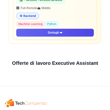
💰
~ 40.000€ - 45.000€ all'anno
🏢
💼
Full-Remote
Middle
⚙️
Backend
Machine Learning
Python
Dettagli
➡️
Offerte di lavoro Executive Assistant