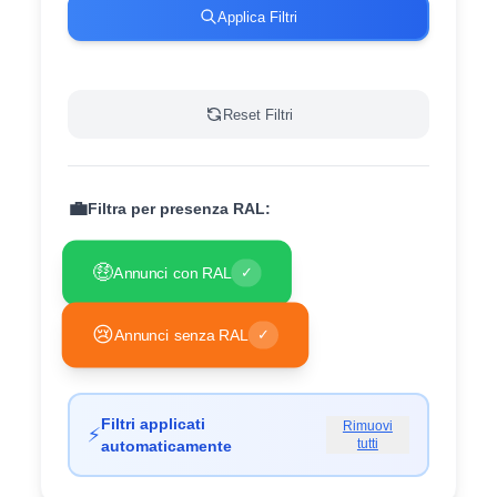
Applica Filtri
Reset Filtri
💼
Filtra per presenza RAL:
🤑
Annunci con RAL
✓
😢
Annunci senza RAL
✓
Filtri applicati
Rimuovi
⚡
tutti
automaticamente