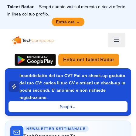
Talent Radar
Scopri quanto vali sul mercato e ricevi offerte
in linea col tuo profilo.
Entra ora
→
TechCompenso
Entra nel Talent Radar
Insoddisfatto del tuo CV? Fai un check-up gratuito
del tuo CV: carica il tuo CV e ottieni un check-up in
pochi secondi. E' anonimo e non richiede
registrazione.
Scopri
→
NEWSLETTER SETTIMANALE