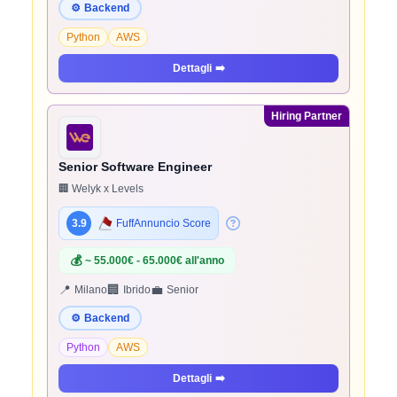
⚙️
Backend
Python
AWS
Dettagli
➡️
Hiring Partner
Senior Software Engineer
🏢 Welyk x Levels
3.9
FuffAnnuncio Score
💰
~ 55.000€ - 65.000€ all'anno
📍
🏢
💼
Milano
Ibrido
Senior
⚙️
Backend
Python
AWS
Dettagli
➡️