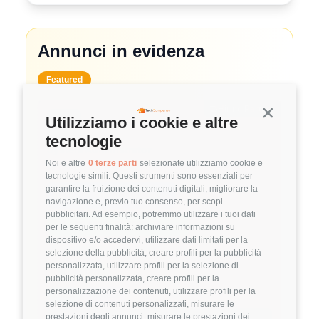
Annunci in evidenza
Featured
🤝
Hiring Partner
Continua s
Utilizziamo i cookie e altre
tecnologie
System Administrator
Noi e altre
0 terze parti
selezionate utilizziamo cookie e
🏢 Clutch
tecnologie simili. Questi strumenti sono essenziali per
garantire la fruizione dei contenuti digitali, migliorare la
3.8
FuffAnnuncio Score
navigazione e, previo tuo consenso, per scopi
pubblicitari. Ad esempio, potremmo utilizzare i tuoi dati
💰
~ 50.000€ - 60.000€ all'anno
per le seguenti finalità: archiviare informazioni su
dispositivo e/o accedervi, utilizzare dati limitati per la
📍
🏢
💼
Milano
Ibrido
Middle/Senior
selezione della pubblicità, creare profili per la pubblicità
personalizzata, utilizzare profili per la selezione di
🚀
DevOps
pubblicità personalizzata, creare profili per la
personalizzazione dei contenuti, utilizzare profili per la
Linux
VMware
selezione di contenuti personalizzati, misurare le
prestazioni degli annunci, misurare le prestazioni dei