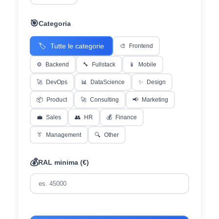
🎯
Categoria
🏷️
Tutte le categorie
🎨
Frontend
⚙️
Backend
🔧
Fullstack
📱
Mobile
🚀
DevOps
📊
DataScience
✨
Design
📦
Product
🚀
Consulting
📢
Marketing
💼
Sales
👥
HR
💰
Finance
👔
Management
🔍
Other
💰
RAL minima (€)