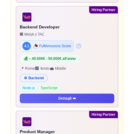
Hiring Partner
Backend Developer
🏢 Welyk x TAC
4.1
FuffAnnuncio Score
💰
~ 40.000€ - 50.000€ all'anno
📍
🏢
💼
Rome
Ibrido
Middle
⚙️
Backend
Node.js
TypeScript
Dettagli
➡️
Hiring Partner
Product Manager