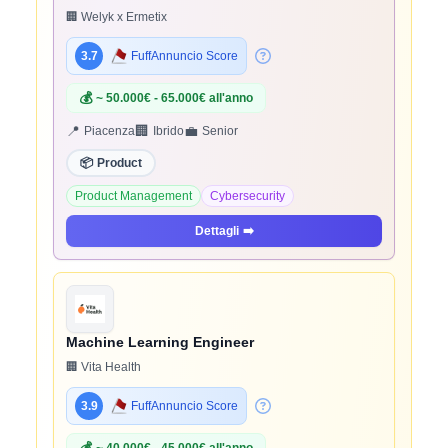
🏢 Welyk x Ermetix
3.7
FuffAnnuncio Score
💰
~ 50.000€ - 65.000€ all'anno
📍
🏢
💼
Piacenza
Ibrido
Senior
📦
Product
Product Management
Cybersecurity
Dettagli
➡️
Machine Learning Engineer
🏢 Vita Health
3.9
FuffAnnuncio Score