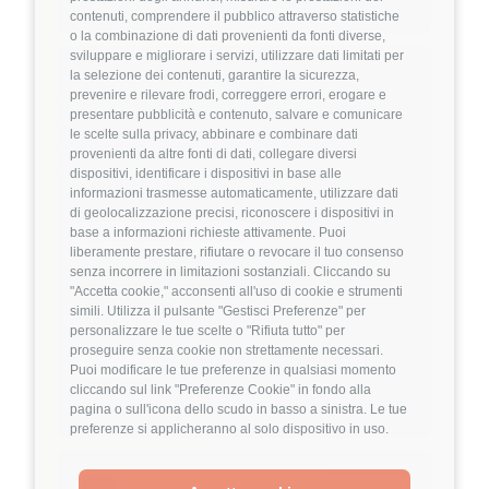
Dettagli
➡️
contenuti, comprendere il pubblico attraverso statistiche
o la combinazione di dati provenienti da fonti diverse,
sviluppare e migliorare i servizi, utilizzare dati limitati per
Hiring Partner
la selezione dei contenuti, garantire la sicurezza,
prevenire e rilevare frodi, correggere errori, erogare e
presentare pubblicità e contenuto, salvare e comunicare
Product Engineer
le scelte sulla privacy, abbinare e combinare dati
🏢 Welyk x Callimacus.ai
provenienti da altre fonti di dati, collegare diversi
dispositivi, identificare i dispositivi in base alle
4
FuffAnnuncio Score
informazioni trasmesse automaticamente, utilizzare dati
di geolocalizzazione precisi, riconoscere i dispositivi in
base a informazioni richieste attivamente. Puoi
💰
Fino a 85.000€ all'anno
liberamente prestare, rifiutare o revocare il tuo consenso
senza incorrere in limitazioni sostanziali. Cliccando su
📍
🏢
Milano
On-Site (fase iniziale) poi Ibrido
"Accetta cookie," acconsenti all'uso di cookie e strumenti
💼
Middle/Senior
simili. Utilizza il pulsante "Gestisci Preferenze" per
⚙️
Backend
personalizzare le tue scelte o "Rifiuta tutto" per
proseguire senza cookie non strettamente necessari.
TypeScript
Node.js
Puoi modificare le tue preferenze in qualsiasi momento
cliccando sul link "Preferenze Cookie" in fondo alla
Dettagli
➡️
pagina o sull'icona dello scudo in basso a sinistra. Le tue
preferenze si applicheranno al solo dispositivo in uso.
Hiring Partner