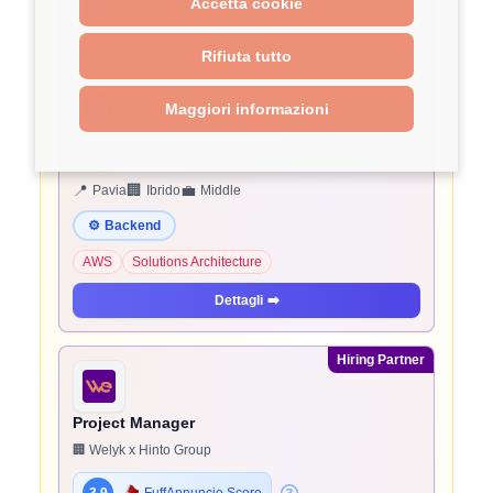
Accetta cookie
Technical Account Manager
Rifiuta tutto
🏢 Welyk x beSharp
3.9
FuffAnnuncio Score
Maggiori informazioni
💰
~ 45.000€ - 45.000€ all'anno
📍
🏢
💼
Pavia
Ibrido
Middle
⚙️
Backend
AWS
Solutions Architecture
Dettagli
➡️
Hiring Partner
Project Manager
🏢 Welyk x Hinto Group