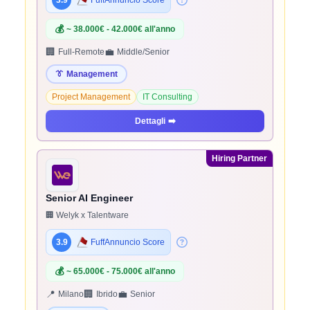
3.9
FuffAnnuncio Score
💰
~ 38.000€ - 42.000€ all'anno
🏢
💼
Full-Remote
Middle/Senior
👔
Management
Project Management
IT Consulting
Dettagli
➡️
Hiring Partner
Senior AI Engineer
🏢 Welyk x Talentware
3.9
FuffAnnuncio Score
💰
~ 65.000€ - 75.000€ all'anno
📍
🏢
💼
Milano
Ibrido
Senior